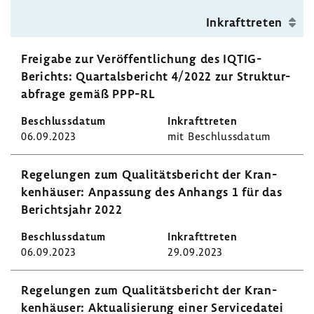
Inkraft­treten
Frei­gabe zur Veröf­fent­li­chung des IQTIG-​
Berichts: Quar­tals­be­richt 4/2022 zur Struk­tur­
ab­frage gemäß PPP-RL
06.09.2023
mit Beschluss­datum
Rege­lungen zum Quali­täts­be­richt der Kran­
ken­häuser: Anpas­sung des Anhangs 1 für das
Berichts­jahr 2022
06.09.2023
29.09.2023
Rege­lungen zum Quali­täts­be­richt der Kran­
ken­häuser: Aktua­li­sie­rung einer Servi­ce­datei