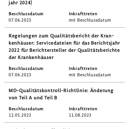
jahr 2024)
07.06.2023
mit Beschluss­datum
Rege­lungen zum Quali­täts­be­richt der Kran­
ken­häuser: Servi­ce­da­teien für das Berichts­jahr
2022 für Berich­t­er­steller der Quali­täts­be­richte
der Kran­ken­häuser
07.06.2023
mit Beschluss­datum
MD-​Qualitätskontroll-Richtlinie: Ände­rung
von Teil A und Teil B
12.05.2023
11.08.2023