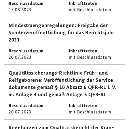
17.08.2023
mit Beschluss­datum
Mindest­men­gen­re­ge­lungen: Frei­gabe der
Sonder­ver­öf­fent­li­chung für das Berichts­jahr
2021
20.07.2023
mit Beschluss­datum
Qualitätssicherungs-​Richtlinie Früh- und
Reif­ge­bo­rene: Veröf­fent­li­chung der Servi­ce­
do­ku­mente gemäß § 10 Absatz 6 QFR-RL i. V.
m. Anlage 3 und gemäß Anlage 5 QFR-RL
20.07.2023
mit Beschluss­datum
Rege­lungen zum Quali­täts­be­richt der Kran­