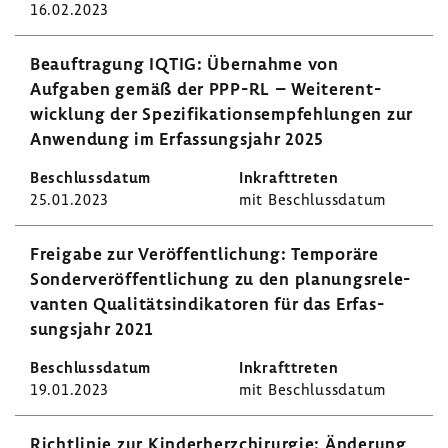
16.02.2023
Beauf­tra­gung IQTIG: Über­nahme von
Aufgaben gemäß der PPP-RL – Weiter­ent­
wick­lung der Spezi­fi­ka­ti­ons­emp­feh­lungen zur
Anwen­dung im Erfas­sungs­jahr 2025
25.01.2023
mit Beschluss­datum
Frei­gabe zur Veröf­fent­li­chung: Tempo­räre
Sonder­ver­öf­fent­li­chung zu den planungs­re­le­
vanten Quali­täts­in­di­ka­toren für das Erfas­
sungs­jahr 2021
19.01.2023
mit Beschluss­datum
Richt­linie zur Kinder­herz­chir­urgie: Ände­rung