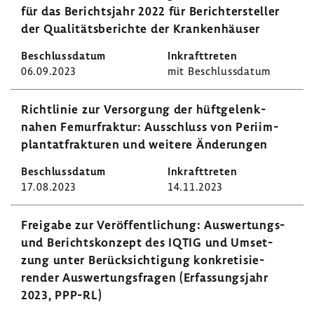
für das Berichts­jahr 2022 für Berich­t­er­steller
der Quali­täts­be­richte der Kran­ken­häuser
06.09.2023
mit Beschluss­datum
Richt­linie zur Versor­gung der hüft­ge­lenk­
nahen Femur­fraktur: Ausschluss von Peri­im­
plan­tat­frak­turen und weitere Ände­rungen
17.08.2023
14.11.2023
Frei­gabe zur Veröf­fent­li­chung: Auswertungs-​
und Berichts­kon­zept des IQTIG und Umset­
zung unter Berück­sich­ti­gung konkre­ti­sie­
render Auswer­tungs­fragen (Erfas­sungs­jahr
2023, PPP-RL)