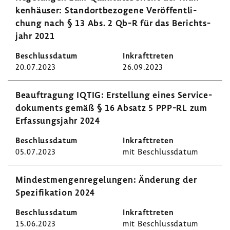
ken­häuser: Stand­ort­be­zo­gene Veröf­fent­li­
chung nach § 13 Abs. 2 Qb-R für das Berichts­
jahr 2021
20.07.2023
26.09.2023
Beauf­tra­gung IQTIG: Erstel­lung eines Servi­ce­
do­ku­ments gemäß § 16 Absatz 5 PPP-RL zum
Erfas­sungs­jahr 2024
05.07.2023
mit Beschluss­datum
Mindest­men­gen­re­ge­lungen: Ände­rung der
Spezi­fi­ka­tion 2024
15.06.2023
mit Beschluss­datum