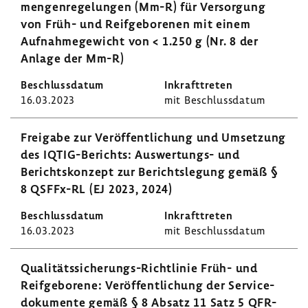
men­gen­re­ge­lungen (Mm-R) für Versor­gung
von Früh- und Reif­ge­bo­renen mit einem
Aufnah­me­ge­wicht von < 1.250 g (Nr. 8 der
Anlage der Mm-R)
16.03.2023
mit Beschluss­datum
Frei­gabe zur Veröf­fent­li­chung und Umset­zung
des IQTIG-​Berichts: Auswertungs-​ und
Berichts­kon­zept zur Berichts­le­gung gemäß §
8 QSFFx-​RL (EJ 2023, 2024)
16.03.2023
mit Beschluss­datum
Qualitätssicherungs-​Richtlinie Früh- und
Reif­ge­bo­rene: Veröf­fent­li­chung der Servi­ce­
do­ku­mente gemäß § 8 Absatz 11 Satz 5 QFR-