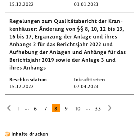
15.12.2022
01.01.2023
Rege­lungen zum Quali­täts­be­richt der Kran­
ken­häuser: Ände­rung von §§ 8, 10, 12 bis 13,
16 bis 17, Ergän­zung der Anlage und ihres
Anhangs 2 für das Berichts­jahr 2022 und
Aufhe­bung der Anlagen und Anhänge für das
Berichts­jahr 2019 sowie der Anlage 3 und
ihres Anhangs
15.12.2022
07.04.2023
...
...
1
6
7
8
9
10
33
zur
zur
vorhe­
nächsten
rigen
Seite
Seite
Inhalte drucken