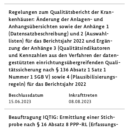
Rege­lungen zum Quali­täts­be­richt der Kran­
ken­häuser: Ände­rung der Anlagen-​ und
Anhangs­über­sichten sowie der Anhänge 1
(Daten­satz­be­schrei­bung) und 2 (Auswahl­
listen) für das Berichts­jahr 2022 und Ergän­
zung der Anhänge 3 (Quali­täts­in­di­ka­toren
und Kenn­zahlen aus den Verfahren der daten­
ge­stützten einrich­tungs­über­grei­fenden Quali­
täts­si­che­rung nach § 136 Absatz 1 Satz 1
Nummer 1 SGB V) sowie 4 (Plau­si­bi­li­sie­rungs­
re­geln) für das Berichts­jahr 2022
15.06.2023
08.08.2023
Beauf­tra­gung IQTIG: Ermitt­lung einer Stich­
probe nach § 16 Absatz 8 PPP-RL (Erfas­sungs­