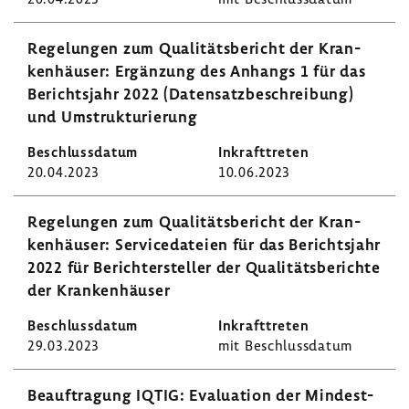
Rege­lungen zum Quali­täts­be­richt der Kran­
ken­häuser: Ergän­zung des Anhangs 1 für das
Berichts­jahr 2022 (Daten­satz­be­schrei­bung)
und Umstruk­tu­rie­rung
20.04.2023
10.06.2023
Rege­lungen zum Quali­täts­be­richt der Kran­
ken­häuser: Servi­ce­da­teien für das Berichts­jahr
2022 für Berich­t­er­steller der Quali­täts­be­richte
der Kran­ken­häuser
29.03.2023
mit Beschluss­datum
Beauf­tra­gung IQTIG: Evalua­tion der Mindest­