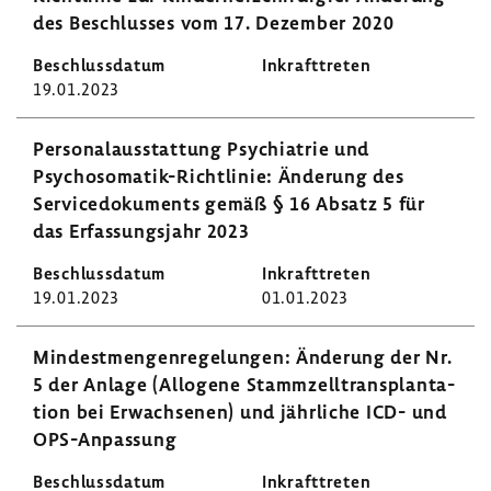
des Beschlusses vom 17. Dezember 2020
19.01.2023
Perso­nal­aus­stat­tung Psych­ia­trie und
Psychosomatik-​Richtlinie: Ände­rung des
Servi­ce­do­ku­ments gemäß § 16 Absatz 5 für
das Erfas­sungs­jahr 2023
19.01.2023
01.01.2023
Mindest­men­gen­re­ge­lungen: Ände­rung der Nr.
5 der Anlage (Allo­gene Stamm­zell­trans­plan­ta­
tion bei Erwach­senen) und jähr­liche ICD- und
OPS-​Anpassung