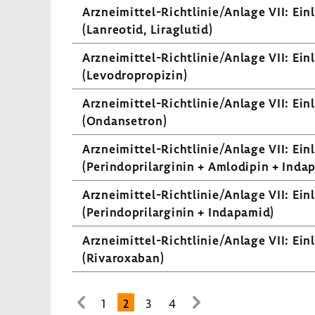
Arzneimittel-​Richtlinie/Anlage VII: Einle
(Lanreotid, Liraglutid)
Arzneimittel-​Richtlinie/Anlage VII: Einle
(Levo­dro­pro­pizin)
Arzneimittel-​Richtlinie/Anlage VII: Einle
(Ondan­se­tron)
Arzneimittel-​Richtlinie/Anlage VII: Einle
(Perin­do­pril­ar­ginin + Amlo­dipin + Inda
Arzneimittel-​Richtlinie/Anlage VII: Einle
(Perin­do­pril­ar­ginin + Inda­pamid)
Arzneimittel-​Richtlinie/Anlage VII: Einle
(Rivaroxaban)
1
2
3
4
zur
zur