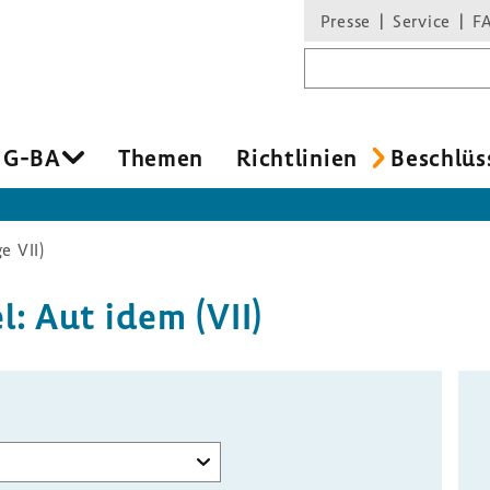
Presse
Service
F
Suchbegriff
 G-BA
Themen
Richt­li­nien
Beschlüs
e VII)
l: Aut idem (VII)