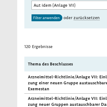
Aufgabenbereich
des
gewählten
oder
zurück­setzen
Filter anwenden
Unterausschusses
auswählen
120 Ergeb­nisse
Thema des Beschlusses
Arzneimittel-​Richtlinie/Anlage VII: Einle
zung einer neuen Gruppe austausch­bare
Exeme­stan
Arzneimittel-​Richtlinie/Anlage VII: Einle
zung neuer Gruppen austausch­barer Darr