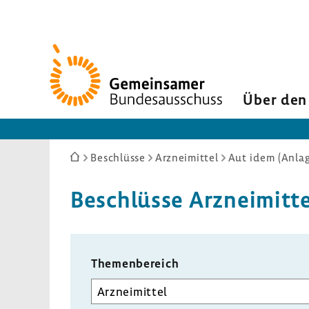
Zur
Startseite
Über den
Sie
Beschlüsse
Arzneimittel
Aut idem (Anlag
sind
hier:
Beschlüsse Arznei­mitte
Themen­be­reich
Unterausschuss
auswählen