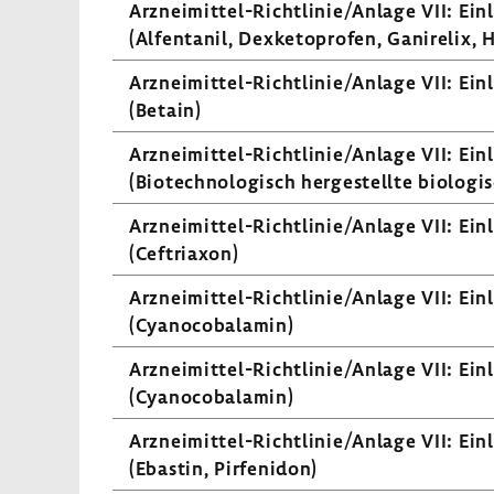
Arzneimittel-​Richtlinie/Anlage VII: Einle
(Alfen­tanil, Dexke­to­profen, Ganirelix
Arzneimittel-​Richtlinie/Anlage VII: Einle
(Betain)
Arzneimittel-​Richtlinie/Anlage VII: Einle
(Biotech­no­lo­gisch herge­stellte biolo­gi­
Arzneimittel-​Richtlinie/Anlage VII: Einle
(Ceftriaxon)
Arzneimittel-​Richtlinie/Anlage VII: Einle
(Cyano­co­bal­amin)
Arzneimittel-​Richtlinie/Anlage VII: Einle
(Cyano­co­bal­amin)
Arzneimittel-​Richtlinie/Anlage VII: Einle
(Ebastin, Pirfe­n­idon)