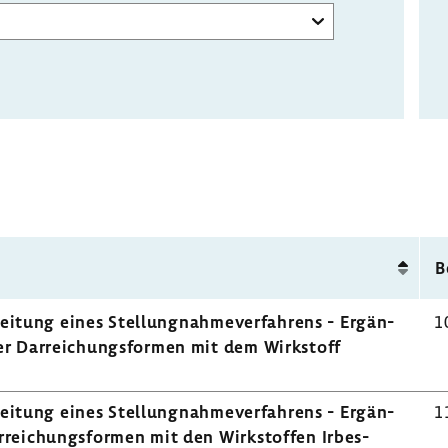
B
i­tung eines Stel­lung­nah­me­ver­fah­rens - Ergän­
1
r Darrei­chungs­formen mit dem Wirk­stoff
i­tung eines Stel­lung­nah­me­ver­fah­rens - Ergän­
1
ei­chungs­formen mit den Wirk­stoffen Irbes­