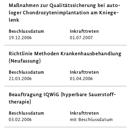
Maßnahmen zur Quali­täts­si­che­rung bei auto­
loger Chon­dro­zy­ten­im­plan­ta­tion am Knie­ge­
lenk
19.12.2006
01.07.2007
Richt­linie Methoden Kran­ken­haus­be­hand­lung
(Neufas­sung)
21.03.2006
01.04.2006
Beauf­tra­gung IQWiG (hyper­bare Sauer­stoff­
the­rapie)
03.02.2006
mit Beschluss­datum