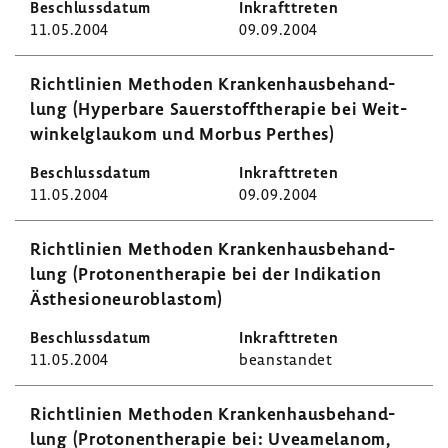
11.05.2004
09.09.2004
Richt­li­nien Methoden Kran­ken­haus­be­hand­
lung (Hyper­bare Sauer­stoff­the­rapie bei Weit­
win­kel­glaukom und Morbus Perthes)
11.05.2004
09.09.2004
Richt­li­nien Methoden Kran­ken­haus­be­hand­
lung (Proto­nen­the­rapie bei der Indi­ka­tion
Ästhe­sio­neu­ro­blastom)
11.05.2004
bean­standet
Richt­li­nien Methoden Kran­ken­haus­be­hand­
lung (Proto­nen­the­rapie bei: Uvea­me­l­anom,