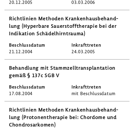
20.12.2005
03.03.2006
Richt­li­nien Methoden Kran­ken­haus­be­hand­
lung (Hyper­bare Sauer­stoff­the­rapie bei der
Indi­ka­tion Schä­del­hirn­trauma)
21.12.2004
24.03.2005
Behand­lung mit Stamm­zell­trans­plan­ta­tion
gemäß § 137c SGB V
17.08.2004
mit Beschluss­datum
Richt­li­nien Methoden Kran­ken­haus­be­hand­
lung (Proto­nen­the­rapie bei: Chor­dome und
Chon­dro­sar­komen)