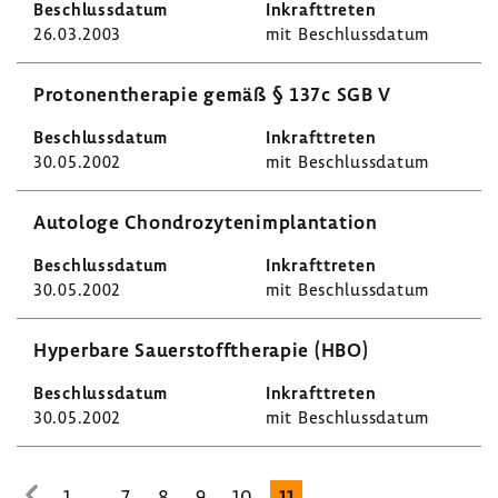
26.03.2003
mit Beschluss­datum
Proto­nen­the­rapie gemäß § 137c SGB V
30.05.2002
mit Beschluss­datum
Auto­loge Chon­dro­zy­ten­im­plan­ta­tion
30.05.2002
mit Beschluss­datum
Hyper­bare Sauer­stoff­the­rapie (HBO)
30.05.2002
mit Beschluss­datum
...
1
7
8
9
10
11