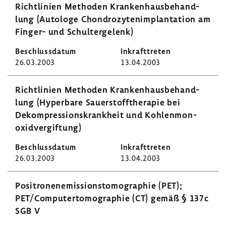
Richt­li­nien Methoden Kran­ken­haus­be­hand­
lung (Auto­loge Chon­dro­zy­ten­im­plan­ta­tion am
Finger- und Schul­ter­ge­lenk)
26.03.2003
13.04.2003
Richt­li­nien Methoden Kran­ken­haus­be­hand­
lung (Hyper­bare Sauer­stoff­the­rapie bei
Dekom­pres­si­ons­krank­heit und Kohlen­mon­
oxid­ver­gif­tung)
26.03.2003
13.04.2003
Posi­tro­nen­emis­si­ons­to­mo­gra­phie (PET);
PET/Compu­ter­to­mo­gra­phie (CT) gemäß § 137c
SGB V