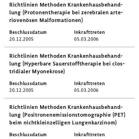
Richt­li­nien Methoden Kran­ken­haus­be­hand­
lung (Proto­nen­the­rapie bei zere­bralen arte­
rio­ve­nösen Malfor­ma­tionen)
20.12.2005
05.03.2006
Richt­li­nien Methoden Kran­ken­haus­be­hand­
lung (Hyper­bare Sauer­stoff­the­rapie bei clos­
tri­dialer Myone­krose)
20.12.2005
05.03.2006
Richt­li­nien Methoden Kran­ken­haus­be­hand­
lung (Posi­tro­nen­emis­si­ons­to­mo­gra­phie (PET)
beim nicht­klein­zelligen Lungen­kar­zinom)