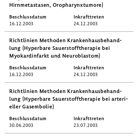
Hirn­me­ta­stasen, Oropha­rynxt­u­more)
16.12.2003
24.12.2003
Richt­li­nien Methoden Kran­ken­haus­be­hand­
lung (Hyper­bare Sauer­stoff­the­rapie bei
Myokard­in­farkt und Neuro­blastom)
16.12.2003
24.12.2003
Richt­li­nien Methoden Kran­ken­haus­be­hand­
lung (Hyper­bare Sauer­stoff­the­rapie bei arte­ri­
eller Gasem­bolie)
30.06.2003
23.07.2003