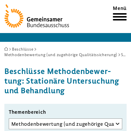
Zur
Menü
Startseite
Sie
Beschlüsse
Methodenbewertung (und zugehörige Qualitätssicherung)
Stationäre Untersuchung und Behandlung
sind
hier:
Beschlüsse Metho­den­be­wer­
tung: Statio­näre Unter­su­chung
und Behand­lung
Themen­be­reich
Unterausschuss
auswählen