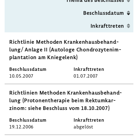
Seite
Beschluss­datum
Inkraft­treten
Richt­linie Methoden Kran­ken­haus­be­hand­
lung/ Anlage II (Auto­loge Chon­dro­zy­ten­im­
plan­ta­tion am Knie­ge­lenk)
10.05.2007
01.07.2007
Richt­li­nien Methoden Kran­ken­haus­be­hand­
lung (Proto­nen­the­rapie beim Rekt­um­kar­
zinom: siehe Beschluss vom 18.10.2007)
19.12.2006
abge­löst