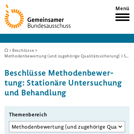
Zur
Menü
Startseite
Sie
Beschlüsse
Methodenbewertung (und zugehörige Qualitätssicherung)
Stationäre Untersuchung und Behandlung
sind
hier:
Beschlüsse Metho­den­be­wer­
tung: Statio­näre Unter­su­chung
und Behand­lung
Themen­be­reich
Unterausschuss
auswählen