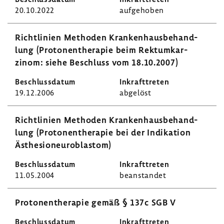
20.10.2022
aufge­hoben
Richt­li­nien Methoden Kran­ken­haus­be­hand­
lung (Proto­nen­the­rapie beim Rekt­um­kar­
zinom: siehe Beschluss vom 18.10.2007)
19.12.2006
abge­löst
Richt­li­nien Methoden Kran­ken­haus­be­hand­
lung (Proto­nen­the­rapie bei der Indi­ka­tion
Ästhe­sio­neu­ro­blastom)
11.05.2004
bean­standet
Proto­nen­the­rapie gemäß § 137c SGB V