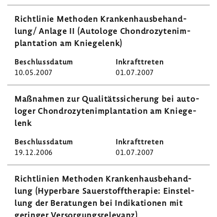
Richt­linie Methoden Kran­ken­haus­be­hand­
lung/ Anlage II (Auto­loge Chon­dro­zy­ten­im­
plan­ta­tion am Knie­ge­lenk)
10.05.2007
01.07.2007
Maßnahmen zur Quali­täts­si­che­rung bei auto­
loger Chon­dro­zy­ten­im­plan­ta­tion am Knie­ge­
lenk
19.12.2006
01.07.2007
Richt­li­nien Methoden Kran­ken­haus­be­hand­
lung (Hyper­bare Sauer­stoff­the­rapie: Einstel­
lung der Bera­tungen bei Indi­ka­tionen mit
geringer Versor­gungs­re­le­vanz)