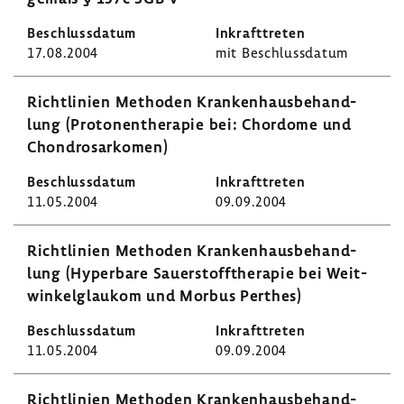
17.08.2004
mit Beschluss­datum
Richt­li­nien Methoden Kran­ken­haus­be­hand­
lung (Proto­nen­the­rapie bei: Chor­dome und
Chon­dro­sar­komen)
11.05.2004
09.09.2004
Richt­li­nien Methoden Kran­ken­haus­be­hand­
lung (Hyper­bare Sauer­stoff­the­rapie bei Weit­
win­kel­glaukom und Morbus Perthes)
11.05.2004
09.09.2004
Richt­li­nien Methoden Kran­ken­haus­be­hand­