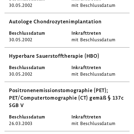
30.05.2002
mit Beschluss­datum
Auto­loge Chon­dro­zy­ten­im­plan­ta­tion
30.05.2002
mit Beschluss­datum
Hyper­bare Sauer­stoff­the­rapie (HBO)
30.05.2002
mit Beschluss­datum
Posi­tro­nen­emis­si­ons­to­mo­gra­phie (PET);
PET/Compu­ter­to­mo­gra­phie (CT) gemäß § 137c
SGB V
26.03.2003
mit Beschluss­datum