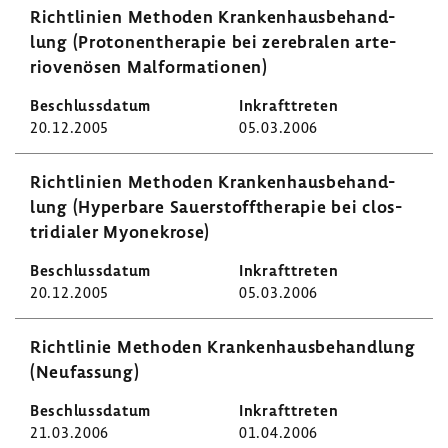
Richt­li­nien Methoden Kran­ken­haus­be­hand­
lung (Proto­nen­the­rapie bei zere­bralen arte­
rio­ve­nösen Malfor­ma­tionen)
20.12.2005
05.03.2006
Richt­li­nien Methoden Kran­ken­haus­be­hand­
lung (Hyper­bare Sauer­stoff­the­rapie bei clos­
tri­dialer Myone­krose)
20.12.2005
05.03.2006
Richt­linie Methoden Kran­ken­haus­be­hand­lung
(Neufas­sung)
21.03.2006
01.04.2006