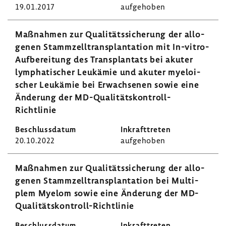
19.01.2017
aufge­hoben
Maßnahmen zur Quali­täts­si­che­rung der allo­
genen Stamm­zell­trans­plan­ta­tion mit In-​vitro-
Aufbereitung des Trans­plan­tats bei akuter
lympha­ti­scher Leuk­ämie und akuter myeloi­
scher Leuk­ämie bei Erwach­senen sowie eine
Ände­rung der MD-​Qualitätskontroll-
Richtlinie
20.10.2022
aufge­hoben
Maßnahmen zur Quali­täts­si­che­rung der allo­
genen Stamm­zell­trans­plan­ta­tion bei Multi­
plem Myelom sowie eine Ände­rung der MD-​
Qualitätskontroll-Richtlinie