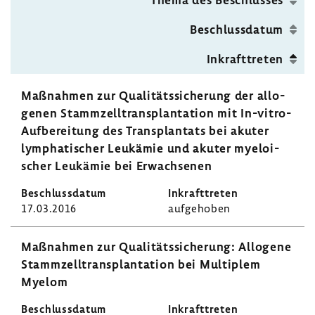
Beschluss­datum
Inkraft­treten
Maßnahmen zur Quali­täts­si­che­rung der allo­
genen Stamm­zell­trans­plan­ta­tion mit In-​vitro-
Aufbereitung des Trans­plan­tats bei akuter
lympha­ti­scher Leuk­ämie und akuter myeloi­
scher Leuk­ämie bei Erwach­senen
17.03.2016
aufge­hoben
Maßnahmen zur Quali­täts­si­che­rung: Allo­gene
Stamm­zell­trans­plan­ta­tion bei Multi­plem
Myelom