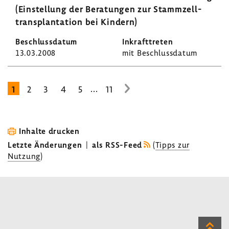
(Einstel­lung der Bera­tungen zur Stamm­zell­
trans­plan­ta­tion bei Kindern)
13.03.2008
mit Beschluss­datum
...
1
2
3
4
5
11
zur
nächsten
Seite
Inhalte drucken
Letzte Änderungen
|
als RSS-Feed
(
Tipps zur
Nutzung
)
Zum