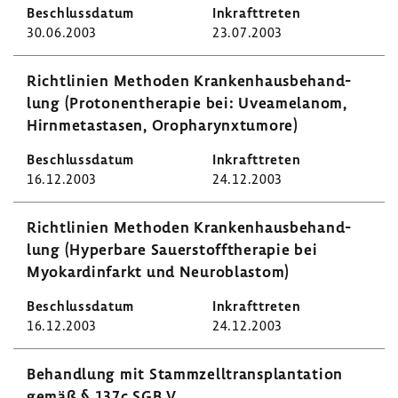
30.06.2003
23.07.2003
Richt­li­nien Methoden Kran­ken­haus­be­hand­
lung (Proto­nen­the­rapie bei: Uvea­me­l­anom,
Hirn­me­ta­stasen, Oropha­rynxt­u­more)
16.12.2003
24.12.2003
Richt­li­nien Methoden Kran­ken­haus­be­hand­
lung (Hyper­bare Sauer­stoff­the­rapie bei
Myokard­in­farkt und Neuro­blastom)
16.12.2003
24.12.2003
Behand­lung mit Stamm­zell­trans­plan­ta­tion
gemäß § 137c SGB V