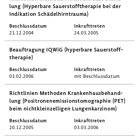
lung (Hyper­bare Sauer­stoff­the­rapie bei der
Indi­ka­tion Schä­del­hirn­trauma)
21.12.2004
24.03.2005
Beauf­tra­gung IQWiG (hyper­bare Sauer­stoff­
the­rapie)
03.02.2006
mit Beschluss­datum
Richt­li­nien Methoden Kran­ken­haus­be­hand­
lung (Posi­tro­nen­emis­si­ons­to­mo­gra­phie (PET)
beim nicht­klein­zelligen Lungen­kar­zinom)
20.12.2005
03.03.2006