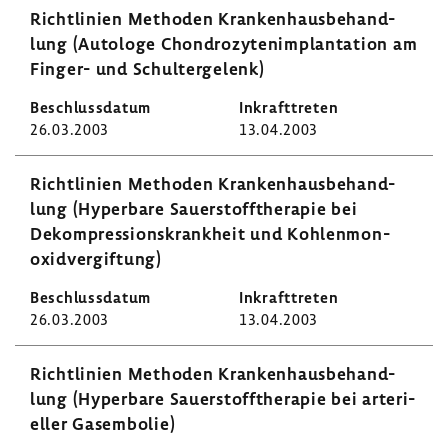
Richt­li­nien Methoden Kran­ken­haus­be­hand­
lung (Auto­loge Chon­dro­zy­ten­im­plan­ta­tion am
Finger- und Schul­ter­ge­lenk)
26.03.2003
13.04.2003
Richt­li­nien Methoden Kran­ken­haus­be­hand­
lung (Hyper­bare Sauer­stoff­the­rapie bei
Dekom­pres­si­ons­krank­heit und Kohlen­mon­
oxid­ver­gif­tung)
26.03.2003
13.04.2003
Richt­li­nien Methoden Kran­ken­haus­be­hand­
lung (Hyper­bare Sauer­stoff­the­rapie bei arte­ri­
eller Gasem­bolie)