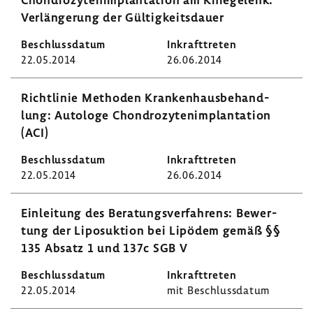
Verlän­ge­rung der Gültig­keits­dauer
22.05.2014
26.06.2014
Richt­linie Methoden Kran­ken­haus­be­hand­
lung: Auto­loge Chon­dro­zy­ten­im­plan­ta­tion
(ACI)
22.05.2014
26.06.2014
Einlei­tung des Bera­tungs­ver­fah­rens: Bewer­
tung der Lipo­suk­tion bei Lipödem gemäß §§
135 Absatz 1 und 137c SGB V
22.05.2014
mit Beschluss­datum