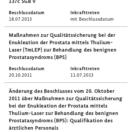
137c SGB V
18.07.2013
mit Beschluss­datum
Maßnahmen zur Quali­täts­si­che­rung bei der
Enuklea­tion der Prostata mittels Thulium-​
Laser (TmLEP) zur Behand­lung des benignen
Prosta­ta­syn­droms (BPS)
20.10.2011
11.07.2013
Ände­rung des Beschlusses vom 20. Oktober
2011 über Maßnahmen zur Quali­täts­si­che­rung
bei der Enuklea­tion der Prostata mittels
Thulium-​Laser zur Behand­lung des benignen
Prosta­ta­syn­droms (BPS): Quali­fi­ka­tion des
ärzt­li­chen Perso­nals