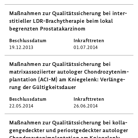
Maßnahmen zur Quali­täts­si­che­rung bei inter­
s­ti­ti­eller LDR-​Brachytherapie beim lokal
begrenzten Prostata­kar­zinom
19.12.2013
01.07.2014
Maßnahmen zur Quali­täts­si­che­rung bei
matrixas­so­zi­ierter auto­loger Chon­dro­zy­ten­im­
plan­ta­tion (ACI-M) am Knie­ge­lenk: Verlän­ge­
rung der Gültig­keits­dauer
22.05.2014
26.06.2014
Maßnahmen zur Quali­täts­si­che­rung bei kolla­
gen­ge­deckter und peri­ost­ge­deckter auto­loger
Chon­dro­zy­ten­im­plan­ta­tion am Knie­ge­lenk: