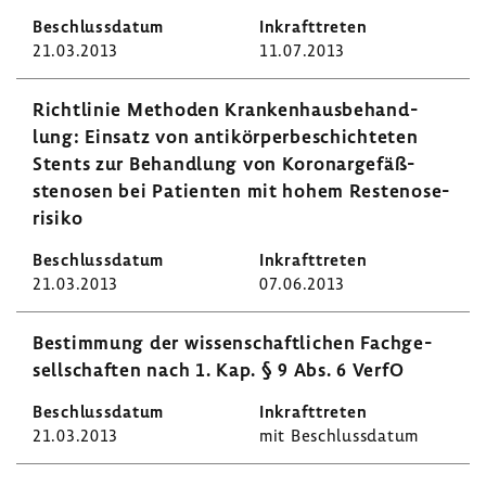
21.03.2013
11.07.2013
Richt­linie Methoden Kran­ken­haus­be­hand­
lung: Einsatz von anti­kör­per­be­schich­teten
Stents zur Behand­lung von Koro­nar­ge­fäß­
stenosen bei Pati­enten mit hohem Resteno­se­
ri­siko
21.03.2013
07.06.2013
Bestim­mung der wissen­schaft­li­chen Fach­ge­
sell­schaften nach 1. Kap. § 9 Abs. 6 VerfO
21.03.2013
mit Beschluss­datum