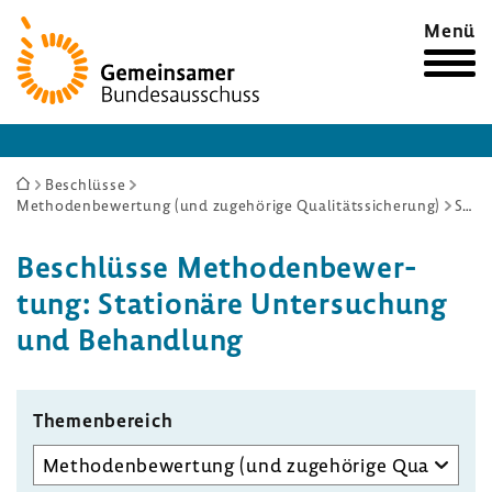
Zur
Menü
Startseite
Sie
Beschlüsse
Methodenbewertung (und zugehörige Qualitätssicherung)
Stationäre Untersuchung und Behandlung
sind
hier:
Beschlüsse Metho­den­be­wer­
tung: Statio­näre Unter­su­chung
und Behand­lung
Themen­be­reich
Unterausschuss
auswählen