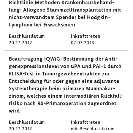
Richt­linie Methoden Kran­ken­haus­be­hand­
lung: Allo­gene Stamm­zell­trans­plan­ta­tion mit
nicht-​verwandtem Spender bei Hodgkin-​
Lymphom bei Erwach­senen
20.12.2012
07.03.2013
Beauf­tra­gung IQWiG: Bestim­mung der Anti­
gen­ex­pres­si­ons­level von uPA und PAI-1 durch
ELISA-​Test in Tumor­ge­we­be­ex­trakten zur
Entschei­dung für oder gegen eine adju­vante
System­the­rapie beim primären Mamma­kar­
zinom, welches einem inter­me­diären Rück­fall­
ri­siko nach R0-​Primäroperation zuge­ordnet
wird
20.12.2012
mit Beschluss­datum