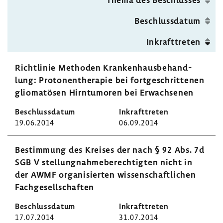
Seite
Beschluss­datum
Inkraft­treten
Richt­linie Methoden Kran­ken­haus­be­hand­
lung: Proto­nen­the­rapie bei fort­ge­schrit­tenen
glio­ma­tösen Hirn­tu­moren bei Erwach­senen
19.06.2014
06.09.2014
Bestim­mung des Kreises der nach § 92 Abs. 7d
SGB V stel­lung­nah­me­be­rech­tigten nicht in
der AWMF orga­ni­sierten wissen­schaft­li­chen
Fach­ge­sell­schaften
17.07.2014
31.07.2014