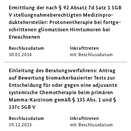
Ermitt­lung der nach § 92 Absatz 7d Satz 1 SGB
V stel­lung­nah­me­be­rech­tigten Medi­zin­pro­
dukte­her­steller: Proto­nen­the­rapie bei fort­ge­
schrit­tenen glio­ma­tösen Hirn­tu­moren bei
Erwach­senen
30.01.2014
mit Beschluss­datum
Einlei­tung des Bera­tungs­ver­fah­rens: Antrag
auf Bewer­tung biomar­ker­ba­sierter Tests zur
Entschei­dung für oder gegen eine adju­vante
syste­mi­sche Chemo­the­rapie beim primären
Mamma-​Karzinom gemäß § 135 Abs. 1 und §
137c SGB V
19.12.2013
mit Beschluss­datum