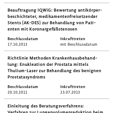
Beauf­tra­gung IQWiG: Bewer­tung anti­kör­per­
be­schich­teter, medi­ka­men­ten­frei­set­zender
Stents (AK-DES) zur Behand­lung von Pati­
enten mit Koro­nar­ge­fäß­stenosen
17.10.2013
mit Beschluss­datum
Richt­linie Methoden Kran­ken­haus­be­hand­
lung: Enuklea­tion der Prostata mittels
Thulium-​Laser zur Behand­lung des benignen
Prosta­ta­syn­droms
20.10.2011
23.07.2013
Einlei­tung des Bera­tungs­ver­fah­rens:
Verfahren zur Lungen­vo­lu­men­re­duk­tion beim