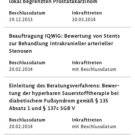
lokal begrenzten Prostata­kar­zinom
19.12.2013
20.03.2014
Beauf­tra­gung IQWiG: Bewer­tung von Stents
zur Behand­lung intra­kra­ni­eller arte­ri­eller
Stenosen
20.02.2014
mit Beschluss­datum
Einlei­tung des Bera­tungs­ver­fah­rens: Bewer­
tung der hyper­baren Sauer­stoff­the­rapie bei
diabe­ti­schem Fußsyn­drom gemäß § 135
Absatz 1 und § 137c SGB V
20.02.2014
mit Beschluss­datum