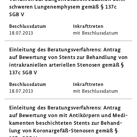
schweren Lungen­em­physem gemäß § 137c
SGB V
18.07.2013
mit Beschluss­datum
Einlei­tung des Bera­tungs­ver­fah­rens: Antrag
auf Bewer­tung von Stents zur Behand­lung von
intra­kra­ni­ellen arte­ri­ellen Stenosen gemäß §
137c SGB V
18.07.2013
mit Beschluss­datum
Einlei­tung des Bera­tungs­ver­fah­rens: Antrag
auf Bewer­tung von mit Anti­kör­pern und Medi­
ka­menten beschich­teten Stents zur Behand­
lung von Koronargefäß-​Stenosen gemäß §