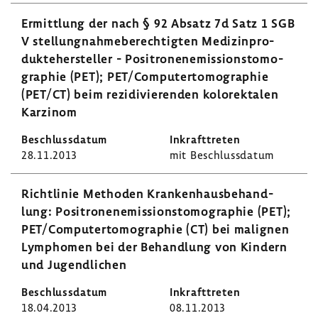
Ermitt­lung der nach § 92 Absatz 7d Satz 1 SGB
V stel­lung­nah­me­be­rech­tigten Medi­zin­pro­
dukte­her­steller - Posi­tro­nen­emis­si­ons­to­mo­
gra­phie (PET); PET/Compu­ter­to­mo­gra­phie
(PET/CT) beim rezi­di­vie­renden kolo­rek­talen
Karzinom
28.11.2013
mit Beschluss­datum
Richt­linie Methoden Kran­ken­haus­be­hand­
lung: Posi­tro­nen­emis­si­ons­to­mo­gra­phie (PET);
PET/Compu­ter­to­mo­gra­phie (CT) bei mali­gnen
Lymphomen bei der Behand­lung von Kindern
und Jugend­li­chen
18.04.2013
08.11.2013