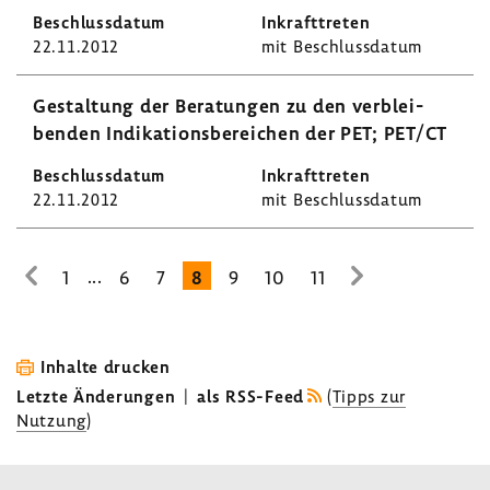
22.11.2012
mit Beschluss­datum
Gestal­tung der Bera­tungen zu den verblei­
benden Indi­ka­ti­ons­be­rei­chen der PET; PET/CT
22.11.2012
mit Beschluss­datum
...
1
6
7
8
9
10
11
zur
zur
vorhe­
nächsten
rigen
Seite
Seite
Inhalte drucken
Letzte Änderungen
|
als RSS-Feed
(
Tipps zur
Nutzung
)