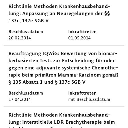
Richt­linie Methoden Kran­ken­haus­be­hand­
lung: Anpas­sung an Neure­ge­lungen der §§
137c, 137e SGB V
20.02.2014
01.05.2014
Beauf­tra­gung IQWiG: Bewer­tung von biomar­
ker­ba­sierten Tests zur Entschei­dung für oder
gegen eine adju­vante syste­mi­sche Chemo­the­
rapie beim primären Mamma-​Karzinom gemäß
§ 135 Absatz 1 und § 137c SGB V
17.04.2014
mit Beschluss­datum
Richt­linie Methoden Kran­ken­haus­be­hand­
lung: Inter­s­ti­ti­elle LDR-​Brachytherapie beim