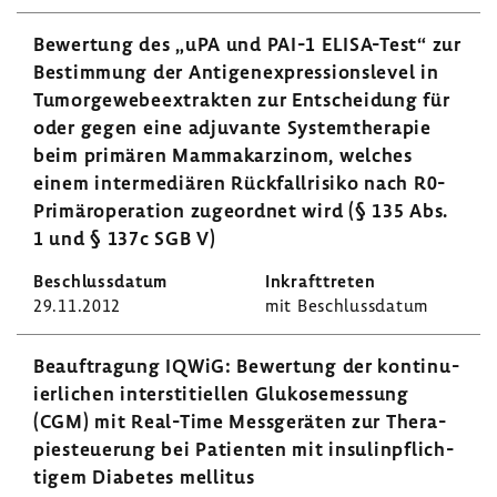
Bewer­tung des „uPA und PAI-1 ELISA-​Test“ zur
Bestim­mung der Anti­gen­ex­pres­si­ons­level in
Tumor­ge­we­be­ex­trakten zur Entschei­dung für
oder gegen eine adju­vante System­the­rapie
beim primären Mamma­kar­zinom, welches
einem inter­me­diären Rück­fall­ri­siko nach R0-​
Primäroperation zuge­ordnet wird (§ 135 Abs.
1 und § 137c SGB V)
29.11.2012
mit Beschluss­datum
Beauf­tra­gung IQWiG: Bewer­tung der konti­nu­
ier­li­chen inter­s­ti­ti­ellen Gluko­se­mes­sung
(CGM) mit Real-​Time Mess­ge­räten zur Thera­
pie­steue­rung bei Pati­enten mit insu­lin­pflich­
tigem Diabetes mellitus