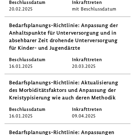
20.02.2025
mit Beschluss­datum
Bedarfsplanungs-​Richtlinie: Anpas­sung der
Anhalts­punkte für Unter­ver­sor­gung und in
abseh­barer Zeit drohende Unter­ver­sor­gung
für Kinder- und Jugend­ärzte
16.01.2025
20.03.2025
Bedarfsplanungs-​Richtlinie: Aktua­li­sie­rung
des Morbi­di­täts­fak­tors und Anpas­sung der
Kreis­ty­pi­sie­rung wie auch deren Methodik
16.01.2025
09.04.2025
Bedarfsplanungs-​Richtlinie: Anpas­sungen