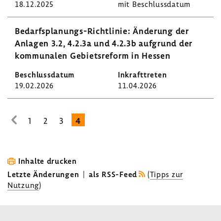
18.12.2025
mit Beschluss­datum
Bedarfsplanungs-​Richtlinie: Ände­rung der
Anlagen 3.2, 4.2.3a und 4.2.3b aufgrund der
kommu­nalen Gebiets­re­form in Hessen
19.02.2026
11.04.2026
1
2
3
4
zur
vorhe­
rigen
Seite
Inhalte drucken
Letzte Änderungen
|
als RSS-Feed
(
Tipps zur
Nutzung
)