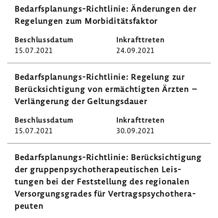
Bedarfsplanungs-​Richtlinie: Ände­rungen der
Rege­lungen zum Morbi­di­täts­faktor
15.07.2021
24.09.2021
Bedarfsplanungs-​Richtlinie: Rege­lung zur
Berück­sich­ti­gung von ermäch­tigten Ärzten –
Verlän­ge­rung der Geltungs­dauer
15.07.2021
30.09.2021
Bedarfsplanungs-​Richtlinie: Berück­sich­ti­gung
der grup­pen­psy­cho­the­ra­peu­ti­schen Leis­
tungen bei der Fest­stel­lung des regio­nalen
Versor­gungs­grades für Vertrags­psy­cho­the­ra­
peuten