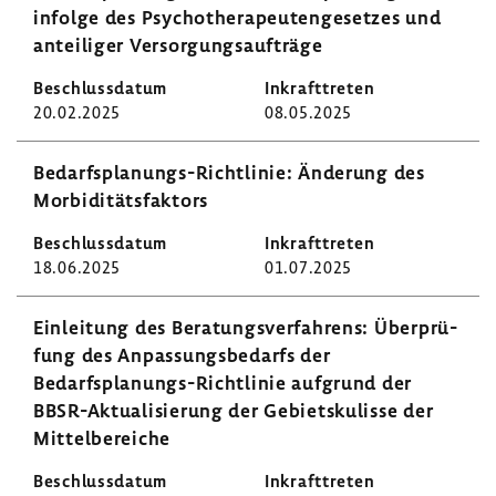
infolge des Psycho­the­ra­peu­ten­ge­setzes und
antei­liger Versor­gungs­auf­träge
20.02.2025
08.05.2025
Bedarfsplanungs-​Richtlinie: Ände­rung des
Morbi­di­täts­fak­tors
18.06.2025
01.07.2025
Einlei­tung des Bera­tungs­ver­fah­rens: Über­prü­
fung des Anpas­sungs­be­darfs der
Bedarfsplanungs-​Richtlinie aufgrund der
BBSR-​Aktualisierung der Gebiets­ku­lisse der
Mittel­be­reiche