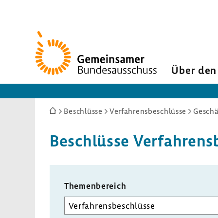
Zur
Startseite
Über den
Sie
Beschlüsse
Verfahrensbeschlüsse
Geschä
sind
hier:
Beschlüsse Verfah­rens­
Themen­be­reich
Unterausschuss
auswählen