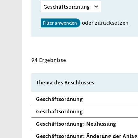
Aufgabenbereich
des
gewählten
oder
zurück­setzen
Filter anwenden
Unterausschusses
auswählen
94 Ergeb­nisse
Thema des Beschlusses
Geschäfts­ord­nung
Geschäfts­ord­nung
Geschäfts­ord­nung: Neufas­sung
Geschäfts­ord­nung: Ände­rung der Anlag