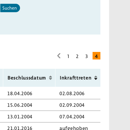
Suchen
1
2
3
4
zur
vorhe­
rigen
Beschluss­datum
Inkraft­treten
Seite
18.04.2006
02.08.2006
15.06.2004
02.09.2004
13.01.2004
07.04.2004
21.01.2016
aufge­hoben