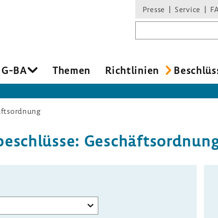
Presse
Service
F
Suchbegriff
 G-BA
Themen
Richt­li­nien
Beschlüs
ftsordnung
be­schlüsse: Geschäfts­ord­nun