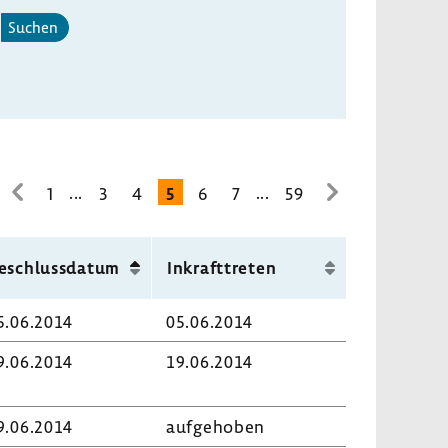
Suchen
...
...
1
3
4
5
6
7
59
zur
zur
vorhe­
nächsten
rigen
Seite
eschluss­datum
Inkraft­treten
Seite
5.06.2014
05.06.2014
9.06.2014
19.06.2014
9.06.2014
aufge­hoben