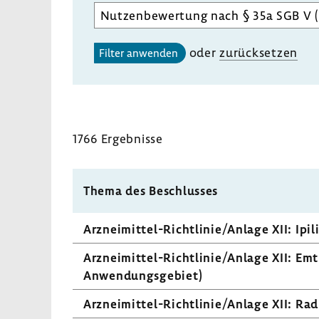
Aufgabenbereich
des
gewählten
oder
zurück­setzen
Filter anwenden
Unterausschusses
auswählen
1766 Ergeb­nisse
Thema des Beschlusses
Arzneimittel-​Richtlinie/Anlage XII: Ipi
Arzneimittel-​Richtlinie/Anlage XII: Emtri­
Anwen­dungs­ge­biet)
Arzneimittel-​Richtlinie/Anlage XII: Ra