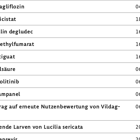
­lif­lozin
0
icistat
1
ulin degludec
1
thyl­f­u­marat
1
i­guat
1
l­säure
0
li­t­inib
0
am­panel
0
trag auf erneute Nutzen­be­wer­tung von Vildag­
0
ende Larven von Lucilia seri­cata
2
­previr
2