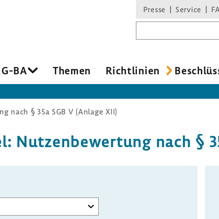
Presse
Service
F
Suchbegriff
 G-BA
Themen
Richt­li­nien
Beschlüs
g nach § 35a SGB V (Anlage XII)
l: Nutzen­be­wer­tung nach § 3