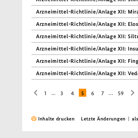
Arzneimittel-​Richtlinie/Anlage XII: Mira
Arzneimittel-​Richtlinie/Anlage XII: Elos
Arzneimittel-​Richtlinie/Anlage XII: Sil
Arzneimittel-​Richtlinie/Anlage XII: Ins
Arzneimittel-​Richtlinie/Anlage XII: Fin
Arzneimittel-​Richtlinie/Anlage XII: Ved
...
...
1
3
4
5
6
7
59
zur
zu
vorhe­
nä
rigen
Se
Seite
Inhalte drucken
Letzte Änderungen
|
al