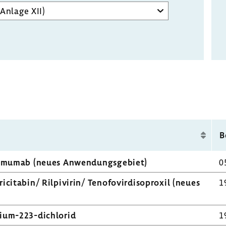
B
li­mumab (neues Anwen­dungs­ge­biet)
0
ci­tabin/ Rilpi­virin/ Teno­fo­virdiso­proxil (neues
1
dium-​223-dichlorid
1