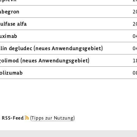
­be­gron
2
ul­fase alfa
2
tu­ximab
0
ulin degludec (neues Anwen­dungs­ge­biet)
0
go­limod (neues Anwen­dungs­ge­biet)
1
o­li­zumab
0
r
chsten
ite
s RSS-Feed
(
Tipps zur Nutzung
)