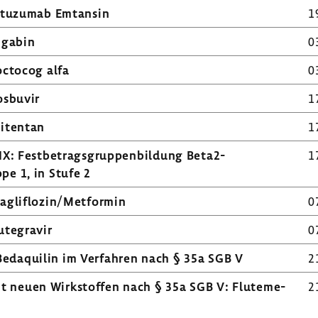
s­tu­zumab Emtansin
1
i­gabin
0
oc­tocog alfa
0
s­buvir
1
i­tentan
1
: Fest­be­trags­grup­pen­bil­dung Beta2-​
1
pe 1, in Stufe 2
paglif­lozin/Metformin
0
ut­egravir
0
 Bedaquilin im Verfahren nach § 35a SGB V
2
it neuen Wirk­stoffen nach § 35a SGB V: Flute­me­
2