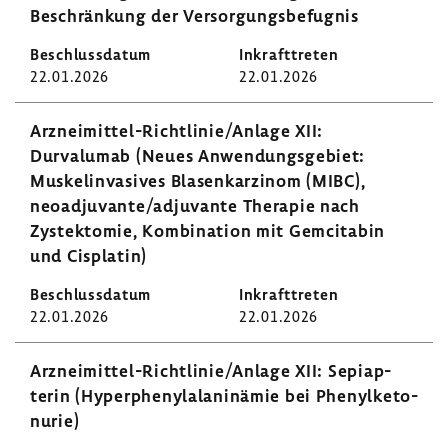
Beschrän­kung der Versor­gungs­be­fugnis
22.01.2026
22.01.2026
Arzneimittel-​Richtlinie/Anlage XII:
Durvalumab (Neues Anwen­dungs­ge­biet:
Muskel­in­va­sives Blasen­kar­zinom (MIBC),
neoad­ju­vante/adju­vante Therapie nach
Zystek­tomie, Kombi­na­tion mit Gemci­tabin
und Cisplatin)
22.01.2026
22.01.2026
Arzneimittel-​​​​Richt­linie/Anlage XII: Sepiap­
terin (Hyper­phe­nyl­ala­nin­ämie bei Phenyl­ke­to­
nurie)