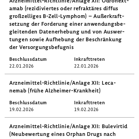
Arzneimittel-​Richtlinie/Anlage XII: Odronext­
amab (rezi­di­viertes oder refrak­täres diffus
groß­zel­liges B-​Zell-Lymphom) – Außer­kraft­
set­zung der Forde­rung einer anwen­dungs­be­
glei­tenden Daten­er­he­bung und von Auswer­
tungen sowie Aufhe­bung der Beschrän­kung
der Versor­gungs­be­fugnis
22.01.2026
22.01.2026
Arzneimittel-​​​​Richt­linie/Anlage XII: Leca­
nemab (frühe Alzheimer-​Krankheit)
19.02.2026
19.02.2026
Arzneimittel-​​​​Richt­linie/Anlage XII: Bule­virtid
(Neube­wer­tung eines Orphan Drugs nach