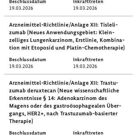
19.03.2026
19.03.2026
Arzneimittel-​Richtlinie/Anlage XII: Tisle­li­
zumab (Neues Anwen­dungs­ge­biet: Klein­
zelliges Lungen­kar­zinom, Erst­linie, Kombi­na­
tion mit Etoposid und Platin-​Chemotherapie)
19.03.2026
19.03.2026
Arzneimittel-​​​​Richt­linie/Anlage XII: Tras­tu­
zumab derux­tecan (Neue wissen­schaft­liche
Erkennt­nisse § 14: Adeno­kar­zinom des
Magens oder des gastro­öso­pha­gealen Über­
gangs, HER2+, nach Trastuzumab-​basierter
Therapie)