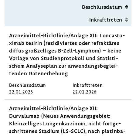
Beschluss­datum
Inkraft­treten
Arzneimittel-​Richtlinie/Anlage XII: Loncas­tu­
ximab tesirin (rezi­di­viertes oder refrak­täres
diffus groß­zel­liges B-​Zell-Lymphom) – keine
Vorlage von Studi­en­pro­to­koll und Statis­ti­
schem Analy­se­plan zur anwen­dungs­be­glei­
tenden Daten­er­he­bung
22.01.2026
22.01.2026
Arzneimittel-​Richtlinie/Anlage XII:
Durvalumab (Neues Anwen­dungs­ge­biet:
Klein­zelliges Lungen­kar­zinom, nicht fort­ge­
schrit­tenes Stadium (LS-SCLC), nach platin­ba­