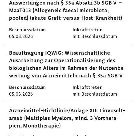
Auswer­tungen nach § 35a Absatz 3b SGB V –
MaaT013 (Allo­geneic faecal micro­biota,
pooled) (akute Graft-​versus-Host-Krankheit)
05.03.2026
mit Beschluss­datum
Beauf­tra­gung IQWiG: Wissen­schaft­liche
Ausar­bei­tung zur Opera­tio­na­li­sie­rung des
biolo­gi­schen Alters im Rahmen der Nutzen­be­
wer­tung von Arznei­mit­teln nach § 35a SGB V
05.03.2026
mit Beschluss­datum
Arzneimittel-​Richtlinie/Anlage XII: Linvo­selt­
amab (Multi­ples Myelom, mind. 3 Vorthe­ra­
pien, Mono­the­rapie)