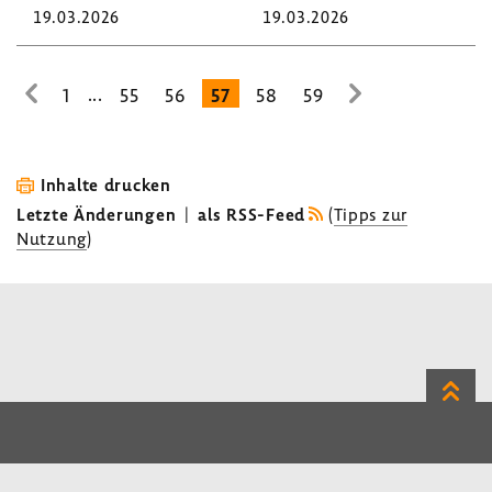
19.03.2026
19.03.2026
...
1
55
56
57
58
59
zur
zur
vorhe­
nächsten
rigen
Seite
Seite
Inhalte drucken
Letzte Änderungen
|
als RSS-Feed
(
Tipps zur
Nutzung
)
Zum
Seite
LinkedIn
Instagram
Bluesky
Impressum
Datenschutz
Kontakt
Inhalt