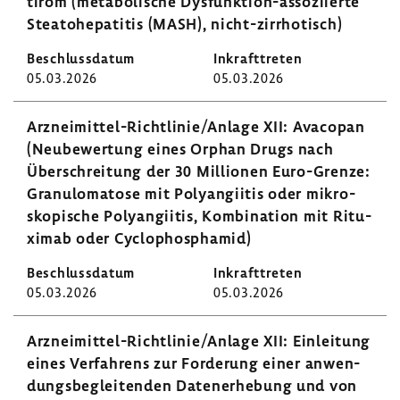
tirom (meta­bo­li­sche Dysfunktion-​assoziierte
Steato­he­pa­titis (MASH), nicht-​zirrhotisch)
05.03.2026
05.03.2026
Arzneimittel-​Richtlinie/Anlage XII: Avacopan
(Neube­wer­tung eines Orphan Drugs nach
Über­schrei­tung der 30 Millionen Euro-​Grenze:
Granu­lo­ma­tose mit Poly­an­giitis oder mikro­
sko­pi­sche Poly­an­giitis, Kombi­na­tion mit Ritu­
ximab oder Cyclo­phos­phamid)
05.03.2026
05.03.2026
Arzneimittel-​Richtlinie/Anlage XII: Einlei­tung
eines Verfah­rens zur Forde­rung einer anwen­
dungs­be­glei­tenden Daten­er­he­bung und von