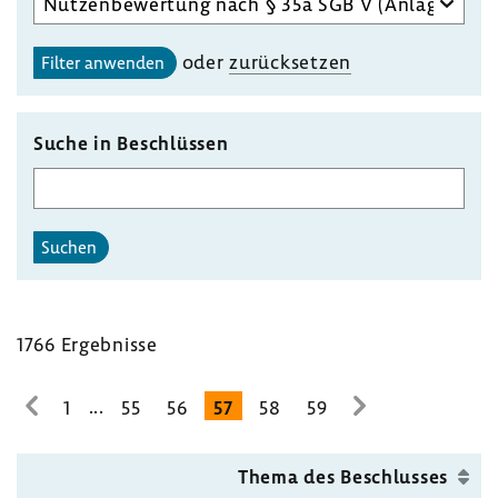
des
gewählten
oder
zurück­setzen
Filter anwenden
Unterausschusses
auswählen
Suche in Beschlüssen
Suchen
1766 Ergeb­nisse
...
1
55
56
57
58
59
zur
zur
vorhe­
nächsten
rigen
Seite
Thema des Beschlusses
Seite