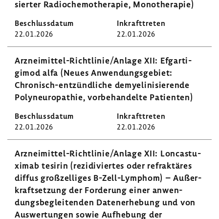
sierter Radio­che­mo­the­rapie, Mono­the­rapie)
22.01.2026
22.01.2026
Arzneimittel-​​​​Richt­linie/Anlage XII: Efgar­ti­
gimod alfa (Neues Anwen­dungs­ge­biet:
Chronisch-​entzündliche demye­li­ni­sie­rende
Poly­neu­ro­pa­thie, vorbe­han­delte Pati­enten)
22.01.2026
22.01.2026
Arzneimittel-​Richtlinie/Anlage XII: Loncas­tu­
ximab tesirin (rezi­di­viertes oder refrak­täres
diffus groß­zel­liges B-​Zell-Lymphom) – Außer­
kraft­set­zung der Forde­rung einer anwen­
dungs­be­glei­tenden Daten­er­he­bung und von
Auswer­tungen sowie Aufhe­bung der