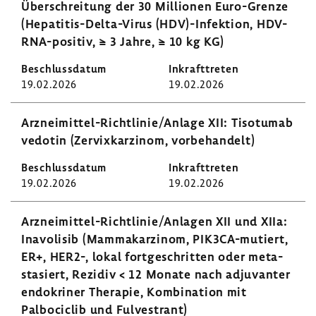
Über­schrei­tung der 30 Millionen Euro-​Grenze
(Hepatitis-​Delta-Virus (HDV)-​Infektion, HDV-​
RNA-positiv, ≥ 3 Jahre, ≥ 10 kg KG)
19.02.2026
19.02.2026
Arzneimittel-​​​​Richt­linie/Anlage XII: Tiso­tumab
vedotin (Zervix­kar­zinom, vorbe­han­delt)
19.02.2026
19.02.2026
Arzneimittel-​Richtlinie/Anlagen XII und XIIa:
Inavo­lisib (Mamma­kar­zinom, PIK3CA-​mutiert,
ER+, HER2-, lokal fort­ge­schritten oder meta­
stasiert, Rezidiv < 12 Monate nach adju­vanter
endo­kriner Therapie, Kombi­na­tion mit
Palboci­clib und Fulvestrant)