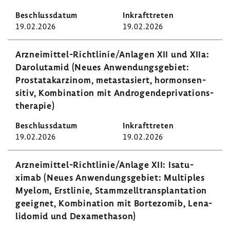
19.02.2026
19.02.2026
Arzneimittel-​​​​Richt­linie/Anlagen XII und XIIa:
Daro­lut­amid (Neues Anwen­dungs­ge­biet:
Prostata­kar­zinom, meta­stasiert, hormon­sen­
sitiv, Kombi­na­tion mit Andro­gen­de­pri­va­ti­ons­
the­rapie)
19.02.2026
19.02.2026
Arzneimittel-​​​​Richt­linie/Anlage XII: Isatu­
ximab (Neues Anwen­dungs­ge­biet: Multi­ples
Myelom, Erst­linie, Stamm­zell­trans­plan­ta­tion
geeignet, Kombi­na­tion mit Borte­zomib, Lena­
li­domid und Dexa­me­thason)