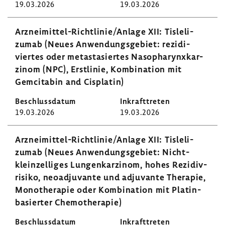
19.03.2026
19.03.2026
Arzneimittel-​​​​Richt­linie/Anlage XII: Tisle­li­
zumab (Neues Anwen­dungs­ge­biet: rezi­di­
viertes oder meta­stasiertes Nasopha­rynx­kar­
zinom (NPC), Erst­linie, Kombi­na­tion mit
Gemci­tabin and Cisplatin)
19.03.2026
19.03.2026
Arzneimittel-​Richtlinie/Anlage XII: Tisle­li­
zumab (Neues Anwen­dungs­ge­biet: Nicht-​
kleinzelliges Lungen­kar­zinom, hohes Rezi­di­v­
ri­siko, neoad­ju­vante und adju­vante Therapie,
Mono­the­rapie oder Kombi­na­tion mit Platin-​
basierter Chemo­the­rapie)