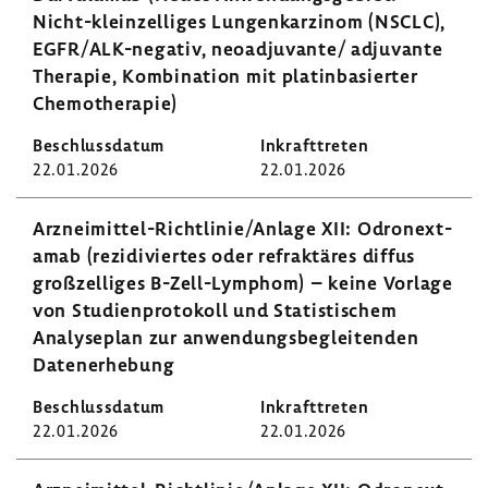
Nicht-​kleinzelliges Lungen­kar­zinom (NSCLC),
EGFR/ALK-​negativ, neoad­ju­vante/ adju­vante
Therapie, Kombi­na­tion mit platin­ba­sierter
Chemo­the­rapie)
22.01.2026
22.01.2026
Arzneimittel-​Richtlinie/Anlage XII: Odronext­
amab (rezi­di­viertes oder refrak­täres diffus
groß­zel­liges B-​Zell-Lymphom) – keine Vorlage
von Studi­en­pro­to­koll und Statis­ti­schem
Analy­se­plan zur anwen­dungs­be­glei­tenden
Daten­er­he­bung
22.01.2026
22.01.2026