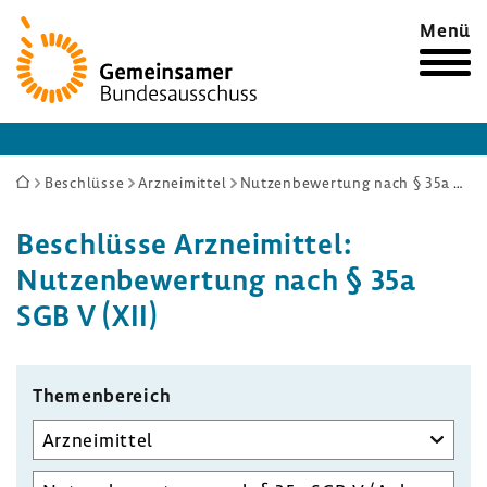
Zur
Menü
Startseite
Sie
Beschlüsse
Arzneimittel
Nutzenbewertung nach § 35a SGB V (Anlage XII)
sind
Beschlüsse Arznei­mittel:
hier:
Nutzen­be­wer­tung nach § 35a
SGB V (XII)
Themen­be­reich
Unterausschuss
auswählen
Aufgabenbereich