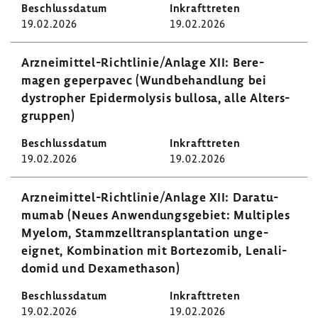
19.02.2026
19.02.2026
Arzneimittel-​​​​Richt­linie/Anlage XII: Bere­
magen geper­pavec (Wund­be­hand­lung bei
dystro­pher Epider­mo­lysis bullosa, alle Alters­
gruppen)
19.02.2026
19.02.2026
Arzneimittel-​​​​Richt­linie/Anlage XII: Dara­tu­
mumab (Neues Anwen­dungs­ge­biet: Multi­ples
Myelom, Stamm­zell­trans­plan­ta­tion unge­
eignet, Kombi­na­tion mit Borte­zomib, Lena­li­
domid und Dexa­me­thason)
19.02.2026
19.02.2026