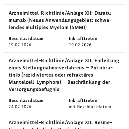
Arzneimittel-​​​​Richt­linie/Anlage XII: Dara­tu­
mumab (Neues Anwen­dungs­ge­biet: schwe­
lendes multi­ples Myelom (SMM))
19.02.2026
19.02.2026
Arzneimittel-​Richtlinie/Anlage XII: Einlei­tung
eines Stel­lung­nah­me­ver­fah­rens – Pirto­bru­
tinib (rezi­di­viertes oder refrak­täres
Mantelzell-​Lymphom) – Beschrän­kung der
Versor­gungs­be­fugnis
24.02.2026
mit Beschluss­datum
Arzneimittel-​​​​Richt­linie/Anlage XII: Resme­