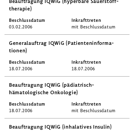
Beauf­tra­gung IQWiG (hyper­bare Sauer­stoff­
the­rapie)
03.02.2006
mit Beschluss­datum
Gene­ral­auf­trag IQWiG (Pati­en­ten­in­for­ma­
tionen)
18.07.2006
18.07.2006
Beauf­tra­gung IQWiG (pädiatrisch-​
hämatologische Onko­logie)
18.07.2006
mit Beschluss­datum
Beauf­tra­gung IQWiG (inha­la­tives Insulin)