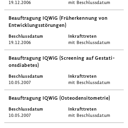
19.12.2006
mit Beschluss­datum
Beauf­tra­gung IQWiG (Früh­erken­nung von
Entwick­lungs­stö­rungen)
19.12.2006
mit Beschluss­datum
Beauf­tra­gung IQWiG (Scree­ning auf Gesta­ti­
ons­dia­betes)
10.05.2007
mit Beschluss­datum
Beauf­tra­gung IQWiG (Osteo­den­si­to­me­trie)
10.05.2007
mit Beschluss­datum