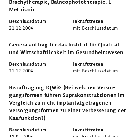
Brachy­the­rapie, Balneo­pho­to­the­rapie, L-​
Methionin
21.12.2004
mit Beschluss­datum
Gene­ral­auf­trag für das Institut für Qualität
und Wirt­schaft­lich­keit im Gesund­heits­wesen
21.12.2004
mit Beschluss­datum
Beauf­tra­gung IQWiG (Bei welchen Versor­
gungs­formen führen Supra­kon­struk­tionen im
Vergleich zu nicht implan­tat­ge­tra­genen
Versor­gungs­formen zu einer Verbes­se­rung der
Kaufunk­tion?)
18.01.2005
mit Beschluss­datum