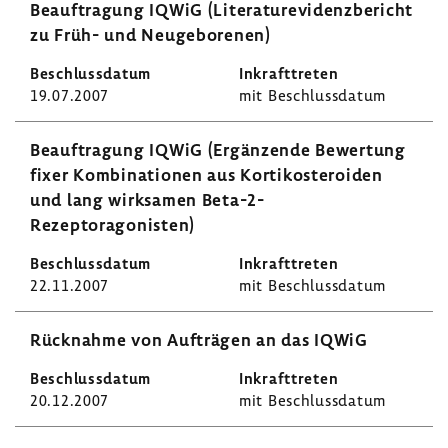
Beauf­tra­gung IQWiG (Lite­ra­tur­evi­denz­be­richt
zu Früh- und Neuge­bo­renen)
19.07.2007
mit Beschluss­datum
Beauf­tra­gung IQWiG (Ergän­zende Bewer­tung
fixer Kombi­na­tionen aus Korti­kos­te­ro­iden
und lang wirk­samen Beta-​2-
Rezeptoragonisten)
22.11.2007
mit Beschluss­datum
Rück­nahme von Aufträgen an das IQWiG
20.12.2007
mit Beschluss­datum