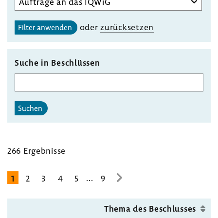
des
gewählten
oder
zurück­setzen
Filter anwenden
Unterausschusses
auswählen
Suche in Beschlüssen
Suchen
266 Ergeb­nisse
...
1
2
3
4
5
9
zur
nächsten
Seite
Thema des Beschlusses