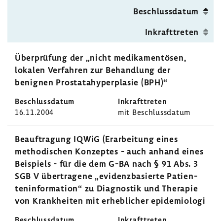
Beschluss­datum
Inkraft­treten
Über­prü­fung der „nicht medi­ka­men­tösen,
lokalen Verfahren zur Behand­lung der
benignen Prosta­ta­hy­per­plasie (BPH)“
16.11.2004
mit Beschluss­datum
Beauf­tra­gung IQWiG (Erar­bei­tung eines
metho­di­schen Konzeptes - auch anhand eines
Beispiels - für die dem G-BA nach § 91 Abs. 3
SGB V über­tra­gene „evidenz­ba­sierte Pati­en­
ten­in­for­ma­tion“ zu Diagnostik und Therapie
von Krank­heiten mit erheb­li­cher epide­mio­logi