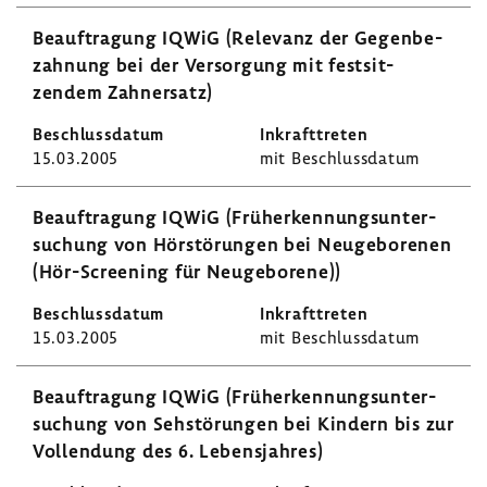
Beauf­tra­gung IQWiG (Rele­vanz der Gegen­be­
zah­nung bei der Versor­gung mit fest­sit­
zendem Zahn­ersatz)
15.03.2005
mit Beschluss­datum
Beauf­tra­gung IQWiG (Früh­erken­nungs­un­ter­
su­chung von Hörstö­rungen bei Neuge­bo­renen
(Hör-​Screening für Neuge­bo­rene))
15.03.2005
mit Beschluss­datum
Beauf­tra­gung IQWiG (Früh­erken­nungs­un­ter­
su­chung von Sehstö­rungen bei Kindern bis zur
Voll­endung des 6. Lebens­jahres)