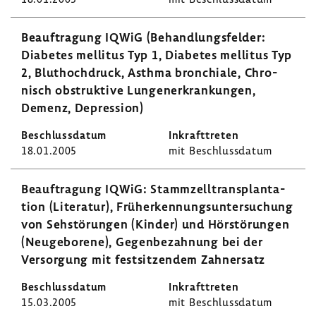
Beauf­tra­gung IQWiG (Behand­lungs­felder:
Diabetes mellitus Typ 1, Diabetes mellitus Typ
2, Blut­hoch­druck, Asthma bron­chiale, Chro­
nisch obstruk­tive Lungen­er­kran­kungen,
Demenz, Depres­sion)
18.01.2005
mit Beschluss­datum
Beauf­tra­gung IQWiG: Stamm­zell­trans­plan­ta­
tion (Lite­ratur), Früh­erken­nungs­un­ter­su­chung
von Sehstö­rungen (Kinder) und Hörstö­rungen
(Neuge­bo­rene), Gegen­be­zah­nung bei der
Versor­gung mit fest­sit­zendem Zahn­ersatz
15.03.2005
mit Beschluss­datum