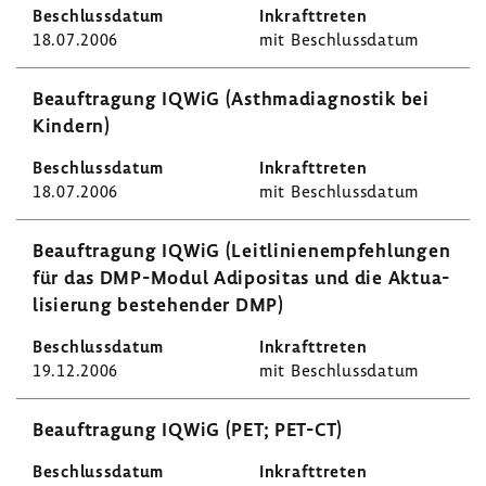
18.07.2006
mit Beschluss­datum
Beauf­tra­gung IQWiG (Asth­ma­dia­gnostik bei
Kindern)
18.07.2006
mit Beschluss­datum
Beauf­tra­gung IQWiG (Leit­li­ni­en­emp­feh­lungen
für das DMP-​Modul Adipo­sitas und die Aktua­
li­sie­rung bestehender DMP)
19.12.2006
mit Beschluss­datum
Beauf­tra­gung IQWiG (PET; PET-CT)