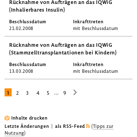
Rück­nahme von Aufträgen an das IQWiG
(Inha­lier­bares Insulin)
21.02.2008
mit Beschluss­datum
Rück­nahme von Aufträgen an das IQWiG
(Stamm­zell­trans­plan­ta­tionen bei Kindern)
13.03.2008
mit Beschluss­datum
...
1
2
3
4
5
9
zur
nächsten
Seite
Inhalte drucken
Letzte Änderungen
|
als RSS-Feed
(
Tipps zur
Nutzung
)