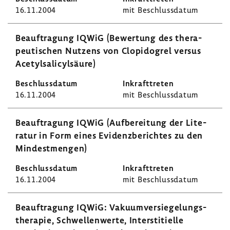
16.11.2004
mit Beschluss­datum
Beauf­tra­gung IQWiG (Bewer­tung des thera­
peu­ti­schen Nutzens von Clopi­do­grel versus
Acetyl­sa­li­cyl­säure)
16.11.2004
mit Beschluss­datum
Beauf­tra­gung IQWiG (Aufbe­rei­tung der Lite­
ratur in Form eines Evidenz­be­richtes zu den
Mindest­mengen)
16.11.2004
mit Beschluss­datum
Beauf­tra­gung IQWiG: Vaku­um­ver­sie­ge­lungs­
the­rapie, Schwel­len­werte, Inter­s­ti­ti­elle