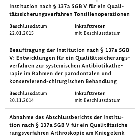
Insti­tu­tion nach § 137a SGB V für ein Quali­
täts­si­che­rungs­ver­fahren Tonsil­len­ope­ra­tionen
22.01.2015
mit Beschluss­datum
Beauf­tra­gung der Insti­tu­tion nach § 137a SGB
V: Entwick­lungen für ein Quali­täts­si­che­rungs­
ver­fahren zur syste­mi­schen Anti­bio­ti­ka­the­
rapie im Rahmen der parodon­talen und
konservierend-​chirurgischen Behand­lung
20.11.2014
mit Beschluss­datum
Abnahme des Abschluss­be­richts der Insti­tu­
tion nach § 137a SGB V für ein Quali­täts­si­che­
rungs­ver­fahren Arthro­skopie am Knie­ge­lenk