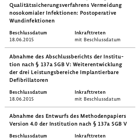
Quali­täts­si­che­rungs­ver­fah­rens Vermei­dung
noso­ko­mialer Infek­tionen: Post­ope­ra­tive
Wund­in­fek­tionen
18.06.2015
mit Beschluss­datum
Abnahme des Abschluss­be­richts der Insti­tu­
tion nach § 137a SGB V: Weiter­ent­wick­lung
der drei Leis­tungs­be­reiche Implan­tier­bare
Defi­bril­la­toren
18.06.2015
mit Beschluss­datum
Abnahme des Entwurfs des Metho­den­pa­piers
Version 4.0 der Insti­tu­tion nach § 137a SGB V