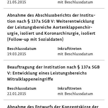
21.05.2015
mit Beschluss­datum
Abnahme des Abschluss­be­richts der Insti­tu­
tion nach § 137a SGB V: Weiter­ent­wick­lung
der Leis­tungs­be­reiche Aorten­klap­pen­chir­
urgie, isoliert und Koro­nar­chir­urgie, isoliert
(Follow-​up mit Sozi­al­daten)
19.03.2015
mit Beschluss­datum
Beauf­tra­gung der Insti­tu­tion nach § 137a SGB
V: Entwick­lung eines Leis­tungs­be­reichs
Mitral­klap­pen­ein­griffe
22.01.2015
mit Beschluss­datum
Abnahme des Entwurfs der Konzept­skizze der