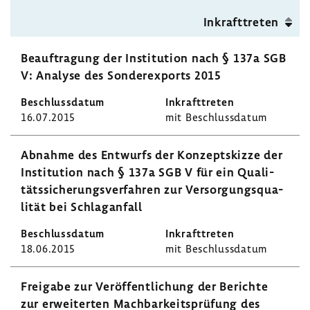
Inkraft­treten
Beauf­tra­gung der Insti­tu­tion nach § 137a SGB
V: Analyse des Sonder­ex­ports 2015
16.07.2015
mit Beschluss­datum
Abnahme des Entwurfs der Konzept­skizze der
Insti­tu­tion nach § 137a SGB V für ein Quali­
täts­si­che­rungs­ver­fahren zur Versor­gungs­qua­
lität bei Schlag­an­fall
18.06.2015
mit Beschluss­datum
Frei­gabe zur Veröf­fent­li­chung der Berichte
zur erwei­terten Mach­bar­keits­prü­fung des