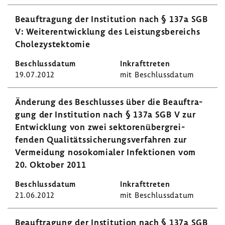
Beauf­tra­gung der Insti­tu­tion nach § 137a SGB
V: Weiter­ent­wick­lung des Leis­tungs­be­reichs
Chole­zys­tek­tomie
19.07.2012
mit Beschluss­datum
Ände­rung des Beschlusses über die Beauf­tra­
gung der Insti­tu­tion nach § 137a SGB V zur
Entwick­lung von zwei sekto­ren­über­grei­
fenden Quali­täts­si­che­rungs­ver­fahren zur
Vermei­dung noso­ko­mialer Infek­tionen vom
20. Oktober 2011
21.06.2012
mit Beschluss­datum
Beauf­tra­gung der Insti­tu­tion nach § 137a SGB