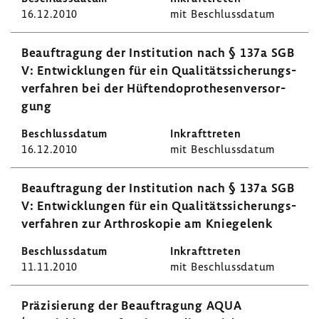
16.12.2010
mit Beschluss­datum
Beauf­tra­gung der Insti­tu­tion nach § 137a SGB
V: Entwick­lungen für ein Quali­täts­si­che­rungs­
ver­fahren bei der Hüften­do­pro­the­sen­ver­sor­
gung
16.12.2010
mit Beschluss­datum
Beauf­tra­gung der Insti­tu­tion nach § 137a SGB
V: Entwick­lungen für ein Quali­täts­si­che­rungs­
ver­fahren zur Arthro­skopie am Knie­ge­lenk
11.11.2010
mit Beschluss­datum
Präzi­sie­rung der Beauf­tra­gung AQUA