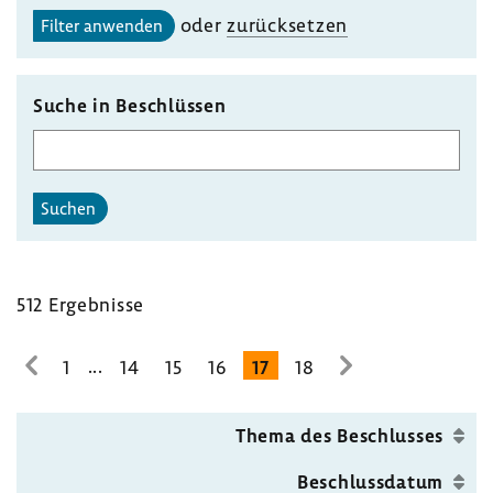
gewählten
oder
zurück­setzen
Filter anwenden
Unterausschusses
auswählen
Suche in Beschlüssen
Suchen
512 Ergeb­nisse
...
1
14
15
16
17
18
zur
zur
vorhe­
nächsten
rigen
Seite
Thema des Beschlusses
Seite
Beschluss­datum