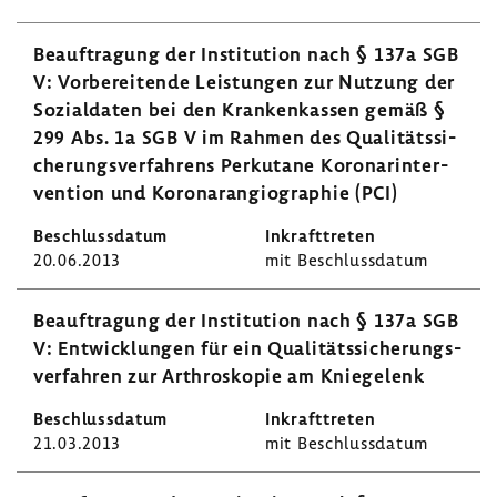
Beauf­tra­gung der Insti­tu­tion nach § 137a SGB
V: Vorbe­rei­tende Leis­tungen zur Nutzung der
Sozi­al­daten bei den Kran­ken­kassen gemäß §
299 Abs. 1a SGB V im Rahmen des Quali­täts­si­
che­rungs­ver­fah­rens Perku­tane Koro­nar­in­ter­
ven­tion und Koro­na­r­an­gio­gra­phie (PCI)
20.06.2013
mit Beschluss­datum
Beauf­tra­gung der Insti­tu­tion nach § 137a SGB
V: Entwick­lungen für ein Quali­täts­si­che­rungs­
ver­fahren zur Arthro­skopie am Knie­ge­lenk
21.03.2013
mit Beschluss­datum