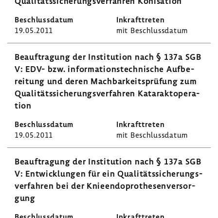
Quali­täts­si­che­rungs­ver­fahren Koni­sa­tion
19.05.2011
mit Beschluss­datum
Beauf­tra­gung der Insti­tu­tion nach § 137a SGB
V: EDV- bzw. infor­ma­ti­ons­tech­ni­sche Aufbe­
rei­tung und deren Mach­bar­keits­prü­fung zum
Quali­täts­si­che­rungs­ver­fahren Kata­rakt­ope­ra­
tion
19.05.2011
mit Beschluss­datum
Beauf­tra­gung der Insti­tu­tion nach § 137a SGB
V: Entwick­lungen für ein Quali­täts­si­che­rungs­
ver­fahren bei der Knie­en­do­pro­the­sen­ver­sor­
gung