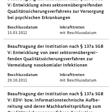
V: Entwick­lung eines sekto­ren­über­grei­fenden
Quali­täts­si­che­rungs­ver­fah­rens zur Versor­gung
bei psychi­schen Erkran­kungen
15.03.2012
mit Beschluss­datum
Beauf­tra­gung der Insti­tu­tion nach § 137a SGB
V: Entwick­lung von zwei sekto­ren­über­grei­
fenden Quali­täts­si­che­rungs­ver­fahren zur
Vermei­dung noso­ko­mialer Infek­tionen
20.10.2011
mit Beschluss­datum
Beauf­tra­gung der Insti­tu­tion nach § 137a SGB
V: EDV- bzw. infor­ma­ti­ons­tech­ni­sche Aufbe­
rei­tung und deren Mach­bar­keits­prü­fung zum