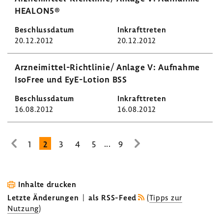
HEALON5®
20.12.2012
20.12.2012
Arzneimittel-​Richtlinie/ Anlage V: Aufnahme
IsoFree und EyE-​Lotion BSS
16.08.2012
16.08.2012
...
1
2
3
4
5
9
zur
zur
vorhe­
nächsten
rigen
Seite
Seite
Inhalte drucken
Letzte Änderungen
|
als RSS-Feed
(
Tipps zur
Nutzung
)