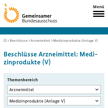
Zur
Menü
Startseite
Sie
Beschlüsse
Arzneimittel
Medizinprodukte (Anlage V)
sind
Beschlüsse Arznei­mittel: Medi­
hier:
zin­pro­dukte (V)
Themen­be­reich
Unterausschuss
auswählen
Aufgabenbereich
des