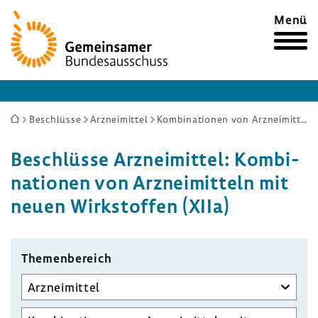
Zur
Menü
Startseite
Sie
Beschlüsse
Arzneimittel
Kombinationen von Arzneimitteln mit neuen Wirkstoffen (XIIa)
sind
Beschlüsse Arznei­mittel: Kombi­
hier:
na­tionen von Arznei­mit­teln mit
neuen Wirk­stoffen (XIIa)
Themen­be­reich
Unterausschuss
auswählen
Aufgabenbereich