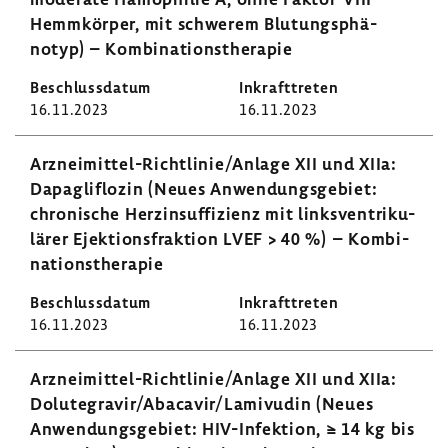
Hemmkörper, mit schwerem Blutungs­phä­
notyp) – Kombi­na­ti­ons­the­rapie
16.11.2023
16.11.2023
Arzneimittel-​Richtlinie/Anlage XII und XIIa:
Dapaglif­lozin (Neues Anwen­dungs­ge­biet:
chro­ni­sche Herz­in­suf­fi­zienz mit links­ven­tri­ku­
lärer Ejek­ti­ons­frak­tion LVEF > 40 %) – Kombi­
na­ti­ons­the­rapie
16.11.2023
16.11.2023
Arzneimittel-​Richtlinie/Anlage XII und XIIa:
Dolut­egravir/Abacavir/Lami­vudin (Neues
Anwen­dungs­ge­biet: HIV-​Infektion, ≥ 14 kg bis