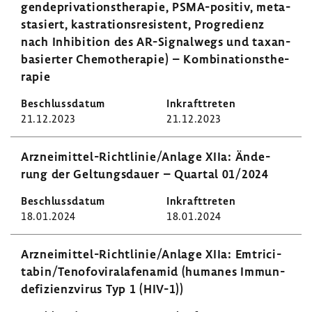
gen­de­pri­va­ti­ons­the­rapie, PSMA-​positiv, meta­
stasiert, kastra­ti­ons­re­sis­tent, Progre­dienz
nach Inhi­bi­tion des AR-​Signalwegs und taxan­
ba­sierter Chemo­the­rapie) – Kombi­na­ti­ons­the­
rapie
21.12.2023
21.12.2023
Arzneimittel-​Richtlinie/Anlage XIIa: Ände­
rung der Geltungs­dauer – Quartal 01/2024
18.01.2024
18.01.2024
Arzneimittel-​Richtlinie/Anlage XIIa: Emtri­ci­
tabin/Teno­fo­vi­ralafen­amid (humanes Immun­
de­fi­zi­enz­virus Typ 1 (HIV-1))