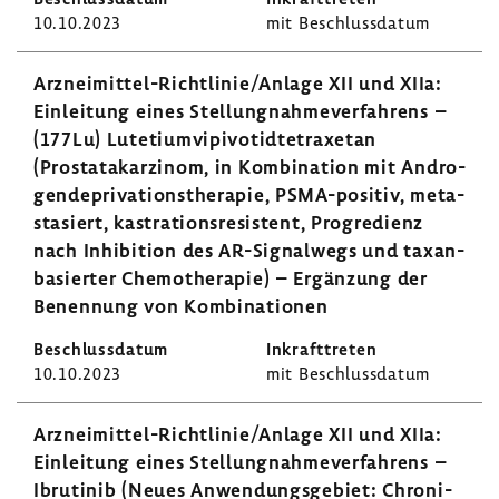
10.10.2023
mit Beschluss­datum
Arzneimittel-​Richtlinie/Anlage XII und XIIa:
Einlei­tung eines Stel­lung­nah­me­ver­fah­rens –
(177Lu) Lute­ti­um­vi­pi­vo­tid­te­tra­xetan
(Prostata­kar­zinom, in Kombi­na­tion mit Andro­
gen­de­pri­va­ti­ons­the­rapie, PSMA-​positiv, meta­
stasiert, kastra­ti­ons­re­sis­tent, Progre­dienz
nach Inhi­bi­tion des AR-​Signalwegs und taxan­
ba­sierter Chemo­the­rapie) – Ergän­zung der
Benen­nung von Kombi­na­tionen
10.10.2023
mit Beschluss­datum
Arzneimittel-​Richtlinie/Anlage XII und XIIa:
Einlei­tung eines Stel­lung­nah­me­ver­fah­rens –
Ibru­tinib (Neues Anwen­dungs­ge­biet: Chro­ni­