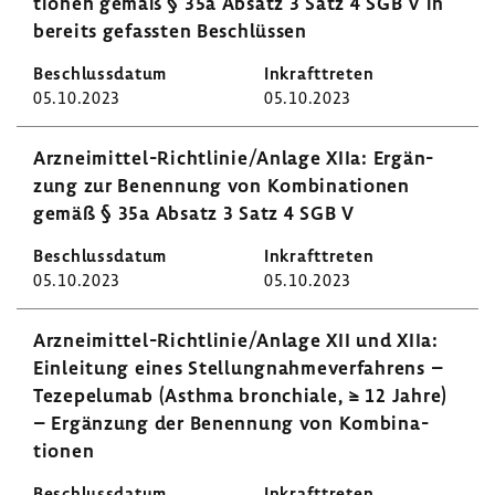
tionen gemäß § 35a Absatz 3 Satz 4 SGB V in
bereits gefassten Beschlüssen
05.10.2023
05.10.2023
Arzneimittel-​Richtlinie/Anlage XIIa: Ergän­
zung zur Benen­nung von Kombi­na­tionen
gemäß § 35a Absatz 3 Satz 4 SGB V
05.10.2023
05.10.2023
Arzneimittel-​Richtlinie/Anlage XII und XIIa:
Einlei­tung eines Stel­lung­nah­me­ver­fah­rens –
Teze­pel­umab (Asthma bron­chiale, ≥ 12 Jahre)
– Ergän­zung der Benen­nung von Kombi­na­
tionen