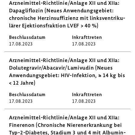
Arzneimittel-​Richtlinie/Anlage XII und XIIa:
Dapaglif­lozin (Neues Anwen­dungs­ge­biet:
chro­ni­sche Herz­in­suf­fi­zienz mit links­ven­tri­ku­
lärer Ejek­ti­ons­frak­tion LVEF > 40 %)
17.08.2023
17.08.2023
Arzneimittel-​Richtlinie/Anlage XII und XIIa:
Dolut­egravir/Abacavir/Lami­vudin (Neues
Anwen­dungs­ge­biet: HIV-​Infektion, ≥ 14 kg bis
< 12 Jahre)
17.08.2023
17.08.2023
Arzneimittel-​Richtlinie/Anlage XII und XIIa:
Fine­renon (Chro­ni­sche Nieren­er­kran­kung bei
Typ-​2-Diabetes, Stadium 3 und 4 mit Albu­mi­n­