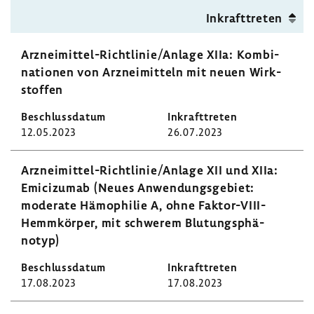
Inkraft­treten
Arzneimittel-​Richtlinie/Anlage XIIa: Kombi­
na­tionen von Arznei­mit­teln mit neuen Wirk­
stoffen
12.05.2023
26.07.2023
Arzneimittel-​Richtlinie/Anlage XII und XIIa:
Emici­zumab (Neues Anwen­dungs­ge­biet:
mode­rate Hämo­philie A, ohne Faktor-​VIII-
Hemmkörper, mit schwerem Blutungs­phä­
notyp)
17.08.2023
17.08.2023