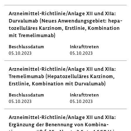
Arzneimittel-​Richtlinie/Anlage XII und XIIa:
Durvalumab (Neues Anwen­dungs­ge­biet: hepa­
to­zel­lu­läres Karzinom, Erst­linie, Kombi­na­tion
mit Tremeli­mumab)
05.10.2023
05.10.2023
Arzneimittel-​Richtlinie/Anlage XII und XIIa:
Tremeli­mumab (Hepa­to­zel­lu­läres Karzinom,
Erst­linie, Kombi­na­tion mit Durvalumab)
05.10.2023
05.10.2023
Arzneimittel-​Richtlinie/Anlage XII und XIIa:
Ergän­zung der Benen­nung von Kombi­na­