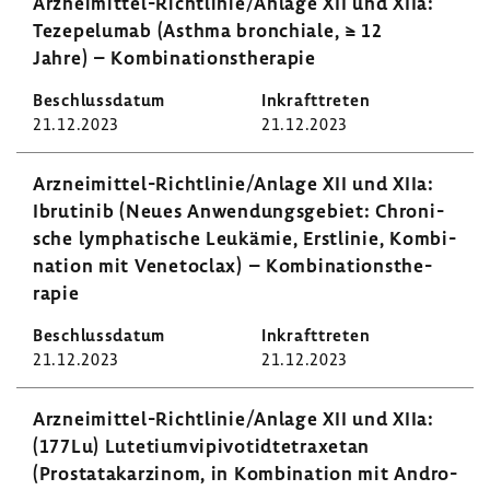
Arzneimittel-​Richtlinie/Anlage XII und XIIa:
Teze­pel­umab (Asthma bron­chiale, ≥ 12
Jahre) – Kombi­na­ti­ons­the­rapie
21.12.2023
21.12.2023
Arzneimittel-​Richtlinie/Anlage XII und XIIa:
Ibru­tinib (Neues Anwen­dungs­ge­biet: Chro­ni­
sche lympha­ti­sche Leuk­ämie, Erst­linie, Kombi­
na­tion mit Vene­to­clax) – Kombi­na­ti­ons­the­
rapie
21.12.2023
21.12.2023
Arzneimittel-​Richtlinie/Anlage XII und XIIa:
(177Lu) Lute­ti­um­vi­pi­vo­tid­te­tra­xetan
(Prostata­kar­zinom, in Kombi­na­tion mit Andro­