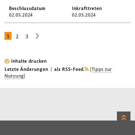
02.05.2024
02.05.2024
1
2
3
zur
nächsten
Seite
Inhalte drucken
Letzte Änderungen
|
als RSS-Feed
(
Tipps zur
Nutzung
)
Zum
Seite
LinkedIn
Instagram
Bluesky