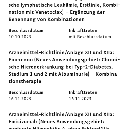
sche lympha­ti­sche Leuk­ämie, Erst­linie, Kombi­
na­tion mit Vene­to­clax) – Ergän­zung der
Benen­nung von Kombi­na­tionen
10.10.2023
mit Beschluss­datum
Arzneimittel-​Richtlinie/Anlage XII und XIIa:
Fine­renon (Neues Anwen­dungs­ge­biet: Chro­ni­
sche Nieren­er­kran­kung bei Typ-​2-Diabetes,
Stadium 1 und 2 mit Albu­mi­n­urie) – Kombi­na­
ti­ons­the­rapie
16.11.2023
16.11.2023
Arzneimittel-​Richtlinie/Anlage XII und XIIa:
Emici­zumab (Neues Anwen­dungs­ge­biet:
mode­rate Hämo­philie A, ohne Faktor-​VIII-