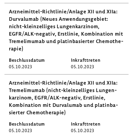
Arzneimittel-​Richtlinie/Anlage XII und XIIa:
Durvalumab (Neues Anwen­dungs­ge­biet:
nicht-​kleinzelliges Lungen­kar­zinom,
EGFR/ALK-​negativ, Erst­linie, Kombi­na­tion mit
Tremeli­mumab und platin­ba­sierter Chemo­the­
rapie)
05.10.2023
05.10.2023
Arzneimittel-​Richtlinie/Anlage XII und XIIa:
Tremeli­mumab (nicht-​kleinzelliges Lungen­
kar­zinom, EGFR/ALK-​negativ, Erst­linie,
Kombi­na­tion mit Durvalumab und platin­ba­
sierter Chemo­the­rapie)
05.10.2023
05.10.2023