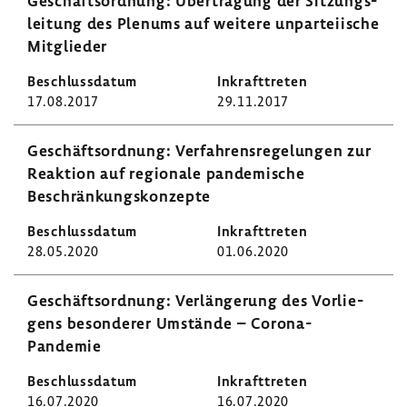
Geschäfts­ord­nung: Über­tra­gung der Sitzungs­
lei­tung des Plenums auf weitere unpar­tei­ische
Mitglieder
17.08.2017
29.11.2017
Geschäfts­ord­nung: Verfah­rens­re­ge­lungen zur
Reak­tion auf regio­nale pande­mi­sche
Beschrän­kungs­kon­zepte
28.05.2020
01.06.2020
Geschäfts­ord­nung: Verlän­ge­rung des Vorlie­
gens beson­derer Umstände – Corona-​
Pandemie
16.07.2020
16.07.2020