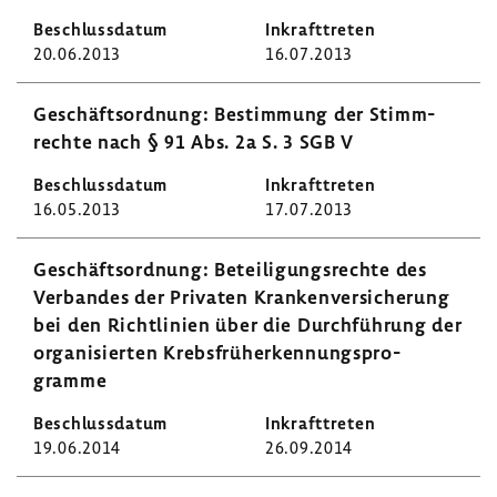
20.06.2013
16.07.2013
Geschäfts­ord­nung: Bestim­mung der Stimm­
rechte nach § 91 Abs. 2a S. 3 SGB V
16.05.2013
17.07.2013
Geschäfts­ord­nung: Betei­li­gungs­rechte des
Verbandes der Privaten Kran­ken­ver­si­che­rung
bei den Richt­li­nien über die Durch­füh­rung der
orga­ni­sierten Krebs­früh­erken­nungs­pro­
gramme
19.06.2014
26.09.2014