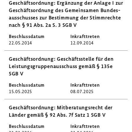
Geschäfts­ord­nung: Ergän­zung der Anlage I zur
Geschäfts­ord­nung des Gemein­samen Bundes­
aus­schusses zur Bestim­mung der Stimm­rechte
nach § 91 Abs. 2a S. 3 SGB V
22.05.2014
12.09.2014
Geschäfts­ord­nung: Geschäfts­stelle für den
Leis­tungs­grup­pen­aus­schuss gemäß § 135e
SGB V
15.05.2025
08.07.2025
Geschäfts­ord­nung: Mitbe­ra­tungs­recht der
Länder gemäß § 92 Abs. 7f Satz 1 SGB V