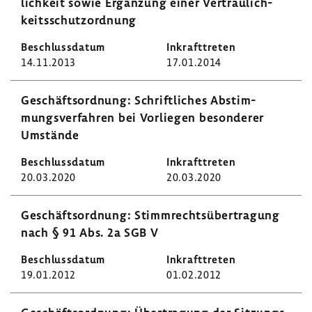
lich­keit sowie Ergän­zung einer Vertrau­lich­
keits­schutz­ord­nung
14.11.2013
17.01.2014
Geschäfts­ord­nung: Schrift­li­ches Abstim­
mungs­ver­fahren bei Vorliegen beson­derer
Umstände
20.03.2020
20.03.2020
Geschäfts­ord­nung: Stimm­rechts­über­tra­gung
nach § 91 Abs. 2a SGB V
19.01.2012
01.02.2012