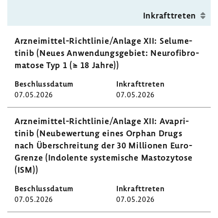
Inkraft­treten
Arzneimittel-​Richtlinie/Anlage XII: Selu­me­
tinib (Neues Anwen­dungs­ge­biet: Neuro­fi­bro­
ma­tose Typ 1 (≥ 18 Jahre))
07.05.2026
07.05.2026
Arzneimittel-​Richtlinie/Anlage XII: Avapri­
tinib (Neube­wer­tung eines Orphan Drugs
nach Über­schrei­tung der 30 Millionen Euro-​
Grenze (Indo­lente syste­mi­sche Masto­zy­tose
(ISM))
07.05.2026
07.05.2026