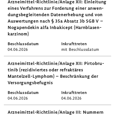
Arzneimittel-​Richtlinie/Anlage XII: Einlei­tung
eines Verfah­rens zur Forde­rung einer anwen­
dungs­be­glei­tenden Daten­er­he­bung und von
Auswer­tungen nach § 35a Absatz 3b SGB V –
Noga­pen­dekin alfa Inba­ki­cept (Harn­bla­sen­
kar­zinom)
04.06.2026
mit Beschluss­datum
Arzneimittel-​Richtlinie/Anlage XII: Pirto­bru­
tinib (rezi­di­viertes oder refrak­täres
Mantelzell-​Lymphom) – Beschrän­kung der
Versor­gungs­be­fugnis
04.06.2026
04.06.2026
Arzneimittel-​Richtlinie/Anlage III: Nummern