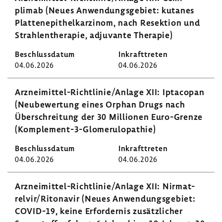
plimab (Neues Anwen­dungs­ge­biet: kutanes
Plat­ten­epi­thel­kar­zinom, nach Resek­tion und
Strah­len­the­rapie, adju­vante Therapie)
04.06.2026
04.06.2026
Arzneimittel-​Richtlinie/Anlage XII: Ipta­copan
(Neube­wer­tung eines Orphan Drugs nach
Über­schrei­tung der 30 Millionen Euro-​Grenze
(Komplement-​3-Glomerulopathie)
04.06.2026
04.06.2026
Arzneimittel-​Richtlinie/Anlage XII: Nirmat­
relvir/Rito­navir (Neues Anwen­dungs­ge­biet:
COVID-​19, keine Erfor­dernis zusätz­li­cher