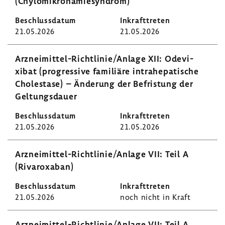
(Chylo­mi­kron­ämie­syn­drom)
21.05.2026
21.05.2026
Arzneimittel-​Richtlinie/Anlage XII: Odevi­
xibat (progres­sive fami­liäre intra­he­pa­ti­sche
Cholestase) – Ände­rung der Befris­tung der
Geltungs­dauer
21.05.2026
21.05.2026
Arzneimittel-​Richtlinie/Anlage VII: Teil A
(Rivaroxaban)
21.05.2026
noch nicht in Kraft
Arzneimittel-​Richtlinie/Anlage VII: Teil A