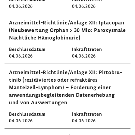
04.06.2026
04.06.2026
Arzneimittel-​Richtlinie/Anlage XII: Ipta­copan
(Neube­wer­tung Orphan > 30 Mio: Paroxys­male
Nächt­liche Hämo­glo­bin­urie)
04.06.2026
04.06.2026
Arzneimittel-​Richtlinie/Anlage XII: Pirto­bru­
tinib (rezi­di­viertes oder refrak­täres
Mantelzell-​Lymphom) – Forde­rung einer
anwen­dungs­be­glei­tenden Daten­er­he­bung
und von Auswer­tungen
04.06.2026
04.06.2026