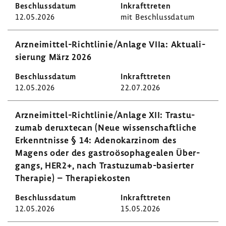
12.05.2026
mit Beschluss­datum
Arzneimittel-​Richtlinie/Anlage VIIa: Aktua­li­
sie­rung März 2026
12.05.2026
22.07.2026
Arzneimittel-​Richtlinie/Anlage XII: Tras­tu­
zumab derux­tecan (Neue wissen­schaft­liche
Erkennt­nisse § 14: Adeno­kar­zinom des
Magens oder des gastro­öso­pha­gealen Über­
gangs, HER2+, nach Trastuzumab-​basierter
Therapie) – Thera­pie­kosten
12.05.2026
15.05.2026