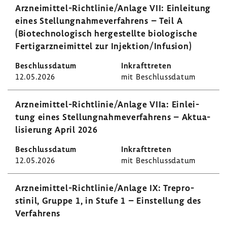
Arzneimittel-​Richtlinie/Anlage VII: Einlei­tung
eines Stel­lung­nah­me­ver­fah­rens – Teil A
(Biotech­no­lo­gisch herge­stellte biolo­gi­sche
Fertig­arz­nei­mittel zur Injek­tion/Infu­sion)
12.05.2026
mit Beschluss­datum
Arzneimittel-​Richtlinie/Anlage VIIa: Einlei­
tung eines Stel­lung­nah­me­ver­fah­rens – Aktua­
li­sie­rung April 2026
12.05.2026
mit Beschluss­datum
Arzneimittel-​Richtlinie/Anlage IX: Trepro­
stinil, Gruppe 1, in Stufe 1 – Einstel­lung des
Verfah­rens