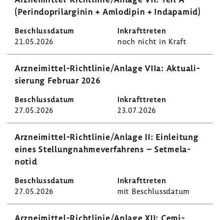
(Perin­do­pril­ar­ginin + Amlo­dipin + Inda­pamid)
21.05.2026
noch nicht in Kraft
Arzneimittel-​Richtlinie/Anlage VIIa: Aktua­li­
sie­rung Februar 2026
27.05.2026
23.07.2026
Arzneimittel-​Richtlinie/Anlage II: Einlei­tung
eines Stel­lung­nah­me­ver­fah­rens – Setme­la­
notid
27.05.2026
mit Beschluss­datum
Arzneimittel-​Richtlinie/Anlage XII: Cemi­