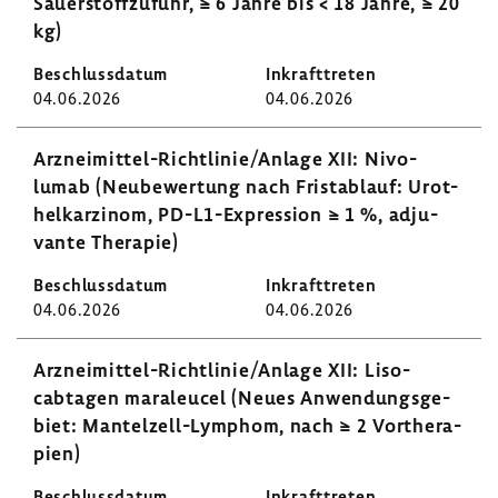
Sauer­stoff­zu­fuhr, ≥ 6 Jahre bis < 18 Jahre, ≥ 20
kg)
04.06.2026
04.06.2026
Arzneimittel-​​​​Richt­linie/Anlage XII: Nivo­
lumab (Neube­wer­tung nach Frist­ab­lauf: Urot­
hel­kar­zinom, PD-​L1-Expression ≥ 1 %, adju­
vante Therapie)
04.06.2026
04.06.2026
Arzneimittel-​Richtlinie/Anlage XII: Liso­
cabtagen mara­leucel (Neues Anwen­dungs­ge­
biet: Mantelzell-​Lymphom, nach ≥ 2 Vorthe­ra­
pien)