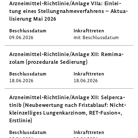
Arzneimittel-​Richtlinie/Anlage VIIa: Einlei­
tung eines Stel­lung­nah­me­ver­fah­rens – Aktua­
li­sie­rung Mai 2026
09.06.2026
mit Beschluss­datum
Arzneimittel-​Richtlinie/Anlage XII: Remi­ma­
zolam (proze­du­rale Sedie­rung)
18.06.2026
18.06.2026
Arzneimittel-​​​​Richt­linie/Anlage XII: Selper­ca­
tinib (Neube­wer­tung nach Frist­ab­lauf: Nicht-​
kleinzelliges Lungen­kar­zinom, RET-​Fusion+,
Erst­linie)