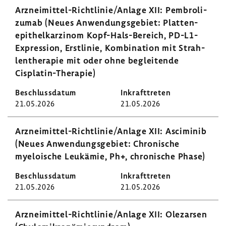
Arzneimittel-​Richtlinie/Anlage XII: Pembro­li­
zumab (Neues Anwen­dungs­ge­biet: Plat­ten­
epi­thel­kar­zinom Kopf-​Hals-Bereich, PD-​L1-
Expression, Erst­linie, Kombi­na­tion mit Strah­
len­the­rapie mit oder ohne beglei­tende
Cisplatin-​Therapie)
21.05.2026
21.05.2026
Arzneimittel-​Richtlinie/Anlage XII: Asci­minib
(Neues Anwen­dungs­ge­biet: Chro­ni­sche
myeloi­sche Leuk­ämie, Ph+, chro­ni­sche Phase)
21.05.2026
21.05.2026
Arzneimittel-​Richtlinie/Anlage XII: Olezarsen