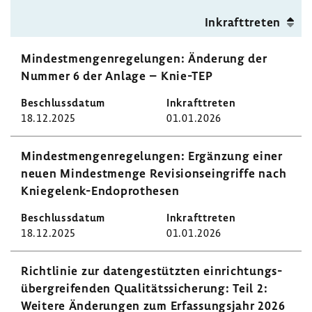
Inkraft­treten
Mindest­men­gen­re­ge­lungen: Ände­rung der
Nummer 6 der Anlage – Knie-​TEP
18.12.2025
01.01.2026
Mindest­men­gen­re­ge­lungen: Ergän­zung einer
neuen Mindest­menge Revi­si­ons­ein­griffe nach
Kniegelenk-​Endoprothesen
18.12.2025
01.01.2026
Richt­linie zur daten­ge­stützten einrich­tungs­
über­grei­fenden Quali­täts­si­che­rung: Teil 2:
Weitere Ände­rungen zum Erfas­sungs­jahr 2026