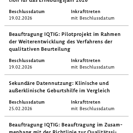
19.02.2026
mit Beschluss­datum
Beauf­tra­gung IQTIG: Pilot­pro­jekt im Rahmen
der Weiter­ent­wick­lung des Verfah­rens der
quali­ta­tiven Beur­tei­lung
19.02.2026
mit Beschluss­datum
Sekun­däre Daten­nut­zung: Klini­sche und
außer­kli­ni­sche Geburts­hilfe im Vergleich
25.02.2026
mit Beschluss­datum
Beauf­tra­gung IQTIG: Beauf­tra­gung im Zusam­
men­hang mit der Richt­linie zur Quali­täts­si­