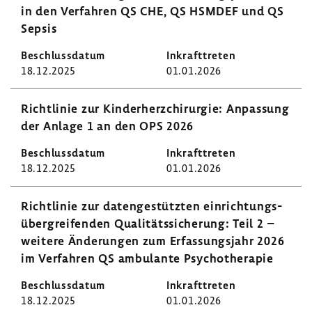
in den Verfahren QS CHE, QS HSMDEF und QS
Sepsis
18.12.2025
01.01.2026
Richt­linie zur Kinder­herz­chir­urgie: Anpas­sung
der Anlage 1 an den OPS 2026
18.12.2025
01.01.2026
Richt­linie zur daten­ge­stützten einrich­tungs­
über­grei­fenden Quali­täts­si­che­rung: Teil 2 –
weitere Ände­rungen zum Erfas­sungs­jahr 2026
im Verfahren QS ambu­lante Psycho­the­rapie
18.12.2025
01.01.2026