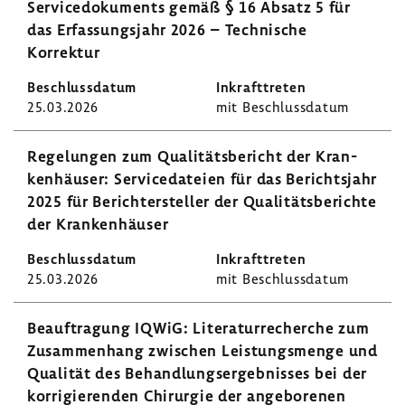
Servi­ce­do­ku­ments gemäß § 16 Absatz 5 für
das Erfas­sungs­jahr 2026 – Tech­ni­sche
Korrektur
25.03.2026
mit Beschluss­datum
Rege­lungen zum Quali­täts­be­richt der Kran­
ken­häuser: Servi­ce­da­teien für das Berichts­jahr
2025 für Berich­t­er­steller der Quali­täts­be­richte
der Kran­ken­häuser
25.03.2026
mit Beschluss­datum
Beauf­tra­gung IQWiG: Lite­ra­tur­re­cherche zum
Zusam­men­hang zwischen Leis­tungs­menge und
Qualität des Behand­lungs­er­geb­nisses bei der
korri­gie­renden Chir­urgie der ange­bo­renen