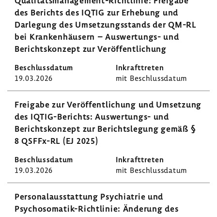
Qualitätsmanagement-​Richtlinie: Frei­gabe
des Berichts des IQTIG zur Erhe­bung und
Darle­gung des Umset­zungs­stands der QM-RL
bei Kran­ken­häu­sern – Auswertungs-​ und
Berichts­kon­zept zur Veröf­fent­li­chung
19.03.2026
mit Beschluss­datum
Frei­gabe zur Veröf­fent­li­chung und Umset­zung
des IQTIG-​Berichts: Auswertungs-​ und
Berichts­kon­zept zur Berichts­le­gung gemäß §
8 QSFFx-​RL (EJ 2025)
19.03.2026
mit Beschluss­datum
Perso­nal­aus­stat­tung Psych­ia­trie und
Psychosomatik-​Richtlinie: Ände­rung des