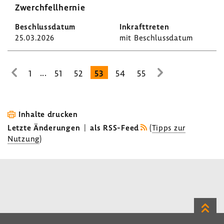
Zwerch­fell­hernie
25.03.2026
mit Beschluss­datum
...
1
51
52
53
54
55
zur
zur
vorhe­
nächsten
rigen
Seite
Seite
Inhalte drucken
Letzte Änderungen
|
als RSS-Feed
(
Tipps zur
Nutzung
)
Zum
Seite