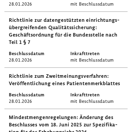
28.01.2026
mit Beschluss­datum
Richt­linie zur daten­ge­stützten einrich­tungs­
über­grei­fenden Quali­täts­si­che­rung:
Geschäfts­ord­nung für die Bundes­stelle nach
Teil 1 § 7
28.01.2026
mit Beschluss­datum
Richt­linie zum Zweit­mei­nungs­ver­fahren:
Veröf­fent­li­chung eines Pati­en­ten­merk­blattes
28.01.2026
mit Beschluss­datum
Mindest­men­gen­re­ge­lungen: Ände­rung des
Beschlusses vom 18. Juni 2025 zur Spezi­fi­ka­
tion für das Erhe­bungs­jahr 2026