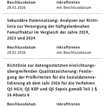
28.01.2026
mit Beschluss­datum
Sekun­däre Daten­nut­zung: Analysen zur Richt­
linie zur Versor­gung der hüft­ge­lenk­nahen
Femur­fraktur im Vergleich der Jahre 2019,
2023 und 2024
28.01.2026
mit Beschluss­datum
Richt­linie zur daten­ge­stützten einrich­tungs­
über­grei­fenden Quali­täts­si­che­rung: Fest­le­
gung der Prüf­kri­te­rien für die Sozi­al­da­ten­va­
li­die­rung ab dem Jahr 2026 für die Verfahren
QS HGV, QS KEP und QS Sepsis gemäß Teil 1 §
16 Absatz 6