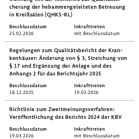
che­rung der hebam­men­ge­lei­teten Betreuung
in Kreiß­sälen (QHKS-RL)
25.02.2026
mit Beschluss­datum
Rege­lungen zum Quali­täts­be­richt der Kran­
ken­häuser: Ände­rung von § 3, Strei­chung von
§ 17 und Ergän­zung der Anlage und des
Anhangs 2 für das Berichts­jahr 2025
18.12.2025
19.03.2026
Richt­linie zum Zweit­mei­nungs­ver­fahren:
Veröf­fent­li­chung des Berichts 2024 der KBV
19.03.2026
mit Beschluss­datum