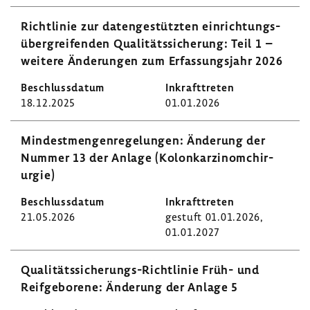
Richt­linie zur daten­ge­stützten einrich­tungs­
über­grei­fenden Quali­täts­si­che­rung: Teil 1 –
weitere Ände­rungen zum Erfas­sungs­jahr 2026
18.12.2025
01.01.2026
Mindest­men­gen­re­ge­lungen: Ände­rung der
Nummer 13 der Anlage (Kolon­kar­zi­nom­chir­
urgie)
21.05.2026
gestuft 01.01.2026,
01.01.2027
Qualitätssicherungs-​Richtlinie Früh- und
Reif­ge­bo­rene: Ände­rung der Anlage 5