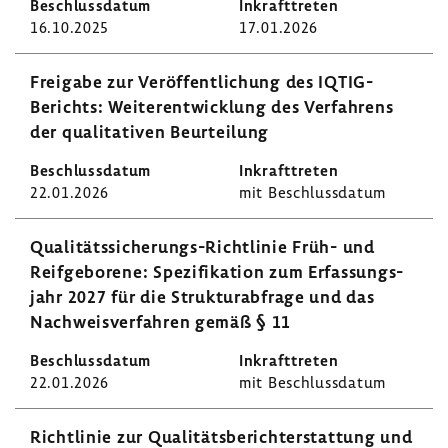
16.10.2025
17.01.2026
Frei­gabe zur Veröf­fent­li­chung des IQTIG-​
Berichts: Weiter­ent­wick­lung des Verfah­rens
der quali­ta­tiven Beur­tei­lung
22.01.2026
mit Beschluss­datum
Qualitätssicherungs-​Richtlinie Früh- und
Reif­ge­bo­rene: Spezi­fi­ka­tion zum Erfas­sungs­
jahr 2027 für die Struk­tur­ab­frage und das
Nach­weis­ver­fahren gemäß § 11
22.01.2026
mit Beschluss­datum
Richt­linie zur Quali­täts­be­richt­erstat­tung und