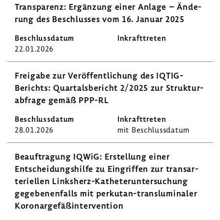
Trans­pa­renz: Ergän­zung einer Anlage – Ände­
rung des Beschlusses vom 16. Januar 2025
22.01.2026
Frei­gabe zur Veröf­fent­li­chung des IQTIG-​
Berichts: Quar­tals­be­richt 2/2025 zur Struk­tur­
ab­frage gemäß PPP-RL
28.01.2026
mit Beschluss­datum
Beauf­tra­gung IQWiG: Erstel­lung einer
Entschei­dungs­hilfe zu Eingriffen zur trans­ar­
te­ri­ellen Linksherz-​Katheteruntersuchung
gege­be­nen­falls mit perkutan-​transluminaler
Koro­nar­ge­fäß­in­ter­ven­tion