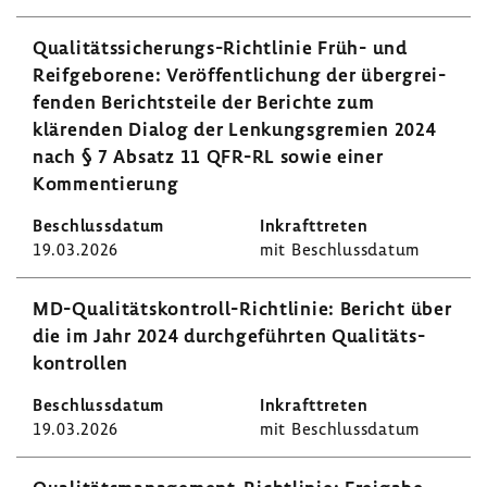
Qualitätssicherungs-​Richtlinie Früh- und
Reif­ge­bo­rene: Veröf­fent­li­chung der über­grei­
fenden Berichts­teile der Berichte zum
klärenden Dialog der Lenkungs­gre­mien 2024
nach § 7 Absatz 11 QFR-RL sowie einer
Kommen­tie­rung
19.03.2026
mit Beschluss­datum
MD-​Qualitätskontroll-Richtlinie: Bericht über
die im Jahr 2024 durch­ge­führten Quali­täts­
kon­trollen
19.03.2026
mit Beschluss­datum