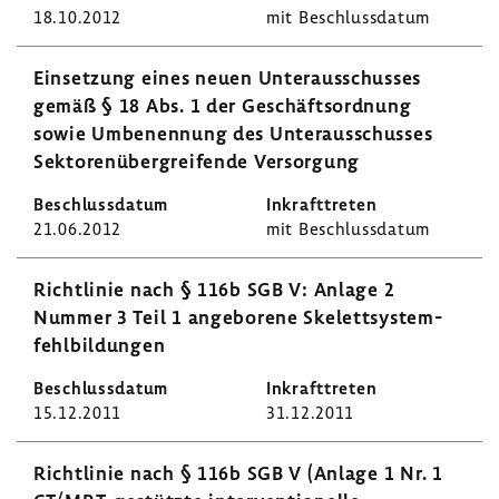
18.10.2012
mit Beschluss­datum
Einset­zung eines neuen Unter­aus­schusses
gemäß § 18 Abs. 1 der Geschäfts­ord­nung
sowie Umbe­nen­nung des Unter­aus­schusses
Sekto­ren­über­grei­fende Versor­gung
21.06.2012
mit Beschluss­datum
Richt­linie nach § 116b SGB V: Anlage 2
Nummer 3 Teil 1 ange­bo­rene Skelett­sys­tem­
fehl­bil­dungen
15.12.2011
31.12.2011
Richt­linie nach § 116b SGB V (Anlage 1 Nr. 1