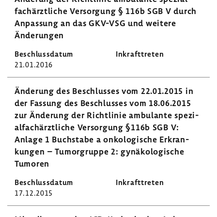
fach­ärzt­liche Versor­gung § 116b SGB V durch
Anpas­sung an das GKV-VSG und weitere
Ände­rungen
21.01.2016
Ände­rung des Beschlusses vom 22.01.2015 in
der Fassung des Beschlusses vom 18.06.2015
zur Ände­rung der Richt­linie ambu­lante spezi­
al­fach­ärzt­liche Versor­gung §116b SGB V:
Anlage 1 Buch­stabe a onko­lo­gi­sche Erkran­
kungen – Tumor­gruppe 2: gynä­ko­lo­gi­sche
Tumoren
17.12.2015