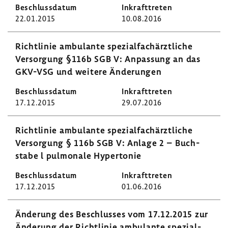
22.01.2015
10.08.2016
Richt­linie ambu­lante spezi­al­fach­ärzt­liche
Versor­gung §116b SGB V: Anpas­sung an das
GKV-VSG und weitere Ände­rungen
17.12.2015
29.07.2016
Richt­linie ambu­lante spezi­al­fach­ärzt­liche
Versor­gung § 116b SGB V: Anlage 2 – Buch­
stabe l pulmo­nale Hyper­tonie
17.12.2015
01.06.2016
Ände­rung des Beschlusses vom 17.12.2015 zur
Ände­rung der Richt­linie ambu­lante spezi­al­