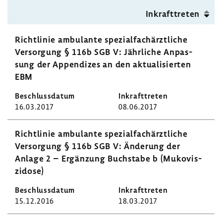
Inkraft­treten
Richt­linie ambu­lante spezi­al­fach­ärzt­liche
Versor­gung § 116b SGB V: Jähr­liche Anpas­
sung der Appen­dizes an den aktua­li­sierten
EBM
16.03.2017
08.06.2017
Richt­linie ambu­lante spezi­al­fach­ärzt­liche
Versor­gung § 116b SGB V: Ände­rung der
Anlage 2 – Ergän­zung Buch­stabe b (Muko­vis­
zi­dose)
15.12.2016
18.03.2017