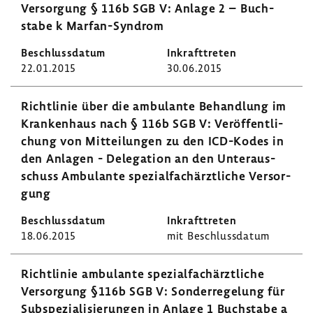
Versor­gung § 116b SGB V: Anlage 2 – Buch­
stabe k Marfan-​Syndrom
22.01.2015
30.06.2015
Richt­linie über die ambu­lante Behand­lung im
Kran­ken­haus nach § 116b SGB V: Veröf­fent­li­
chung von Mittei­lungen zu den ICD-​Kodes in
den Anlagen - Dele­ga­tion an den Unter­aus­
schuss Ambu­lante spezi­al­fach­ärzt­liche Versor­
gung
18.06.2015
mit Beschluss­datum
Richt­linie ambu­lante spezi­al­fach­ärzt­liche
Versor­gung §116b SGB V: Sonder­re­ge­lung für
Subspe­zia­li­sie­rungen in Anlage 1 Buch­stabe a