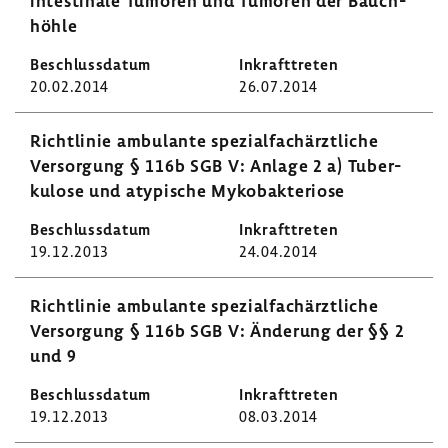
in­testi­nale Tumoren und Tumoren der Bauch­
höhle
20.02.2014
26.07.2014
Richt­linie ambu­lante spezi­al­fach­ärzt­liche
Versor­gung § 116b SGB V: Anlage 2 a) Tuber­
ku­lose und atypi­sche Myko­bak­te­riose
19.12.2013
24.04.2014
Richt­linie ambu­lante spezi­al­fach­ärzt­liche
Versor­gung § 116b SGB V: Ände­rung der §§ 2
und 9
19.12.2013
08.03.2014