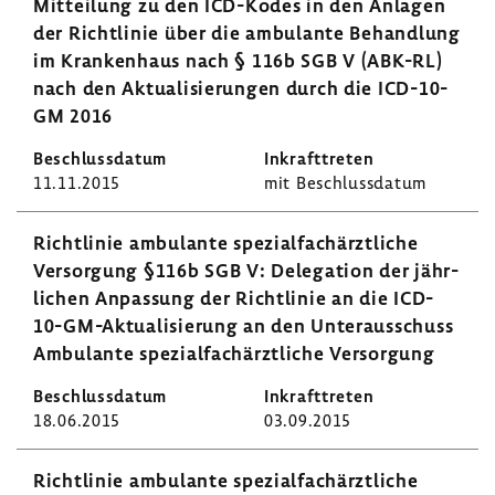
Mittei­lung zu den ICD-​Kodes in den Anlagen
der Richt­linie über die ambu­lante Behand­lung
im Kran­ken­haus nach § 116b SGB V (ABK-RL)
nach den Aktua­li­sie­rungen durch die ICD-​10-
GM 2016
11.11.2015
mit Beschluss­datum
Richt­linie ambu­lante spezi­al­fach­ärzt­liche
Versor­gung §116b SGB V: Dele­ga­tion der jähr­
li­chen Anpas­sung der Richt­linie an die ICD-​
10-GM-Aktualisierung an den Unter­aus­schuss
Ambu­lante spezi­al­fach­ärzt­liche Versor­gung
18.06.2015
03.09.2015
Richt­linie ambu­lante spezi­al­fach­ärzt­liche