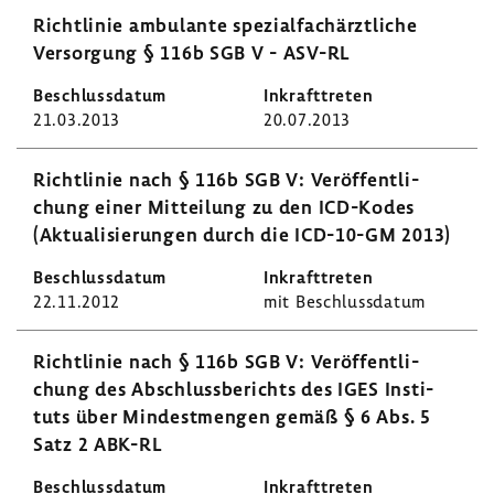
Richt­linie ambu­lante spezi­al­fach­ärzt­liche
Versor­gung § 116b SGB V - ASV-RL
21.03.2013
20.07.2013
Richt­linie nach § 116b SGB V: Veröf­fent­li­
chung einer Mittei­lung zu den ICD-​Kodes
(Aktua­li­sie­rungen durch die ICD-​10-GM 2013)
22.11.2012
mit Beschluss­datum
Richt­linie nach § 116b SGB V: Veröf­fent­li­
chung des Abschluss­be­richts des IGES Insti­
tuts über Mindest­mengen gemäß § 6 Abs. 5
Satz 2 ABK-RL