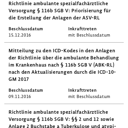
Richt­linie ambu­lante spezi­al­fach­ärzt­liche
Versor­gung § 116b SGB V: Prio­ri­sie­rung für
die Erstel­lung der Anlagen der ASV-RL
15.12.2016
mit Beschluss­datum
Mittei­lung zu den ICD-​Kodes in den Anlagen
der Richt­linie über die ambu­lante Behand­lung
im Kran­ken­haus nach § 116b SGB V (ABK-RL)
nach den Aktua­li­sie­rungen durch die ICD-​10-
GM 2017
09.11.2016
mit Beschluss­datum
Richt­linie ambu­lante spezi­al­fach­ärzt­liche
Versor­gung § 116b SGB V: §§ 2 und 12 sowie
Anlage 2 Buch­stabe a Tuber­ku­lose und atypi­