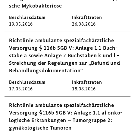
sche Myko­bak­te­riose
19.05.2016
26.08.2016
Richt­linie ambu­lante spezi­al­fach­ärzt­liche
Versor­gung § 116b SGB V: Anlage 1.1 Buch­
stabe a sowie Anlage 2 Buch­staben k und l -
Strei­chung der Rege­lungen zur „Befund und
Behand­lungs­do­ku­men­ta­tion“
17.03.2016
18.08.2016
Richt­linie ambu­lante spezi­al­fach­ärzt­liche
Versor­gung §116b SGB V: Anlage 1.1 a) onko­
lo­gi­sche Erkran­kungen – Tumor­gruppe 2:
gynä­ko­lo­gi­sche Tumoren