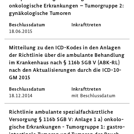
onko­lo­gi­sche Erkran­kungen – Tumor­gruppe 2:
gynä­ko­lo­gi­sche Tumoren
18.06.2015
Mittei­lung zu den ICD-​Kodes in den Anlagen
der Richt­linie über die ambu­lante Behand­lung
im Kran­ken­haus nach § 116b SGB V (ABK-RL)
nach den Aktua­li­sie­rungen durch die ICD-​10-
GM 2015
18.12.2014
mit Beschluss­datum
Richt­linie ambu­lante spezi­al­fach­ärzt­liche
Versor­gung § 116b SGB V: Anlage 1 a) onko­lo­
gi­sche Erkran­kungen - Tumor­gruppe 1: gastro­