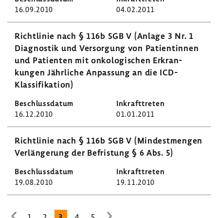
16.09.2010
04.02.2011
Richt­linie nach § 116b SGB V (Anlage 3 Nr. 1
Diagnostik und Versor­gung von Pati­en­tinnen
und Pati­enten mit onko­lo­gi­schen Erkran­
kungen Jähr­liche Anpas­sung an die ICD-​
Klassifikation)
16.12.2010
01.01.2011
Richt­linie nach § 116b SGB V (Mindest­mengen
Verlän­ge­rung der Befris­tung § 6 Abs. 5)
19.08.2010
19.11.2010
1
2
3
4
5