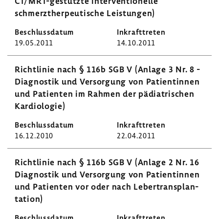
CT/MRT-​gestützte inter­ven­tio­nelle
schmerzther­peu­ti­sche Leis­tungen)
19.05.2011
14.10.2011
Richt­linie nach § 116b SGB V (Anlage 3 Nr. 8 -
Diagnostik und Versor­gung von Pati­en­tinnen
und Pati­enten im Rahmen der pädia­tri­schen
Kardio­logie)
16.12.2010
22.04.2011
Richt­linie nach § 116b SGB V (Anlage 2 Nr. 16
Diagnostik und Versor­gung von Pati­en­tinnen
und Pati­enten vor oder nach Leber­trans­plan­
ta­tion)