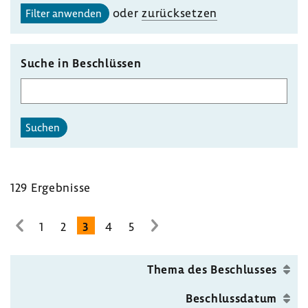
oder
zurück­setzen
Filter anwenden
Suche in Beschlüssen
Suchen
129 Ergeb­nisse
1
2
3
4
5
zur
zur
vorhe­
nächsten
rigen
Seite
Thema des Beschlusses
Seite
Beschluss­datum