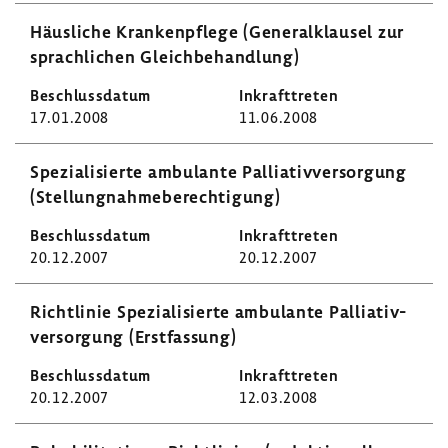
Häus­liche Kran­ken­pflege (Gene­ral­klausel zur
sprach­li­chen Gleich­be­hand­lung)
17.01.2008
11.06.2008
Spezia­li­sierte ambu­lante Pallia­tiv­ver­sor­gung
(Stel­lung­nah­me­be­rech­ti­gung)
20.12.2007
20.12.2007
Richt­linie Spezia­li­sierte ambu­lante Pallia­tiv­
ver­sor­gung (Erst­fas­sung)
20.12.2007
12.03.2008