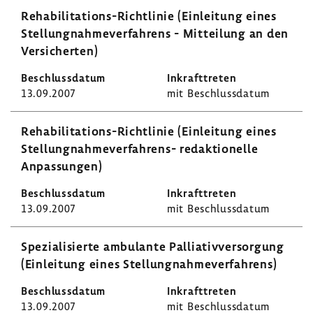
Rehabilitations-​Richtlinie (Einlei­tung eines
Stel­lung­nah­me­ver­fah­rens - Mittei­lung an den
Versi­cherten)
13.09.2007
mit Beschluss­datum
Rehabilitations-​Richtlinie (Einlei­tung eines
Stellungnahmeverfahrens-​ redak­tio­nelle
Anpas­sungen)
13.09.2007
mit Beschluss­datum
Spezia­li­sierte ambu­lante Pallia­tiv­ver­sor­gung
(Einlei­tung eines Stel­lung­nah­me­ver­fah­rens)
13.09.2007
mit Beschluss­datum