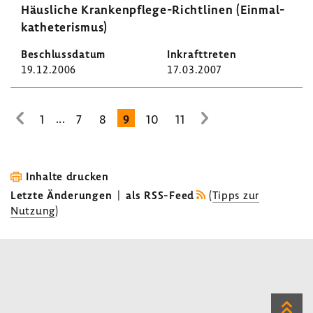
Häus­liche Krankenpflege-​Richtlinen (Einmal­
ka­the­te­rismus)
19.12.2006
17.03.2007
...
1
7
8
9
10
11
zur
zur
vorhe­
nächsten
rigen
Seite
Seite
Inhalte drucken
Letzte Änderungen
|
als RSS-Feed
(
Tipps zur
Nutzung
)
Zum