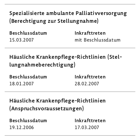
Spezia­li­sierte ambu­lante Pallia­tiv­ver­sor­gung
(Berech­ti­gung zur Stel­lung­nahme)
15.03.2007
mit Beschluss­datum
Häus­liche Krankenpflege-​Richtlinien (Stel­
lung­nah­me­be­rech­ti­gung)
18.01.2007
28.02.2007
Häus­liche Krankenpflege-​Richtlinien
(Anspruchs­vor­aus­set­zungen)
19.12.2006
17.03.2007