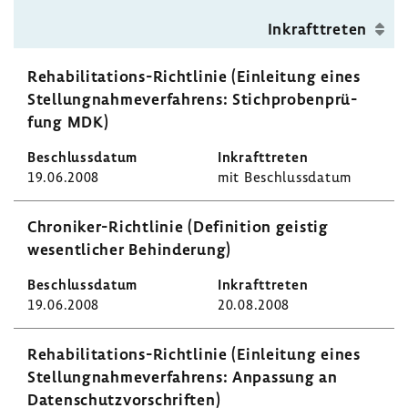
Inkraft­treten
Rehabilitations-​Richtlinie (Einlei­tung eines
Stel­lung­nah­me­ver­fah­rens: Stich­pro­ben­prü­
fung MDK)
19.06.2008
mit Beschluss­datum
Chroniker-​Richtlinie (Defi­ni­tion geistig
wesent­li­cher Behin­de­rung)
19.06.2008
20.08.2008
Rehabilitations-​Richtlinie (Einlei­tung eines
Stel­lung­nah­me­ver­fah­rens: Anpas­sung an
Daten­schutz­vor­schriften)