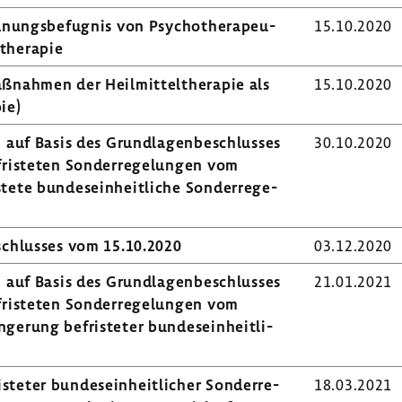
­nungs­be­fugnis von Psycho­the­ra­peu­
15.10.2020
the­rapie
aßnahmen der Heil­mit­tel­the­rapie als
15.10.2020
pie)
n auf Basis des Grund­la­gen­be­schlusses
30.10.2020
ris­teten Sonder­re­ge­lungen vom
ete bundes­ein­heit­liche Sonder­re­ge­
eschlusses vom 15.10.2020
03.12.2020
n auf Basis des Grund­la­gen­be­schlusses
21.01.2021
ris­teten Sonder­re­ge­lungen vom
e­rung befris­teter bundes­ein­heit­li­
teter bundes­ein­heit­li­cher Sonder­re­
18.03.2021