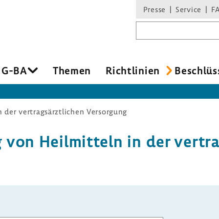
Presse
Service
F
Suchbegriff
 G-BA
Themen
Richt­li­nien
Beschlüs
 der vertragsärztlichen Versorgung
on Heil­mit­teln in der vertrag