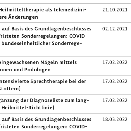
mit­tel­the­rapie als tele­me­di­zi­ni­
21.10.2021
tere Ände­rungen
n auf Basis des Grund­la­gen­be­schlusses
02.12.2021
ris­teten Sonder­re­ge­lungen: COVID-​
bundes­ein­heit­li­cher Sonder­re­ge­
 einge­wach­senen Nägeln mittels
17.02.2022
­ginnen und Podo­logen
Inten­si­vierte Sprech­the­rapie bei der
17.02.2022
tot­tern)
rgän­zung der Diagno­se­liste zum lang­
17.02.2022
r Heilmittel-​Richtlinie)
n auf Basis des Grund­la­gen­be­schlusses
18.03.2022
ris­teten Sonder­re­ge­lungen: COVID-​