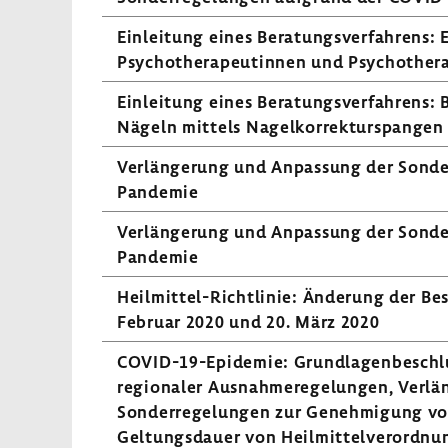
Einlei­tung eines Bera­tungs­ver­fah­rens:
Psycho­the­ra­peu­tinnen und Psycho­the­ra
Einlei­tung eines Bera­tungs­ver­fah­rens
Nägeln mittels Nagel­kor­rek­tur­spange
Verlän­ge­rung und Anpas­sung der Sonde
Pandemie
Verlän­ge­rung und Anpas­sung der Sonde
Pandemie
Heilmittel-​Richtlinie: Ände­rung der B
Februar 2020 und 20. März 2020
COVID-​19-Epidemie: Grund­la­gen­be­schlu
regio­naler Ausnah­me­re­ge­lungen, Verl
Sonder­re­ge­lungen zur Geneh­mi­gung vo
Geltungs­dauer von Heil­mit­tel­ver­ord­n