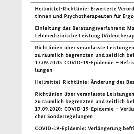
Heilmittel-​Richtlinie: Erwei­terte Verord
tinnen und Psycho­the­ra­peuten für Ergo­
Einlei­tung des Bera­tungs­ver­fah­rens: M
tele­me­di­zi­ni­sche Leis­tung (Video­the­ra
Richt­li­nien über veran­lasste Leis­tunge
zu räum­lich begrenzten und zeit­lich bef
17.09.2020: COVID-​19-Epidemie – Befris­t
lungen
Heilmittel-​Richtlinie: Ände­rung des B
Richt­li­nien über veran­lasste Leis­tunge
zu räum­lich begrenzten und zeit­lich bef
17.09.2020: COVID-​19-Epidemie – Verlän­g
cher Sonder­re­ge­lungen
COVID-​19-Epidemie: Verlän­ge­rung befris­