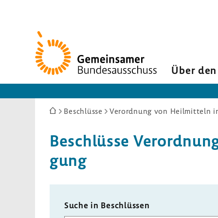
Zur
Startseite
Über den
Sie
Beschlüsse
Verordnung von Heilmitteln in
sind
hier:
Beschlüsse Verord­nung v
gung
Suche in Beschlüssen