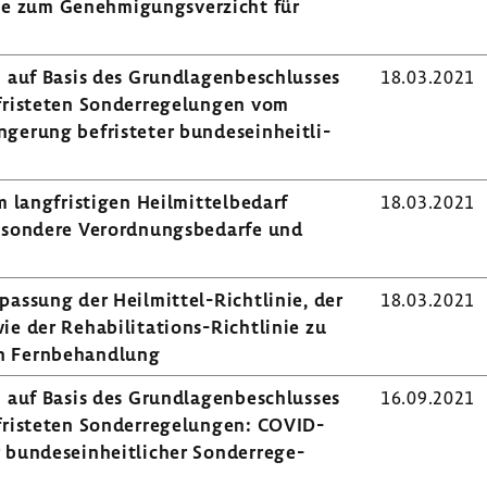
e zum Geneh­mi­gungs­ver­zicht für
n auf Basis des Grund­la­gen­be­schlusses
18.03.2021
ris­teten Sonder­re­ge­lungen vom
e­rung befris­teter bundes­ein­heit­li­
lang­fris­tigen Heil­mit­tel­be­darf
18.03.2021
Beson­dere Verord­nungs­be­darfe und
npas­sung der Heilmittel-​Richtlinie, der
18.03.2021
ie der Rehabilitations-​Richtlinie zu
 Fern­be­hand­lung
n auf Basis des Grund­la­gen­be­schlusses
16.09.2021
ris­teten Sonder­re­ge­lungen: COVID-​
bundes­ein­heit­li­cher Sonder­re­ge­