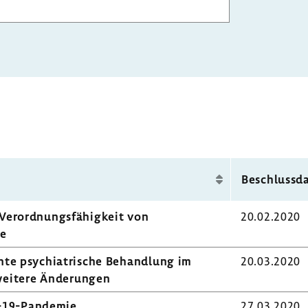
Beschluss­
Verord­nungs­fä­hig­keit von
20.02.2020
ie
ente psych­ia­tri­sche Behand­lung im
20.03.2020
weitere Ände­rungen
-​19-Pandemie
27.03.2020