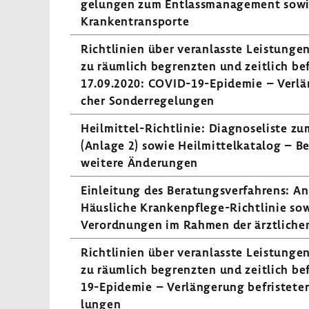
ge­lungen zum Entlass­ma­nage­ment sowi
Kran­ken­trans­porte
Richt­li­nien über veran­lasste Leis­tunge
zu räum­lich begrenzten und zeit­lich bef
17.09.2020: COVID-​19-Epidemie – Verlän­g
cher Sonder­re­ge­lungen
Heilmittel-​Richtlinie: Diagno­se­liste zum 
(Anlage 2) sowie Heil­mit­tel­ka­talog – 
weitere Ände­rungen
Einlei­tung des Bera­tungs­ver­fah­rens: A
Häus­liche Krankenpflege-​Richtlinie sow
Verord­nungen im Rahmen der ärzt­li­chen
Richt­li­nien über veran­lasste Leis­tunge
zu räum­lich begrenzten und zeit­lich bef
19-Epidemie – Verlän­ge­rung befris­teter 
lungen