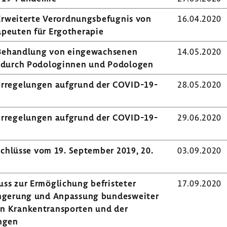
 Erwei­terte Verord­nungs­be­fugnis von
16.04.2020
­peuten für Ergo­the­rapie
: Behand­lung von einge­wach­senen
14.05.2020
n durch Podo­lo­ginnen und Podo­logen
r­re­ge­lungen aufgrund der COVID-​19-
28.05.2020
r­re­ge­lungen aufgrund der COVID-​19-
29.06.2020
eschlüsse vom 19. September 2019, 20.
03.09.2020
ss zur Ermög­li­chung befris­teter
17.09.2020
än­ge­rung und Anpas­sung bundes­weiter
n Kran­ken­trans­porten und der
ungen