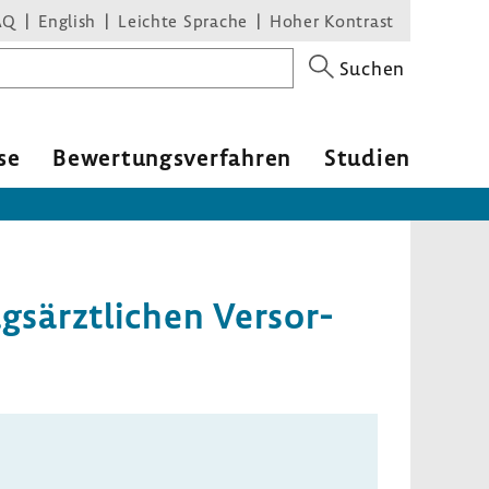
AQ
English
Leichte Sprache
Hoher Kontrast
Suchen
se
Bewer­tungs­ver­fahren
Studien
s­ärzt­li­chen Versor­