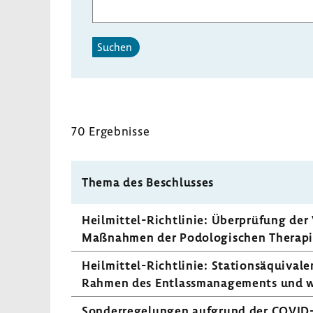
Suchen
70 Ergeb­nisse
Thema des Beschlusses
Heilmittel-​Richtlinie: Über­prü­fung der 
Maßnahmen der Podo­lo­gi­schen Therap
Heilmittel-​Richtlinie: Stati­ons­äqui­va­l
Rahmen des Entlass­ma­nage­ments und 
Sonder­re­ge­lungen aufgrund der COVID