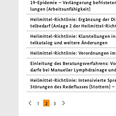
19-Epidemie – Verlän­ge­rung befris­teter 
lungen (Arbeits­un­fä­hig­keit)
Heilmittel-​Richtlinie: Ergän­zung der Dia
tel­be­darf (Anlage 2 der Heilmittel-​Rich
Heilmittel-​Richtlinie: Klar­stel­lungen i
tel­ka­talog und weitere Ände­rungen
Heilmittel-​Richtlinie: Verord­nungen i
Einlei­tung des Bera­tungs­ver­fah­rens: Vo
darfe bei Manu­eller Lymph­drai­nage und
Heilmittel-​Richtlinie: Inten­si­vierte Spr
Störungen des Rede­flusses (Stot­tern) 
1
2
3
zur
zur
vorhe­
nächsten