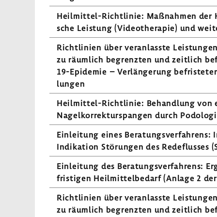
Heilmittel-​Richtlinie: Maßnahmen der Heil­
sche Leis­tung (Video­the­rapie) und wei
Richt­li­nien über veran­lasste Leis­tunge
zu räum­lich begrenzten und zeit­lich bef
19-Epidemie – Verlän­ge­rung befris­teter 
lungen
Heilmittel-​Richtlinie: Behand­lung von
Nagel­kor­rek­tur­spangen durch Podo­lo
Einlei­tung eines Bera­tungs­ver­fah­rens: 
Indi­ka­tion Störungen des Rede­flusses (S
Einlei­tung des Bera­tungs­ver­fah­rens: E
fris­tigen Heil­mit­tel­be­darf (Anlage 2 de
Richt­li­nien über veran­lasste Leis­tunge
zu räum­lich begrenzten und zeit­lich bef