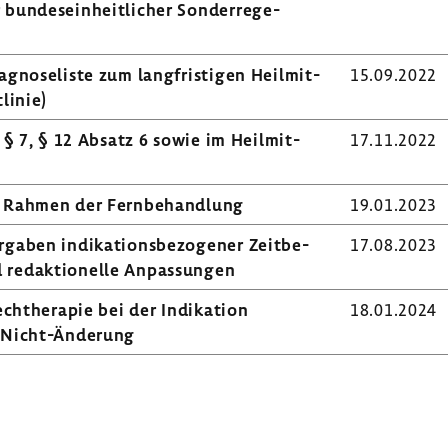
bundes­ein­heit­li­cher Sonder­re­ge­
gno­se­liste zum lang­fris­tigen Heil­mit­
15.09.2022
tlinie)
n § 7, § 12 Absatz 6 sowie im Heil­mit­
17.11.2022
m Rahmen der Fern­be­hand­lung
19.01.2023
rgaben indi­ka­ti­ons­be­zo­gener Zeit­be­
17.08.2023
 redak­tio­nelle Anpas­sungen
ech­the­rapie bei der Indi­ka­tion
18.01.2024
– Nicht-​Änderung