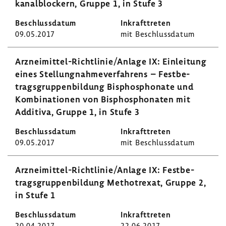
ka­nal­blo­ckern, Gruppe 1, in Stufe 3
09.05.2017
mit Beschluss­datum
Arzneimittel-​Richtlinie/Anlage IX: Einlei­tung
eines Stel­lung­nah­me­ver­fah­rens – Fest­be­
trags­grup­pen­bil­dung Bisphos­pho­nate und
Kombi­na­tionen von Bisphos­pho­naten mit
Addi­tiva, Gruppe 1, in Stufe 3
09.05.2017
mit Beschluss­datum
Arzneimittel-​Richtlinie/Anlage IX: Fest­be­
trags­grup­pen­bil­dung Metho­trexat, Gruppe 2,
in Stufe 1
20.04.2017
22.06.2017