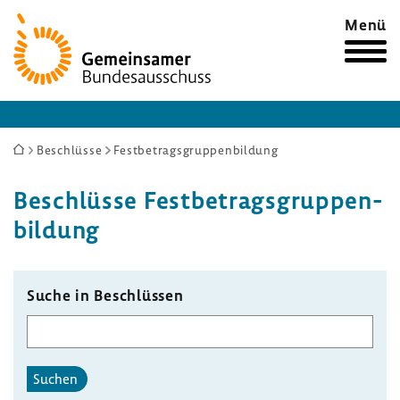
Zur
Menü
Startseite
Sie
Beschlüsse
Festbetragsgruppenbildung
sind
Beschlüsse Fest­be­trags­grup­pen­
hier:
bil­dung
Suche in Beschlüssen
Suchen