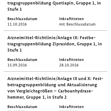
trags­grup­pen­bil­dung Quetiapin, Gruppe 1, in
Stufe 1
11.10.2016
mit Beschluss­datum
Arzneimittel-​Richtlinie/Anlage IX: Fest­be­
trags­grup­pen­bil­dung Zipra­sidon, Gruppe 1, in
Stufe 1
15.09.2016
28.10.2016
Arzneimittel-​Richtlinie/Anlage IX und X: Fest­
be­trags­grup­pen­bil­dung und Aktua­li­sie­rung
von Vergleichs­größen – Carboan­hy­dra­se­
hemmer, Gruppe 1, in Stufe 2