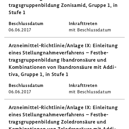
trags­grup­pen­bil­dung Zoni­samid, Gruppe 1, in
Stufe 1
06.06.2017
mit Beschluss­datum
Arzneimittel-​Richtlinie/Anlage IX: Einlei­tung
eines Stel­lung­nah­me­ver­fah­rens – Fest­be­
trags­grup­pen­bil­dung Ibandron­säure und
Kombi­na­tionen von Ibandron­säure mit Addi­
tiva, Gruppe 1, in Stufe 1
06.06.2017
mit Beschluss­datum
Arzneimittel-​Richtlinie/Anlage IX: Einlei­tung
eines Stel­lung­nah­me­ver­fah­rens – Fest­be­
trags­grup­pen­bil­dung Zoledron­säure und
Kombi­na­tionen von Zoledron­säure mit Addi­