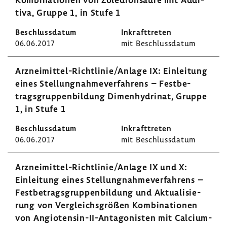
tiva, Gruppe 1, in Stufe 1
06.06.2017
mit Beschluss­datum
Arzneimittel-​Richtlinie/Anlage IX: Einlei­tung
eines Stel­lung­nah­me­ver­fah­rens – Fest­be­
trags­grup­pen­bil­dung Dimen­hy­drinat, Gruppe
1, in Stufe 1
06.06.2017
mit Beschluss­datum
Arzneimittel-​Richtlinie/Anlage IX und X:
Einlei­tung eines Stel­lung­nah­me­ver­fah­rens –
Fest­be­trags­grup­pen­bil­dung und Aktua­li­sie­
rung von Vergleichs­größen Kombi­na­tionen
von Angiotensin-​II-Antagonisten mit Calci­um­