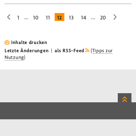
...
...
1
10
11
12
13
14
20
zur
zur
vorhe­
nächste
rigen
Seite
Seite
Inhalte drucken
Letzte Änderungen
|
als RSS-Feed
(
Tipps zur
Nutzung
)
Zum
Seite
LinkedIn
Instagram
Bluesky
Impressum
Datenschutz
Kontakt
Inhalt
Benutzerhinweise
Erklärung zur Barrierefreiheit