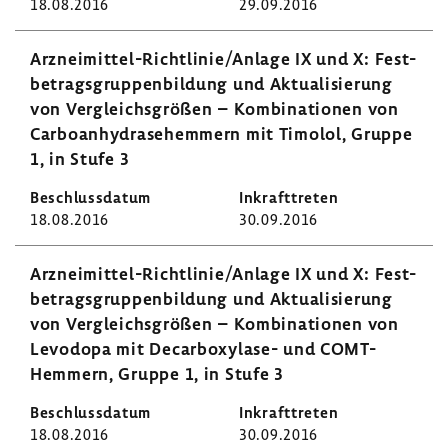
18.08.2016
29.09.2016
Arzneimittel-​Richtlinie/Anlage IX und X: Fest­
be­trags­grup­pen­bil­dung und Aktua­li­sie­rung
von Vergleichs­größen – Kombi­na­tionen von
Carboan­hy­dra­se­hem­mern mit Timolol, Gruppe
1, in Stufe 3
18.08.2016
30.09.2016
Arzneimittel-​Richtlinie/Anlage IX und X: Fest­
be­trags­grup­pen­bil­dung und Aktua­li­sie­rung
von Vergleichs­größen – Kombi­na­tionen von
Levodopa mit Decarboxylase-​ und COMT-​
Hemmern, Gruppe 1, in Stufe 3
18.08.2016
30.09.2016