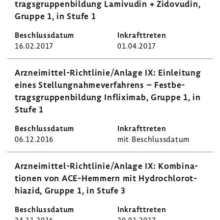
trags­grup­pen­bil­dung Lami­vudin + Zido­vudin,
Gruppe 1, in Stufe 1
16.02.2017
01.04.2017
Arzneimittel-​Richtlinie/Anlage IX: Einlei­tung
eines Stel­lung­nah­me­ver­fah­rens – Fest­be­
trags­grup­pen­bil­dung Infli­ximab, Gruppe 1, in
Stufe 1
06.12.2016
mit Beschluss­datum
Arzneimittel-​Richtlinie/Anlage IX: Kombi­na­
tionen von ACE-​Hemmern mit Hydro­ch­lo­ro­t­
hiazid, Gruppe 1, in Stufe 3