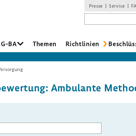
Presse
Service
F
Suchbegriff
 G-BA
Themen
Richt­li­nien
Beschlüs
Versorgung
e­wer­tung: Ambu­lante Metho­