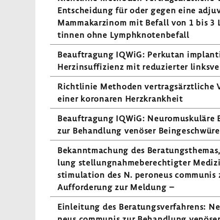
Entschei­dung für oder gegen eine adju­
Mamma­kar­zinom mit Befall von 1 bis 3 
tinnen ohne Lymph­kno­ten­be­fall
Beauf­tra­gung IQWiG: Perkutan implan­ti
Herz­in­suf­fi­zienz mit redu­zierter links­ve
Richt­linie Methoden vertrags­ärzt­liche
einer koro­naren Herz­krank­heit
Beauf­tra­gung IQWiG: Neuro­mus­ku­läre E
zur Behand­lung venöser Bein­ge­schwüre
Bekannt­ma­chung des Bera­tungs­themas,
lung stel­lung­nah­me­be­rech­tigter Medi­zi
sti­mu­la­tion des N. pero­neus communis
Auffor­de­rung zur Meldung –
Einlei­tung des Bera­tungs­ver­fah­rens: Neu
neus communis zur Behand­lung venöser