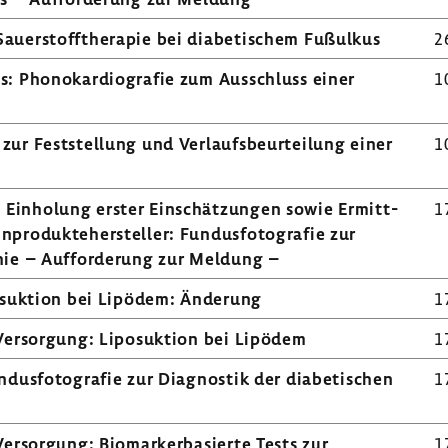
auer­stoff­the­rapie bei diabe­ti­schem Fußulkus
2
ens: Phono­kar­dio­grafie zum Ausschluss einer
1
zur Fest­stel­lung und Verlaufs­be­ur­tei­lung einer
1
 Einho­lung erster Einschät­zungen sowie Ermitt­
1
n­pro­dukte­her­steller: Fundus­fo­to­grafie zur
thie – Auffor­de­rung zur Meldung –
­suk­tion bei Lipödem: Ände­rung
1
Versor­gung: Lipo­suk­tion bei Lipödem
1
undus­fo­to­grafie zur Diagnostik der diabe­ti­schen
1
ersor­gung: Biomar­ker­ba­sierte Tests zur
1