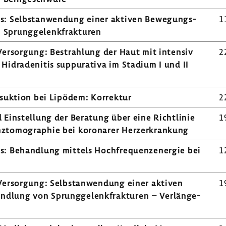
rens: Selbst­an­wen­dung einer aktiven Bewe­gungs­
1
prung­ge­lenk­frak­turen
 Versor­gung: Bestrah­lung der Haut mit intensiv
2
idra­de­nitis suppu­ra­tiva im Stadium I und II
­suk­tion bei Lipödem: Korrektur
2
d Einstel­lung der Bera­tung über eine Richt­linie
1
­to­mo­gra­phie bei koro­narer Herz­er­kran­kung
ens: Behand­lung mittels Hoch­fre­quenz­energie bei
1
Versor­gung: Selbst­an­wen­dung einer aktiven
1
­lung von Sprung­ge­lenk­frak­turen – Verlän­ge­