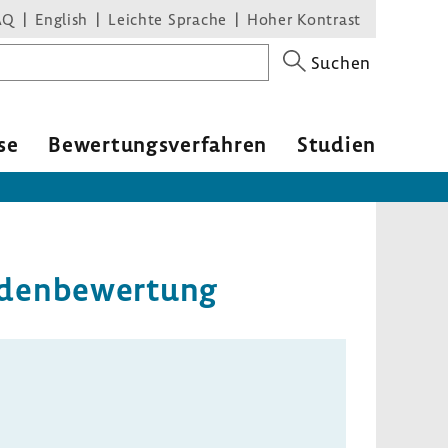
AQ
English
Leichte Sprache
Hoher Kontrast
Suchen
se
Bewer­tungs­ver­fahren
Studien
den­be­wer­tung