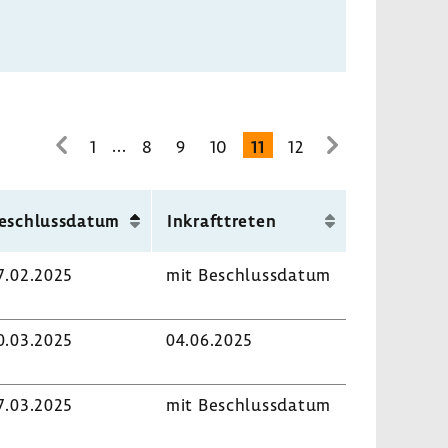
...
1
8
9
10
11
12
zur
zur
vorhe­
nächsten
rigen
Seite
eschluss­datum
Inkraft­treten
Seite
7.02.2025
mit Beschluss­datum
0.03.2025
04.06.2025
7.03.2025
mit Beschluss­datum