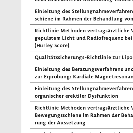
Einlei­tung des Stel­lung­nah­me­ver­fah­
schiene im Rahmen der Behand­lung von S
Richt­linie Methoden vertrags­ärzt­liche
gepulstem Licht und Radio­fre­quenz bei H
(Hurley Score)
Qualitätssicherungs-​Richtlinie zur Lipo
Einlei­tung des Bera­tungs­ver­fah­rens un
zur Erpro­bung: Kardiale Magnet­re­so­nanz
Einlei­tung des Stel­lung­nah­me­ver­fah­r
orga­ni­scher erek­tiler Dysfunk­tion
Richt­linie Methoden vertrags­ärzt­liche 
Bewe­gungs­schiene im Rahmen der Behand
rung der Ausset­zung