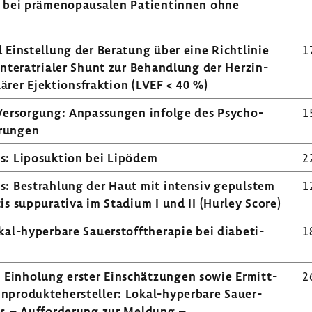
 bei prämeno­pau­salen Pati­en­tinnen ohne
d Einstel­lung der Bera­tung über eine Richt­linie
1
nte­ra­trialer Shunt zur Behand­lung der Herz­in­
­lärer Ejek­ti­ons­frak­tion (LVEF < 40 %)
 Versor­gung: Anpas­sungen infolge des Psycho­
1
­rungen
ens: Lipo­suk­tion bei Lipödem
2
rens: Bestrah­lung der Haut mit intensiv gepulstem
1
tis suppu­ra­tiva im Stadium I und II (Hurley Score)
kal-​hyperbare Sauer­stoff­the­rapie bei diabe­ti­
1
 Einho­lung erster Einschät­zungen sowie Ermitt­
2
in­pro­dukte­her­steller: Lokal-​hyperbare Sauer­
kus – Auffor­de­rung zur Meldung –