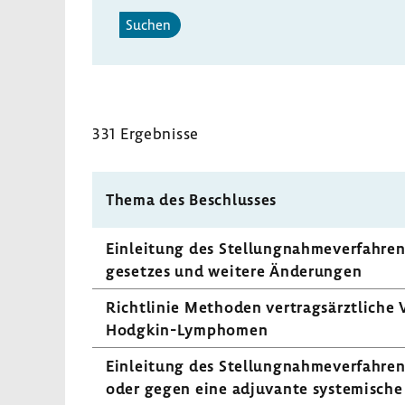
Suchen
331 Ergeb­nisse
Thema des Beschlusses
Einlei­tung des Stel­lung­nah­me­ver­fah­r
ge­setzes und weitere Ände­rungen
Richt­linie Methoden vertrags­ärzt­liche 
Hodgkin-Lymphomen
Einlei­tung des Stel­lung­nah­me­ver­fah­re
oder gegen eine adju­vante syste­mi­sc