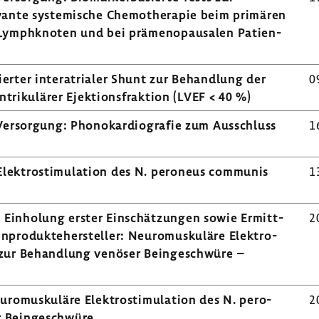
vante syste­mi­sche Chemo­the­rapie beim primären
Lymph­knoten und bei prämeno­pau­salen Pati­en­
erter inte­ra­trialer Shunt zur Behand­lung der
0
n­tri­ku­lärer Ejek­ti­ons­frak­tion (LVEF < 40 %)
 Versor­gung: Phono­kar­dio­grafie zum Ausschluss
1
lek­tro­sti­mu­la­tion des N. pero­neus communis
1
 Einho­lung erster Einschät­zungen sowie Ermitt­
2
n­pro­dukte­her­steller: Neuro­mus­ku­läre Elek­tro­
 zur Behand­lung venöser Bein­ge­schwüre –
ro­mus­ku­läre Elek­tro­sti­mu­la­tion des N. pero­
2
 Bein­ge­schwüre