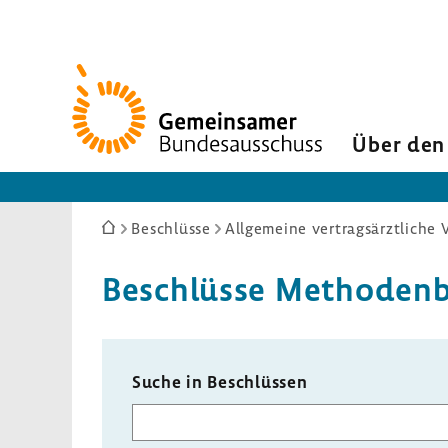
Zur
Startseite
Über den
Sie
Beschlüsse
Allgemeine vertragsärztliche 
sind
hier:
Beschlüsse Metho­den­b
Suche in Beschlüssen