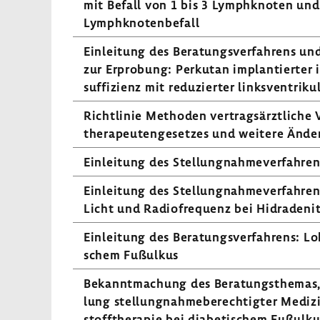
mit Befall von 1 bis 3 Lymph­knoten und
Lymph­kno­ten­be­fall
Einlei­tung des Bera­tungs­ver­fah­rens un
zur Erpro­bung: Perkutan implan­tierter i
suf­fi­zienz mit redu­zierter links­ven­tri­ku
Richt­linie Methoden vertrags­ärzt­liche
the­ra­peu­ten­ge­setzes und weitere Ände
Einlei­tung des Stel­lung­nah­me­ver­fah­r
Einlei­tung des Stel­lung­nah­me­ver­fah­
Licht und Radio­fre­quenz bei Hidra­de­ni
Einlei­tung des Bera­tungs­ver­fah­rens: Lo
schem Fußulkus
Bekannt­ma­chung des Bera­tungs­themas,
lung stel­lung­nah­me­be­rech­tigter Medi­z
stoff­the­rapie bei diabe­ti­schem Fußul