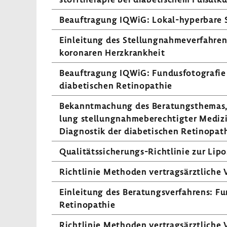
Beauf­tra­gung IQWiG: Lokal-​hyperbare S
Einlei­tung des Stel­lung­nah­me­ver­fah­r
koro­naren Herz­krank­heit
Beauf­tra­gung IQWiG: Fundus­fo­to­grafie 
diabe­ti­schen Reti­no­pa­thie
Bekannt­ma­chung des Bera­tungs­themas,
lung stel­lung­nah­me­be­rech­tigter Medi­zi
Diagnostik der diabe­ti­schen Reti­no­pa­
Qualitätssicherungs-​Richtlinie zur Lipo
Richt­linie Methoden vertrags­ärzt­liche 
Einlei­tung des Bera­tungs­ver­fah­rens: F
Reti­no­pa­thie
Richt­linie Methoden vertrags­ärzt­liche V