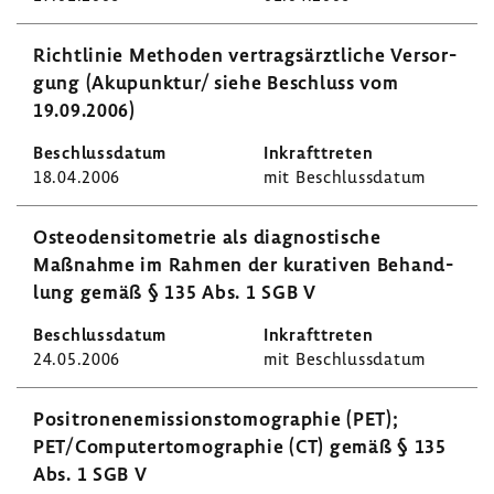
Richt­linie Methoden vertrags­ärzt­liche Versor­
gung (Akupunktur/ siehe Beschluss vom
19.09.2006)
18.04.2006
mit Beschluss­datum
Osteo­den­si­to­me­trie als diagnos­ti­sche
Maßnahme im Rahmen der kura­tiven Behand­
lung gemäß § 135 Abs. 1 SGB V
24.05.2006
mit Beschluss­datum
Posi­tro­nen­emis­si­ons­to­mo­gra­phie (PET);
PET/Compu­ter­to­mo­gra­phie (CT) gemäß § 135
Abs. 1 SGB V