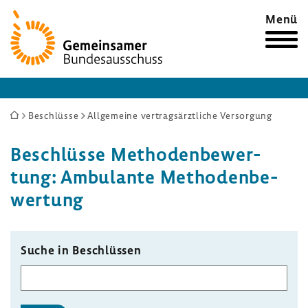
Zur
Menü
Startseite
Sie
Beschlüsse
Allgemeine vertragsärztliche Versorgung
sind
Beschlüsse Metho­den­be­wer­
hier:
tung: Ambu­lante Metho­den­be­
wer­tung
Suche in Beschlüssen