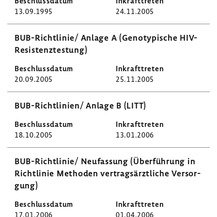
13.09.1995
24.11.2005
BUB-​Richtlinie/ Anlage A (Geno­ty­pi­sche HIV-​
Resistenztestung)
20.09.2005
25.11.2005
BUB-​Richtlinien/ Anlage B (LITT)
18.10.2005
13.01.2006
BUB-​Richtlinie/ Neufas­sung (Über­füh­rung in
Richt­linie Methoden vertrags­ärzt­liche Versor­
gung)
17.01.2006
01.04.2006