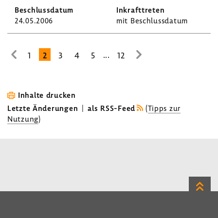
24.05.2006
mit Beschluss­datum
...
1
2
3
4
5
12
zur
zur
vorhe­
nächsten
rigen
Seite
Seite
Inhalte drucken
Letzte Änderungen
|
als RSS-Feed
(
Tipps zur
Nutzung
)
Zum
Seite
LinkedIn
Instagram
Bluesky