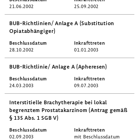
21.06.2002
25.09.2002
BUB-​Richtlinien/ Anlage A (Substi­tu­tion
Opiat­ab­hän­giger)
28.10.2002
01.01.2003
BUB-​Richtlinie/ Anlage A (Aphe­resen)
24.03.2003
09.07.2003
Inter­s­ti­ti­elle Brachy­the­rapie bei lokal
begrenztem Prostata­kar­zinom (Antrag gemäß
§ 135 Abs. 1 SGB V)
02.09.2003
mit Beschluss­datum