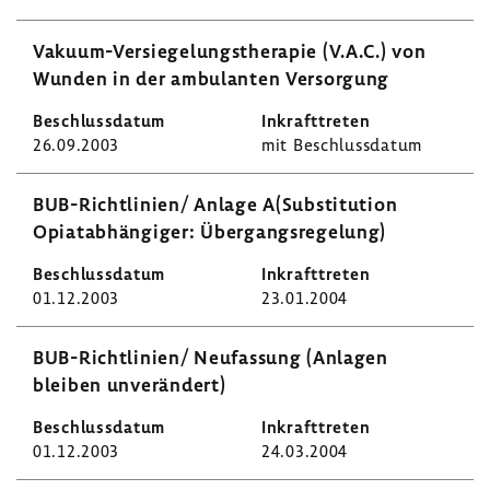
Vakuum-​Versiegelungstherapie (V.A.C.) von
Wunden in der ambu­lanten Versor­gung
26.09.2003
mit Beschluss­datum
BUB-​Richtlinien/ Anlage A(Substi­tu­tion
Opiat­ab­hän­giger: Über­gangs­re­ge­lung)
01.12.2003
23.01.2004
BUB-​Richtlinien/ Neufas­sung (Anlagen
bleiben unver­än­dert)
01.12.2003
24.03.2004