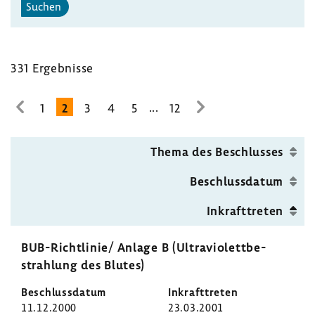
Suchen
331 Ergeb­nisse
...
1
2
3
4
5
12
zur
zur
vorhe­
nächsten
rigen
Seite
Thema des Beschlusses
Seite
Beschluss­datum
Inkraft­treten
BUB-​Richtlinie/ Anlage B (Ultra­vio­lett­be­
strah­lung des Blutes)
11.12.2000
23.03.2001