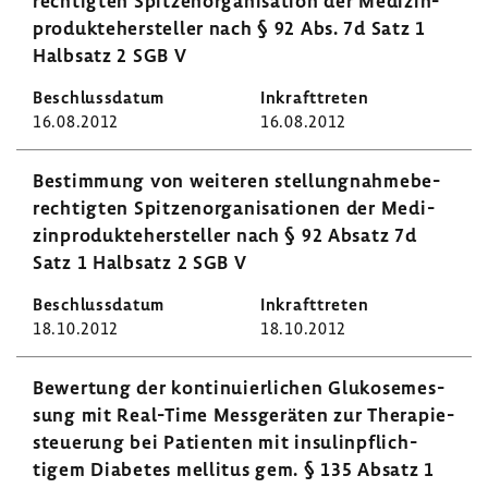
rech­tigten Spit­zen­or­ga­ni­sa­tion der Medi­zin­
pro­dukte­her­steller nach § 92 Abs. 7d Satz 1
Halb­satz 2 SGB V
16.08.2012
16.08.2012
Bestim­mung von weiteren stel­lung­nah­me­be­
rech­tigten Spit­zen­or­ga­ni­sa­tionen der Medi­
zin­pro­dukte­her­steller nach § 92 Absatz 7d
Satz 1 Halb­satz 2 SGB V
18.10.2012
18.10.2012
Bewer­tung der konti­nu­ier­li­chen Gluko­se­mes­
sung mit Real-​Time Mess­ge­räten zur Thera­pie­
steue­rung bei Pati­enten mit insu­lin­pflich­
tigem Diabetes mellitus gem. § 135 Absatz 1