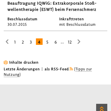
Beauf­tra­gung IQWiG: Extra­kor­po­rale Stoß­
wel­len­the­rapie (ESWT) beim Fersen­schmerz
30.07.2015
mit Beschluss­datum
...
1
2
3
4
5
6
12
zur
zur
vorhe­
nächsten
rigen
Seite
Seite
Inhalte drucken
Letzte Änderungen
|
als RSS-Feed
(
Tipps zur
Nutzung
)
Zum