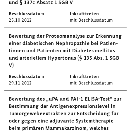
und § 137c Absatz 1 SGB V
25.10.2012
mit Beschluss­datum
Bewer­tung der Proteom­ana­lyse zur Erken­nung
einer diabe­ti­schen Neph­ro­pa­thie bei Pati­en­
tinnen und Pati­enten mit Diabetes mellitus
und arte­ri­ellem Hyper­tonus (§ 135 Abs. 1 SGB
V)
29.11.2012
mit Beschluss­datum
Bewer­tung des „uPA und PAI-1 ELISA-​Test“ zur
Bestim­mung der Anti­gen­ex­pres­si­ons­level in
Tumor­ge­we­be­ex­trakten zur Entschei­dung für
oder gegen eine adju­vante System­the­rapie
beim primären Mamma­kar­zinom, welches