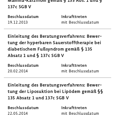
Mamma-​Karzinom gemäß § 135 Abs. 1 und §
137c SGB V
19.12.2013
mit Beschluss­datum
Einlei­tung des Bera­tungs­ver­fah­rens: Bewer­
tung der hyper­baren Sauer­stoff­the­rapie bei
diabe­ti­schem Fußsyn­drom gemäß § 135
Absatz 1 und § 137c SGB V
20.02.2014
mit Beschluss­datum
Einlei­tung des Bera­tungs­ver­fah­rens: Bewer­
tung der Lipo­suk­tion bei Lipödem gemäß §§
135 Absatz 1 und 137c SGB V
22.05.2014
mit Beschluss­datum