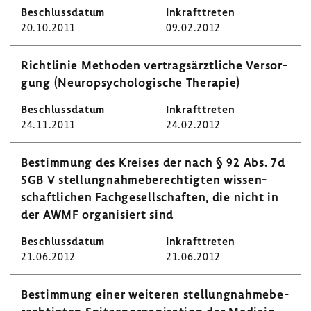
20.10.2011
09.02.2012
Richt­linie Methoden vertrags­ärzt­liche Versor­
gung (Neuro­psy­cho­lo­gi­sche Therapie)
24.11.2011
24.02.2012
Bestim­mung des Kreises der nach § 92 Abs. 7d
SGB V stel­lung­nah­me­be­rech­tigten wissen­
schaft­li­chen Fach­ge­sell­schaften, die nicht in
der AWMF orga­ni­siert sind
21.06.2012
21.06.2012
Bestim­mung einer weiteren stel­lung­nah­me­be­