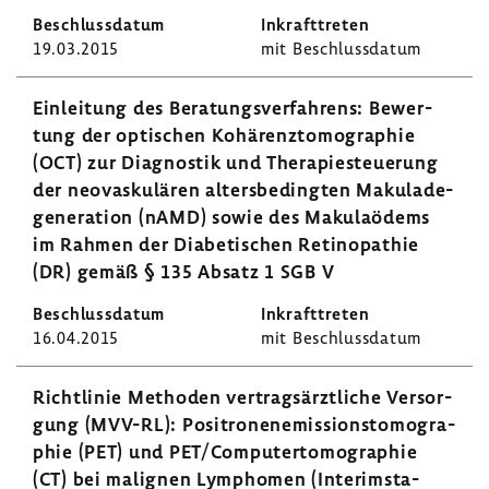
19.03.2015
mit Beschluss­datum
Einlei­tung des Bera­tungs­ver­fah­rens: Bewer­
tung der opti­schen Kohä­renz­to­mo­gra­phie
(OCT) zur Diagnostik und Thera­pie­steue­rung
der neovas­ku­lären alters­be­dingten Maku­la­de­
ge­ne­ra­tion (nAMD) sowie des Maku­laödems
im Rahmen der Diabe­ti­schen Reti­no­pa­thie
(DR) gemäß § 135 Absatz 1 SGB V
16.04.2015
mit Beschluss­datum
Richt­linie Methoden vertrags­ärzt­liche Versor­
gung (MVV-RL): Posi­tro­nen­emis­si­ons­to­mo­gra­
phie (PET) und PET/Compu­ter­to­mo­gra­phie
(CT) bei mali­gnen Lymphomen (Inte­rims­ta­