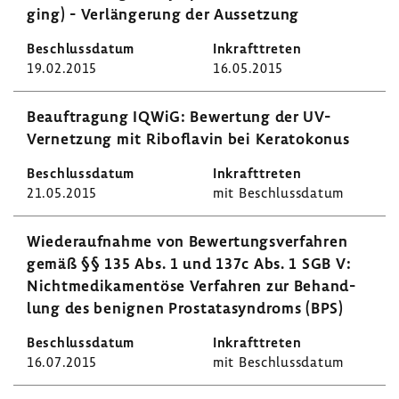
ging) - Verlän­ge­rung der Ausset­zung
19.02.2015
16.05.2015
Beauf­tra­gung IQWiG: Bewer­tung der UV-​
Vernetzung mit Ribo­flavin bei Kera­to­konus
21.05.2015
mit Beschluss­datum
Wieder­auf­nahme von Bewer­tungs­ver­fahren
gemäß §§ 135 Abs. 1 und 137c Abs. 1 SGB V:
Nicht­me­di­ka­men­töse Verfahren zur Behand­
lung des benignen Prosta­ta­syn­droms (BPS)
16.07.2015
mit Beschluss­datum