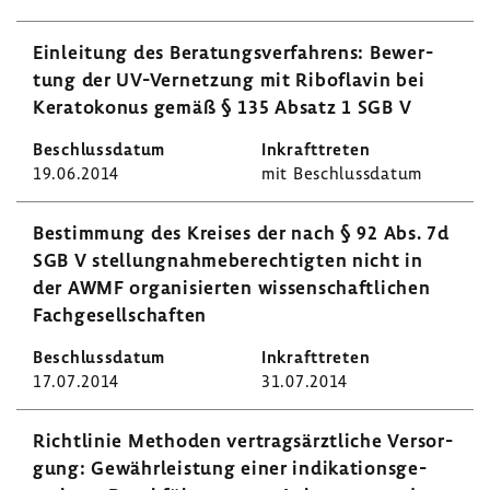
Einlei­tung des Bera­tungs­ver­fah­rens: Bewer­
tung der UV-​Vernetzung mit Ribo­flavin bei
Kera­to­konus gemäß § 135 Absatz 1 SGB V
19.06.2014
mit Beschluss­datum
Bestim­mung des Kreises der nach § 92 Abs. 7d
SGB V stel­lung­nah­me­be­rech­tigten nicht in
der AWMF orga­ni­sierten wissen­schaft­li­chen
Fach­ge­sell­schaften
17.07.2014
31.07.2014
Richt­linie Methoden vertrags­ärzt­liche Versor­
gung: Gewähr­leis­tung einer indi­ka­ti­ons­ge­