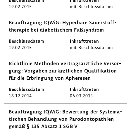
19.02.2015
mit Beschluss­datum
Beauf­tra­gung IQWiG: Hyper­bare Sauer­stoff­
the­rapie bei diabe­ti­schem Fußsyn­drom
19.02.2015
mit Beschluss­datum
Richt­linie Methoden vertrags­ärzt­liche Versor­
gung: Vorgaben zur ärzt­li­chen Quali­fi­ka­tion
für die Erbrin­gung von Aphe­resen
18.12.2014
06.03.2015
Beauf­tra­gung IQWiG: Bewer­tung der Syste­ma­
ti­schen Behand­lung von Parodon­topa­thien
gemäß § 135 Absatz 1 SGB V