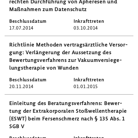
rechten Durch­füh­rung von Aphe­resen und
Maßnahmen zum Daten­schutz
17.07.2014
03.10.2014
Richt­linie Methoden vertrags­ärzt­liche Versor­
gung: Verlän­ge­rung der Ausset­zung des
Bewer­tungs­ver­fah­rens zur Vaku­um­ver­sie­ge­
lungs­the­rapie von Wunden
20.11.2014
01.01.2015
Einlei­tung des Bera­tungs­ver­fah­rens: Bewer­
tung der Extra­kor­po­ralen Stoß­wel­len­the­rapie
(ESWT) beim Fersen­schmerz nach § 135 Abs. 1
SGB V