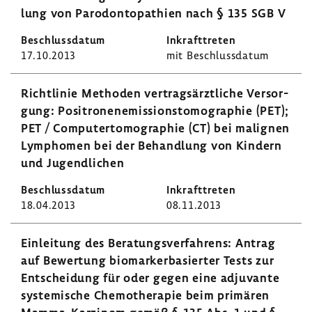
lung von Parodon­topa­thien nach § 135 SGB V
17.10.2013
mit Beschluss­datum
Richt­linie Methoden vertrags­ärzt­liche Versor­
gung: Posi­tro­nen­emis­si­ons­to­mo­gra­phie (PET);
PET / Compu­ter­to­mo­gra­phie (CT) bei mali­gnen
Lymphomen bei der Behand­lung von Kindern
und Jugend­li­chen
18.04.2013
08.11.2013
Einlei­tung des Bera­tungs­ver­fah­rens: Antrag
auf Bewer­tung biomar­ker­ba­sierter Tests zur
Entschei­dung für oder gegen eine adju­vante
syste­mi­sche Chemo­the­rapie beim primären