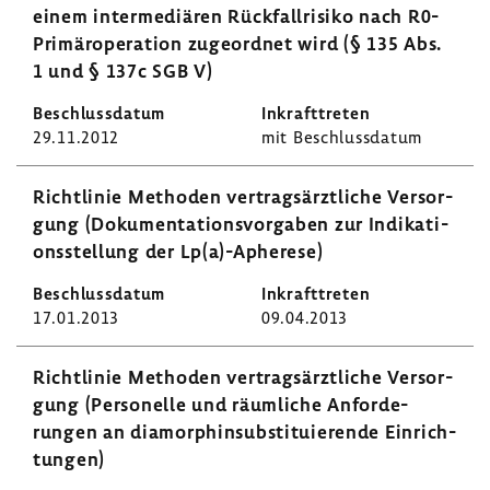
einem inter­me­diären Rück­fall­ri­siko nach R0-​
Primäroperation zuge­ordnet wird (§ 135 Abs.
1 und § 137c SGB V)
29.11.2012
mit Beschluss­datum
Richt­linie Methoden vertrags­ärzt­liche Versor­
gung (Doku­men­ta­ti­ons­vor­gaben zur Indi­ka­ti­
ons­stel­lung der Lp(a)-​Apherese)
17.01.2013
09.04.2013
Richt­linie Methoden vertrags­ärzt­liche Versor­
gung (Perso­nelle und räum­liche Anfor­de­
rungen an diamor­phin­sub­sti­tu­ie­rende Einrich­
tungen)