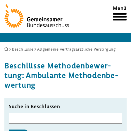
Zur
Menü
Startseite
Sie
Beschlüsse
Allgemeine vertragsärztliche Versorgung
sind
Beschlüsse Metho­den­be­wer­
hier:
tung: Ambu­lante Metho­den­be­
wer­tung
Suche in Beschlüssen