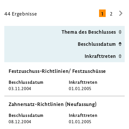
44 Ergeb­nisse
1
2
zur
näc
Seit
Thema des Beschlusses
Beschluss­datum
Inkraft­treten
Festzuschuss-​Richtlinien/ Fest­zu­schüsse
03.11.2004
01.01.2005
Zahnersatz-​Richtlinien (Neufas­sung)
08.12.2004
01.01.2005