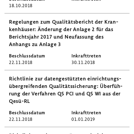
18.10.2018
Rege­lungen zum Quali­täts­be­richt der Kran­
ken­häuser: Ände­rung der Anlage 2 für das
Berichts­jahr 2017 und Neufas­sung des
Anhangs zu Anlage 3
22.11.2018
30.11.2018
Richt­linie zur daten­ge­stützten einrich­tungs­
über­grei­fenden Quali­täts­si­che­rung: Über­füh­
rung der Verfahren QS PCI und QS WI aus der
Qesü-RL
22.11.2018
01.01.2019