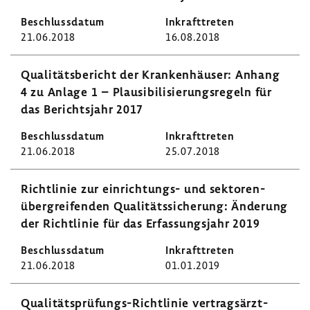
21.06.2018
16.08.2018
Quali­täts­be­richt der Kran­ken­häuser: Anhang
4 zu Anlage 1 – Plau­si­bi­li­sie­rungs­re­geln für
das Berichts­jahr 2017
21.06.2018
25.07.2018
Richt­linie zur einrichtungs-​ und sekto­ren­
über­grei­fenden Quali­täts­si­che­rung: Ände­rung
der Richt­linie für das Erfas­sungs­jahr 2019
21.06.2018
01.01.2019
Qualitätsprüfungs-​Richtlinie vertrags­ärzt­