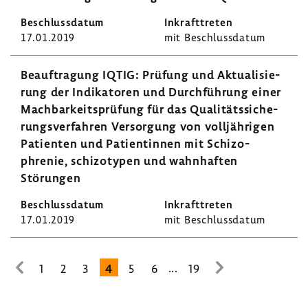
17.01.2019
mit Beschluss­datum
Beauf­tra­gung IQTIG: Prüfung und Aktua­li­sie­
rung der Indi­ka­toren und Durch­füh­rung einer
Mach­bar­keits­prü­fung für das Quali­täts­si­che­
rungs­ver­fahren Versor­gung von voll­jäh­rigen
Pati­enten und Pati­en­tinnen mit Schi­zo­
phrenie, schi­zo­typen und wahn­haften
Störungen
17.01.2019
mit Beschluss­datum
...
1
2
3
4
5
6
19
zur
zur
vorhe­
nächsten
rigen
Seite