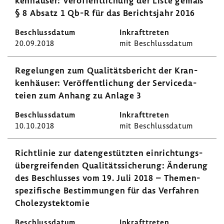
ken­häuser: Veröf­fent­li­chung der Liste gemäß
§ 8 Absatz 1 Qb-R für das Berichts­jahr 2016
20.09.2018
mit Beschluss­datum
Rege­lungen zum Quali­täts­be­richt der Kran­
ken­häuser: Veröf­fent­li­chung der Servi­ce­da­
teien zum Anhang zu Anlage 3
10.10.2018
mit Beschluss­datum
Richt­linie zur daten­ge­stützten einrich­tungs­
über­grei­fenden Quali­täts­si­che­rung: Ände­rung
des Beschlusses vom 19. Juli 2018 – Themen­
spe­zi­fi­sche Bestim­mungen für das Verfahren
Chole­zys­tek­tomie