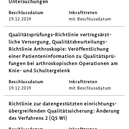
Untersuchungen
19.12.2019
mit Beschluss­datum
Qualitätsprüfungs-​Richtlinie vertrags­ärzt­
liche Versor­gung, Qualitätsbeurteilungs-​
Richtlinie Arthro­skopie: Veröf­fent­li­chung
einer Pati­en­ten­in­for­ma­tion zu Quali­täts­prü­
fungen bei arthro­sko­pi­schen Opera­tionen am
Knie- und Schul­ter­ge­lenk
19.12.2019
mit Beschluss­datum
Richt­linie zur daten­ge­stützten einrich­tungs­
über­grei­fenden Quali­täts­si­che­rung: Ände­rung
des Verfah­rens 2 (QS WI)