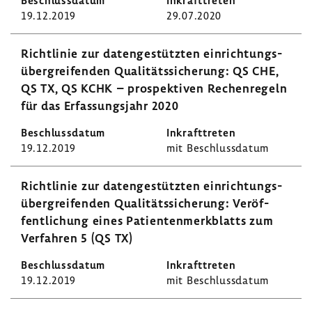
19.12.2019
29.07.2020
Richt­linie zur daten­ge­stützten einrich­tungs­
über­grei­fenden Quali­täts­si­che­rung: QS CHE,
QS TX, QS KCHK – prospek­tiven Rechen­re­geln
für das Erfas­sungs­jahr 2020
19.12.2019
mit Beschluss­datum
Richt­linie zur daten­ge­stützten einrich­tungs­
über­grei­fenden Quali­täts­si­che­rung: Veröf­
fent­li­chung eines Pati­en­ten­merk­blatts zum
Verfahren 5 (QS TX)
19.12.2019
mit Beschluss­datum