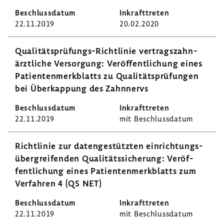
22.11.2019
20.02.2020
Qualitätsprüfungs-​Richtlinie vertrags­zahn­
ärzt­liche Versor­gung: Veröf­fent­li­chung eines
Pati­en­ten­merk­blatts zu Quali­täts­prü­fungen
bei Über­kap­pung des Zahn­nervs
22.11.2019
mit Beschluss­datum
Richt­linie zur daten­ge­stützten einrich­tungs­
über­grei­fenden Quali­täts­si­che­rung: Veröf­
fent­li­chung eines Pati­en­ten­merk­blatts zum
Verfahren 4 (QS NET)
22.11.2019
mit Beschluss­datum