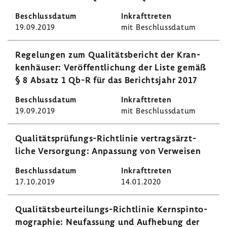
19.09.2019
mit Beschluss­datum
Rege­lungen zum Quali­täts­be­richt der Kran­
ken­häuser: Veröf­fent­li­chung der Liste gemäß
§ 8 Absatz 1 Qb-R für das Berichts­jahr 2017
19.09.2019
mit Beschluss­datum
Qualitätsprüfungs-​Richtlinie vertrags­ärzt­
liche Versor­gung: Anpas­sung von Verweisen
17.10.2019
14.01.2020
Qualitätsbeurteilungs-​Richtlinie Kern­spin­to­
mo­gra­phie: Neufas­sung und Aufhe­bung der