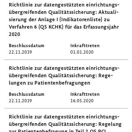
Richt­linie zur daten­ge­stützten einrich­tungs­
über­grei­fenden Quali­täts­si­che­rung: Aktua­li­
sie­rung der Anlage I (Indi­ka­to­ren­liste) zu
Verfahren 6 (QS KCHK) für das Erfas­sungs­jahr
2020
22.11.2019
01.01.2020
Richt­linie zur daten­ge­stützten einrich­tungs­
über­grei­fenden Quali­täts­si­che­rung: Rege­
lungen zu Pati­en­ten­be­fra­gungen
22.11.2019
16.05.2020
Richt­linie zur daten­ge­stützten einrich­tungs­
über­grei­fenden Quali­täts­si­che­rung: Rege­lung
zur Pati­en­ten­be­fra­gung in Teil 2 QS PCI