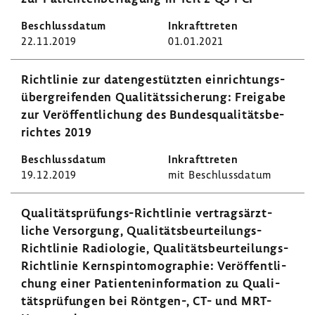
22.11.2019
01.01.2021
Richt­linie zur daten­ge­stützten einrich­tungs­
über­grei­fenden Quali­täts­si­che­rung: Frei­gabe
zur Veröf­fent­li­chung des Bundes­qua­li­täts­be­
richtes 2019
19.12.2019
mit Beschluss­datum
Qualitätsprüfungs-​Richtlinie vertrags­ärzt­
liche Versor­gung, Qualitätsbeurteilungs-​
Richtlinie Radio­logie, Qualitätsbeurteilungs-​
Richtlinie Kern­spin­to­mo­gra­phie: Veröf­fent­li­
chung einer Pati­en­ten­in­for­ma­tion zu Quali­
täts­prü­fungen bei Röntgen-​, CT- und MRT-​