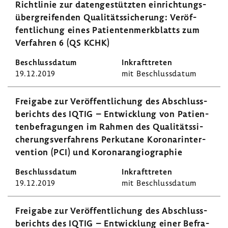
Richt­linie zur daten­ge­stützten einrich­tungs­
über­grei­fenden Quali­täts­si­che­rung: Veröf­
fent­li­chung eines Pati­en­ten­merk­blatts zum
Verfahren 6 (QS KCHK)
19.12.2019
mit Beschluss­datum
Frei­gabe zur Veröf­fent­li­chung des Abschluss­
be­richts des IQTIG – Entwick­lung von Pati­en­
ten­be­fra­gungen im Rahmen des Quali­täts­si­
che­rungs­ver­fah­rens Perku­tane Koro­nar­in­ter­
ven­tion (PCI) und Koro­na­r­an­gio­gra­phie
19.12.2019
mit Beschluss­datum
Frei­gabe zur Veröf­fent­li­chung des Abschluss­
be­richts des IQTIG – Entwick­lung einer Befra­