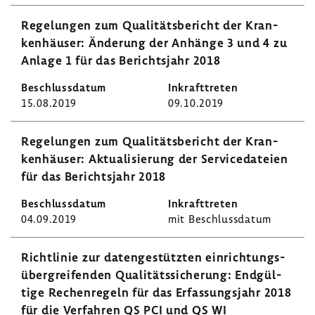
Rege­lungen zum Quali­täts­be­richt der Kran­
ken­häuser: Ände­rung der Anhänge 3 und 4 zu
Anlage 1 für das Berichts­jahr 2018
15.08.2019
09.10.2019
Rege­lungen zum Quali­täts­be­richt der Kran­
ken­häuser: Aktua­li­sie­rung der Servi­ce­da­teien
für das Berichts­jahr 2018
04.09.2019
mit Beschluss­datum
Richt­linie zur daten­ge­stützten einrich­tungs­
über­grei­fenden Quali­täts­si­che­rung: Endgül­
tige Rechen­re­geln für das Erfas­sungs­jahr 2018
für die Verfahren QS PCI und QS WI