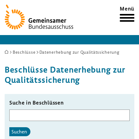
Zur
Menü
Startseite
Sie
Beschlüsse
Datenerhebung zur Qualitätssicherung
sind
Beschlüsse Daten­er­he­bung zur
hier:
Quali­täts­si­che­rung
Suche in Beschlüssen
Suchen