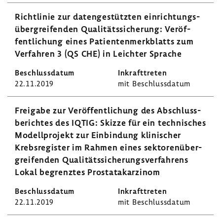
Richt­linie zur daten­ge­stützten einrich­tungs­
über­grei­fenden Quali­täts­si­che­rung: Veröf­
fent­li­chung eines Pati­en­ten­merk­blatts zum
Verfahren 3 (QS CHE) in Leichter Sprache
22.11.2019
mit Beschluss­datum
Frei­gabe zur Veröf­fent­li­chung des Abschluss­
be­richtes des IQTIG: Skizze für ein tech­ni­sches
Modell­pro­jekt zur Einbin­dung klini­scher
Krebs­re­gister im Rahmen eines sekto­ren­über­
grei­fenden Quali­täts­si­che­rungs­ver­fah­rens
Lokal begrenztes Prostata­kar­zinom
22.11.2019
mit Beschluss­datum