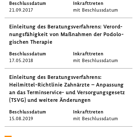
21.09.2017
mit Beschluss­datum
Einlei­tung des Bera­tungs­ver­fah­rens: Verord­
nungs­fä­hig­keit von Maßnahmen der Podo­lo­
gi­schen Therapie
17.05.2018
mit Beschluss­datum
Einlei­tung des Bera­tungs­ver­fah­rens:
Heilmittel-​Richtlinie Zahn­ärzte – Anpas­sung
an das Terminservice-​ und Versor­gungs­ge­setz
(TSVG) und weitere Ände­rungen
15.08.2019
mit Beschluss­datum