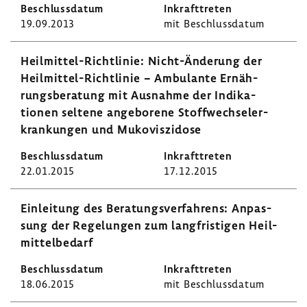
19.09.2013
mit Beschluss­datum
Heilmittel-​Richtlinie: Nicht-​Änderung der
Heilmittel-​Richtlinie − Ambu­lante Ernäh­
rungs­be­ra­tung mit Ausnahme der Indi­ka­
tionen seltene ange­bo­rene Stoff­wech­sel­er­
kran­kungen und Muko­vis­zi­dose
22.01.2015
17.12.2015
Einlei­tung des Bera­tungs­ver­fah­rens: Anpas­
sung der Rege­lungen zum lang­fris­tigen Heil­
mit­tel­be­darf
18.06.2015
mit Beschluss­datum