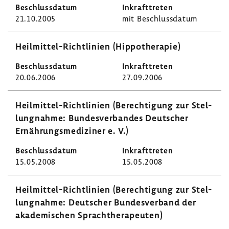
21.10.2005
mit Beschluss­datum
Heilmittel-​Richtlinien (Hippo­the­rapie)
20.06.2006
27.09.2006
Heilmittel-​Richtlinien (Berech­ti­gung zur Stel­
lung­nahme: Bundes­ver­bandes Deut­scher
Ernäh­rungs­me­di­ziner e. V.)
15.05.2008
15.05.2008
Heilmittel-​Richtlinien (Berech­ti­gung zur Stel­
lung­nahme: Deut­scher Bundes­ver­band der
akade­mi­schen Sprach­the­ra­peuten)