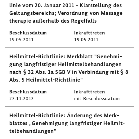
linie vom 20. Januar 2011 - Klar­stel­lung des
Geltungs­be­reichs; Verord­nung von Massa­ge­
the­rapie außer­halb des Regel­falls
19.05.2011
19.05.2011
Heilmittel-​Richtlinie: Merk­blatt "Geneh­mi­
gung lang­fris­tiger Heil­mit­tel­be­hand­lungen
nach § 32 Abs. 1a SGB V in Verbin­dung mit § 8
Abs. 5 Heilmittel-​Richtlinie"
22.11.2012
mit Beschluss­datum
Heilmittel-​Richtlinie: Ände­rung des Merk­
blattes „Geneh­mi­gung lang­fris­tiger Heil­mit­
tel­be­hand­lungen"