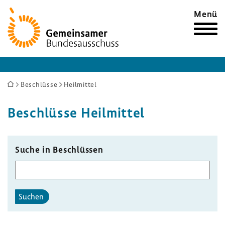
Zur
Menü
Startseite
Sie
Beschlüsse
Heilmittel
sind
Beschlüsse Heil­mittel
hier:
Suche in Beschlüssen
Suchen