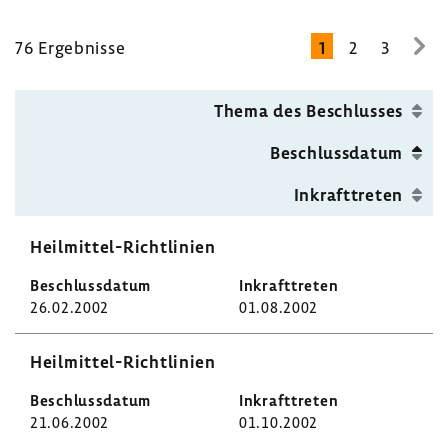
76 Ergeb­nisse
1
2
3
zur
näc
Seit
Thema des Beschlusses
Beschluss­datum
Inkraft­treten
Heilmittel-​Richtlinien
26.02.2002
01.08.2002
Heilmittel-​Richtlinien
21.06.2002
01.10.2002