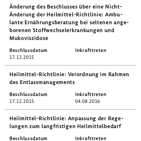
Ände­rung des Beschlusses über eine Nicht-​
Änderung der Heilmittel-​Richtlinie: Ambu­
lante Ernäh­rungs­be­ra­tung bei seltenen ange­
bo­renen Stoff­wech­sel­er­kran­kungen und
Muko­vis­zi­dose
17.12.2015
Heilmittel-​Richtlinie: Verord­nung im Rahmen
des Entlass­ma­nage­ments
17.12.2015
04.08.2016
Heilmittel-​Richtlinie: Anpas­sung der Rege­
lungen zum lang­fris­tigen Heil­mit­tel­be­darf