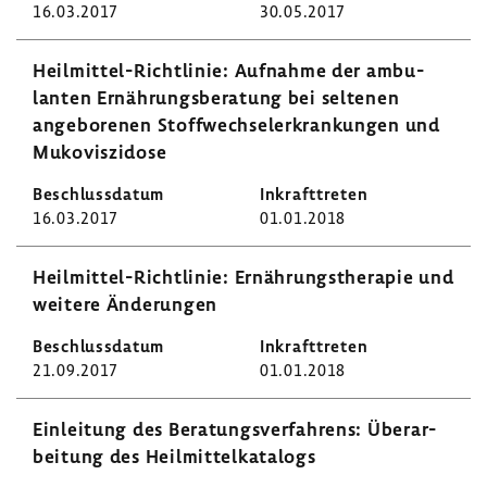
16.03.2017
30.05.2017
Heilmittel-​Richtlinie: Aufnahme der ambu­
lanten Ernäh­rungs­be­ra­tung bei seltenen
ange­bo­renen Stoff­wech­sel­er­kran­kungen und
Muko­vis­zi­dose
16.03.2017
01.01.2018
Heilmittel-​Richtlinie: Ernäh­rungs­the­rapie und
weitere Ände­rungen
21.09.2017
01.01.2018
Einlei­tung des Bera­tungs­ver­fah­rens: Über­ar­
bei­tung des Heil­mit­tel­ka­ta­logs