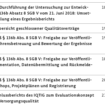
Durch­füh­rung der Unter­su­chung zur Entwick­
1
 136b Absatz 8 SGB V vom 21. Juni 2018: Umset­
lung eines Ergeb­nis­be­richts
er­sicht geschlos­sener Quali­täts­ver­träge
1
 § 136b Abs. 8 SGB V: Frei­gabe zur Veröf­fent­li­
1
­rens­be­treuung und Bewer­tung der Ergeb­nisse
 § 136b Abs. 8 SGB V: Frei­gabe zur Veröf­fent­li­
1
n­ta­tion, Daten­über­mitt­lung und Rück­mel­de­
 § 136b Abs. 8 SGB V: Frei­gabe zur Veröf­fent­li­
2
ops, Projekt­plänen und Regis­trie­rung
hluss­be­richts des IQTIG zum Evalua­ti­ons­kon­zept
2
ersor­gungs­qua­lität