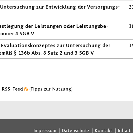
 Unter­su­chung zur Entwick­lung der Versor­gungs­
2
est­le­gung der Leis­tungen oder Leis­tungs­be­
1
ummer 4 SGB V
Evalua­ti­ons­kon­zeptes zur Unter­su­chung der
1
 gemäß § 136b Abs. 8 Satz 2 und 3 SGB V
s RSS-Feed
(
Tipps zur Nutzung
)
Impressum
Datenschutz
Kontakt
Inhalt