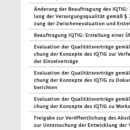
Ände­rung der Beauf­tra­gung des IQTIG: 
lung der Versor­gungs­qua­lität gemäß §
zung der Zwischen­eva­lua­tion und Erstel­
Beauf­tra­gung IQTIG: Erstel­lung einer Üb
Evalua­tion der Quali­täts­ver­träge gemäß
chung der Konzepte des IQTIG zur Verfah
der Einzel­ver­träge
Evalua­tion der Quali­täts­ver­träge gemäß
chung der Konzepte des IQTIG zu Doku­me
be­richten
Evalua­tion der Quali­täts­ver­träge gemäß
chung der Konzepte des IQTIG zu Work­sh
Frei­gabe zur Veröf­fent­li­chung des Absc
zur Unter­su­chung der Entwick­lung der V