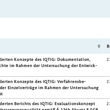
B
n­derten Konzepte des IQTIG: Doku­men­ta­tion,
2
richte im Rahmen der Unter­su­chung der Entwick­
n­derten Konzepte des IQTIG: Verfah­rens­be­
2
der Einzel­ver­träge im Rahmen der Unter­su­chung
ät
­derten Berichts des IQTIG: Evalua­ti­ons­kon­zept
2
 Versor­gungs­qua­lität gemäß § 136b Absatz 8 SGB