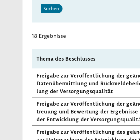
Suchen
18 Ergeb­nisse
Thema des Beschlusses
Frei­gabe zur Veröf­fent­li­chung der geä
Daten­über­mitt­lung und Rück­mel­de­be­
lung der Versor­gungs­qua­lität
Frei­gabe zur Veröf­fent­li­chung der geä
treuung und Bewer­tung der Ergeb­nisse 
der Entwick­lung der Versor­gungs­qua­lit
Frei­gabe zur Veröf­fent­li­chung des geän
zur Unter­su­chung der Entwick­lung der