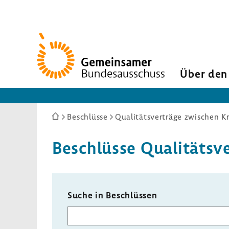
Zur
Startseite
Über den
Sie
Beschlüsse
Qualitätsverträge zwischen K
sind
hier:
Beschlüsse Quali­täts­v
Suche in Beschlüssen