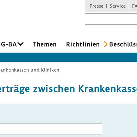
Presse
Service
F
Suchbegriff
 G-BA
Themen
Richt­li­nien
Beschlüs
rankenkassen und Kliniken
er­träge zwischen Kran­ken­kas