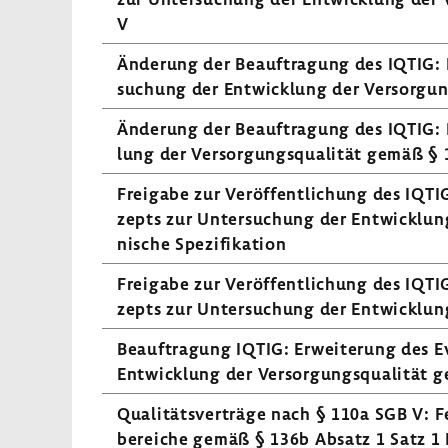
V
Ände­rung der Beauf­tra­gung des IQTIG: E
su­chung der Entwick­lung der Versor­gu
Ände­rung der Beauf­tra­gung des IQTIG: 
lung der Versor­gungs­qua­lität gemäß §
Frei­gabe zur Veröf­fent­li­chung des IQTIG
zepts zur Unter­su­chung der Entwick­lung
ni­sche Spezi­fi­ka­tion
Frei­gabe zur Veröf­fent­li­chung des IQTIG
zepts zur Unter­su­chung der Entwick­lung
Beauf­tra­gung IQTIG: Erwei­te­rung des Ev
Entwick­lung der Versor­gungs­qua­lität
Quali­täts­ver­träge nach § 110a SGB V: F
be­reiche gemäß § 136b Absatz 1 Satz 