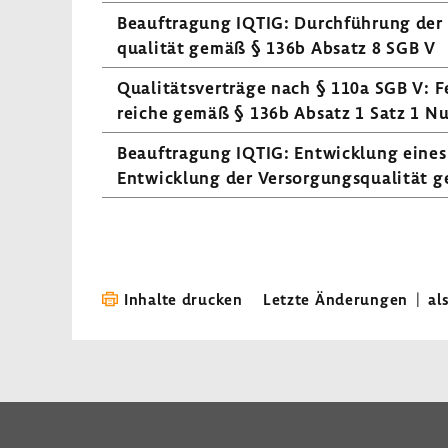
Beauf­tra­gung IQTIG: Durch­füh­rung der
qua­lität gemäß § 136b Absatz 8 SGB V
Quali­täts­ver­träge nach § 110a SGB V: F
reiche gemäß § 136b Absatz 1 Satz 1 N
Beauf­tra­gung IQTIG: Entwick­lung eines 
Entwick­lung der Versor­gungs­qua­lität
Inhalte drucken
Letzte Änderungen
|
al
LinkedIn
Instagram
Bluesky