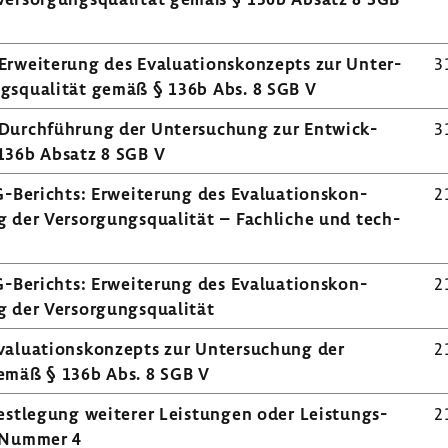
rwei­te­rung des Evalua­ti­ons­kon­zepts zur Unter­
3
ngs­qua­lität gemäß § 136b Abs. 8 SGB V
Durch­füh­rung der Unter­su­chung zur Entwick­
3
 136b Absatz 8 SGB V
-​Berichts: Erwei­te­rung des Evalua­ti­ons­kon­
2
 der Versor­gungs­qua­lität – Fach­liche und tech­
-​Berichts: Erwei­te­rung des Evalua­ti­ons­kon­
2
 der Versor­gungs­qua­lität
alua­ti­ons­kon­zepts zur Unter­su­chung der
2
 gemäß § 136b Abs. 8 SGB V
est­le­gung weiterer Leis­tungen oder Leis­tungs­
2
1 Nummer 4