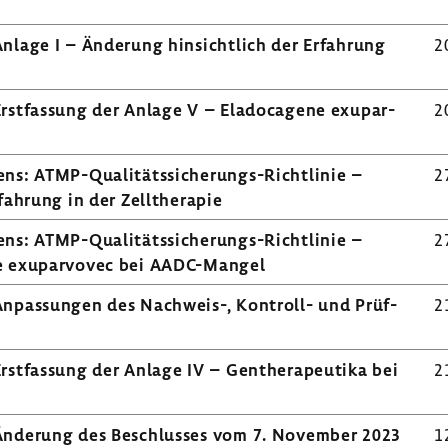
lage I – Ände­rung hinsicht­lich der Erfah­rung
2
st­fas­sung der Anlage V – Elado­ca­gene exupar­
2
h­rens: ATMP-​Qualitätssicherungs-Richtlinie –
2
ah­rung in der Zell­the­rapie
h­rens: ATMP-​Qualitätssicherungs-Richtlinie –
2
ene exupar­vovec bei AADC-​Mangel
npas­sungen des Nachweis-​, Kontroll-​ und Prüf­
2
st­fas­sung der Anlage IV – Genthe­ra­peu­tika bei
2
 Ände­rung des Beschlusses vom 7. November 2023
1