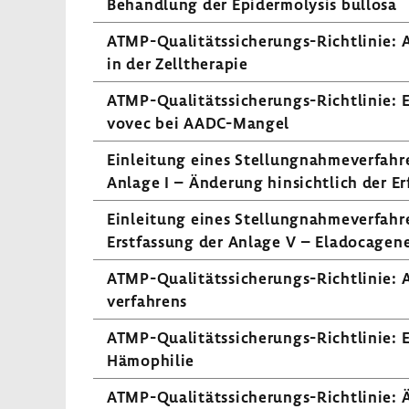
Behand­lung der Epider­mo­lysis bullosa
ATMP-​Qualitätssicherungs-Richtlinie: An
in der Zell­the­rapie
ATMP-​Qualitätssicherungs-Richtlinie: Er
vovec bei AADC-​Mangel
Einlei­tung eines Stel­lung­nah­me­ver­fa
Anlage I – Ände­rung hinsicht­lich der Erf
Einlei­tung eines Stel­lung­nah­me­ver­fa
Erst­fas­sung der Anlage V – Elado­ca­g
ATMP-​Qualitätssicherungs-Richtlinie: A
ver­fah­rens
ATMP-​Qualitätssicherungs-Richtlinie: Er
Hämo­philie
ATMP-​Qualitätssicherungs-Richtlinie: