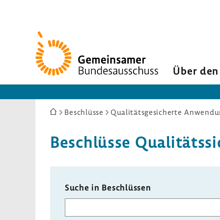
Zur
Startseite
Über den
Sie
Beschlüsse
Qualitätsgesicherte Anwendun
sind
hier:
Beschlüsse Quali­täts
Suche in Beschlüssen