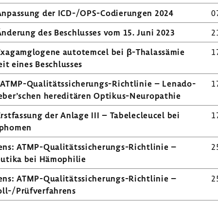
Anpas­sung der ICD-/OPS-​Codierungen 2024
0
Ände­rung des Beschlusses vom 15. Juni 2023
2
xagam­glo­gene auto­temcel bei β-​Thalassämie
1
­keit eines Beschlusses
ns: ATMP-​Qualitätssicherungs-Richtlinie – Lenado­
1
eber’schen heredi­tären Optikus-​Neuropathie
t­fas­sung der Anlage III – Tabe­lecleucel bei
1
ym­phomen
h­rens: ATMP-​Qualitätssicherungs-Richtlinie –
2
eu­tika bei Hämo­philie
h­rens: ATMP-​Qualitätssicherungs-Richtlinie –
2
-​/Prüf­ver­fah­rens