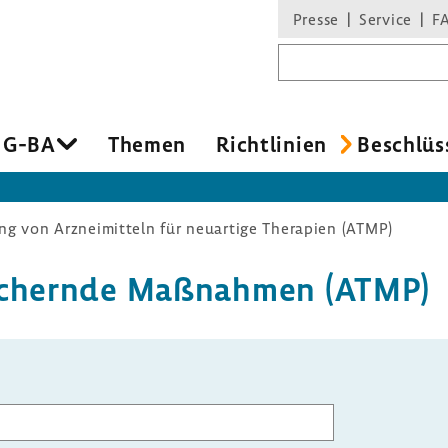
Presse
Service
F
Suchbegriff
 G-BA
Themen
Richt­li­nien
Beschlüs
g von Arzneimitteln für neuartige Therapien (ATMP)
­si­chernde Maßnahmen (ATMP)