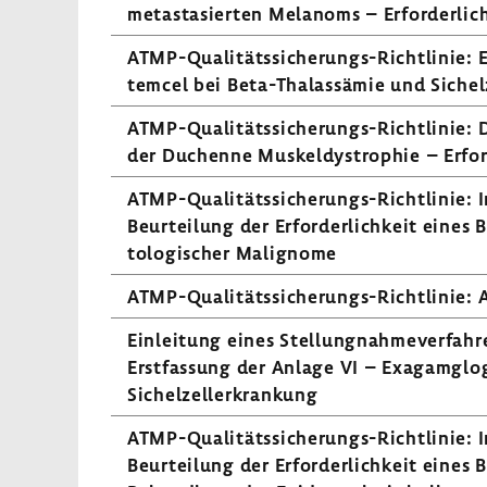
meta­stasierten Melanoms – Erfor­der­lic
ATMP-​Qualitätssicherungs-Richtlinie: E
temcel bei Beta-​Thalassämie und Sichel­ze
ATMP-​Qualitätssicherungs-Richtlinie: De
der Duchenne Muskel­dys­tro­phie – Erfor­
ATMP-​Qualitätssicherungs-Richtlinie: In
Beur­tei­lung der Erfor­der­lich­keit eine
to­lo­gi­scher Mali­gnome
ATMP-​Qualitätssicherungs-Richtlinie:
Einlei­tung eines Stel­lung­nah­me­ver­fa
Erst­fas­sung der Anlage VI – Exagam­gl
Sichel­zel­l­er­kran­kung
ATMP-​Qualitätssicherungs-Richtlinie: In
Beur­tei­lung der Erfor­der­lich­keit eine