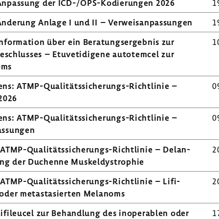
 Anpas­sung der ICD-/OPS-​Kodierungen 2026
1
nde­rung Anlage I und II – Verweis­an­pas­sungen
1
for­ma­tion über ein Bera­tungs­er­gebnis zur
1
 Beschlusses – Etuve­ti­di­gene auto­temcel zur
oms
h­rens: ATMP-​Qualitätssicherungs-Richtlinie –
0
2026
h­rens: ATMP-​Qualitätssicherungs-Richtlinie –
0
as­sungen
ns: ATMP-​Qualitätssicherungs-Richtlinie – Delan­
2
lung der Duchenne Muskel­dys­tro­phie
s: ATMP-​Qualitätssicherungs-Richtlinie – Lifi­
2
n oder meta­stasierten Melanoms
fi­leucel zur Behand­lung des inope­ra­blen oder
1