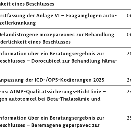
h­keit eines Beschlusses
rst­fas­sung der Anlage VI – Exagam­glogen auto­
0
l­l­er­kran­kung
lan­di­s­tro­gene moxe­par­vovec zur Behand­lung
0
der­lich­keit eines Beschlusses
for­ma­tion über ein Bera­tungs­er­gebnis zur
2
s Beschlusses – Doro­cu­bicel zur Behand­lung häma­
 Anpas­sung der ICD-/OPS-​Kodierungen 2025
2
h­rens: ATMP-​Qualitätssicherungs-Richtlinie –
2
ogen auto­temcel bei Beta-​Thalassämie und
for­ma­tion über ein Bera­tungs­er­gebnis zur
2
s Beschlusses – Bere­ma­gene geper­pavec zur