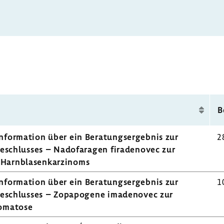
B
for­ma­tion über ein Bera­tungs­er­gebnis zur
2
 Beschlusses – Nado­fa­ragen fira­de­novec zur
arn­bla­sen­kar­zi­noms
for­ma­tion über ein Bera­tungs­er­gebnis zur
1
s Beschlusses – Zopa­po­gene imade­novec zur
o­ma­tose