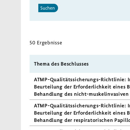
Suchen
50 Ergeb­nisse
Thema des Beschlusses
ATMP-​Qualitätssicherungs-Richtlinie: In
Beur­tei­lung der Erfor­der­lich­keit eines
Behand­lung des nicht-​muskelinvasiven H
ATMP-​Qualitätssicherungs-Richtlinie: In
Beur­tei­lung der Erfor­der­lich­keit eine
Behand­lung der respi­ra­to­ri­schen Papil­l