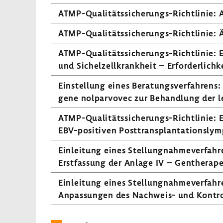
ATMP-​Qualitätssicherungs-Richtlinie: 
ATMP-​Qualitätssicherungs-Richtlinie: 
ATMP-​Qualitätssicherungs-Richtlinie: E
und Sichel­zell­krank­heit – Erfor­der­lich
Einstel­lung eines Bera­tungs­ver­fah­re
gene nolpar­vovec zur Behand­lung der l
ATMP-​Qualitätssicherungs-Richtlinie: Ers
EBV-​positiven Post­trans­plan­ta­ti­ons­l
Einlei­tung eines Stel­lung­nah­me­ver­fa
Erst­fas­sung der Anlage IV – Genthe­ra­p
Einlei­tung eines Stel­lung­nah­me­ver­fa
Anpas­sungen des Nachweis-​ und Kontroll