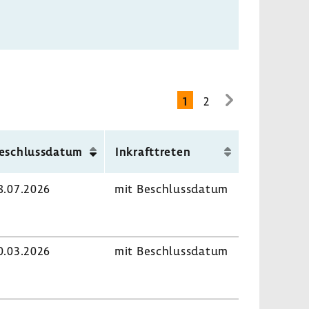
1
2
zur
nächsten
Seite
eschluss­datum
Inkraft­treten
8.07.2026
mit Beschluss­datum
0.03.2026
mit Beschluss­datum