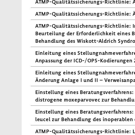
ATMP-​Qualitätssicherungs-Richtlinie:
ATMP-​Qualitätssicherungs-Richtlinie: Ä
ATMP-​Qualitätssicherungs-Richtlinie: In
Beur­tei­lung der Erfor­der­lich­keit eines
Behand­lung des Wiskott-​Aldrich Syndr
Einlei­tung eines Stel­lung­nah­me­ver­fa
Anpas­sung der ICD-/OPS-​Kodierungen 
Einlei­tung eines Stel­lung­nah­me­ver­fa
Ände­rung Anlage I und II – Verweis­an­p
Einstel­lung eines Bera­tungs­ver­fah­re
di­s­tro­gene moxe­par­vovec zur Behand­
Einstel­lung eines Bera­tungs­ver­fah­ren
leucel zur Behand­lung des inope­ra­ble
ATMP-​Qualitätssicherungs-Richtlinie: Li