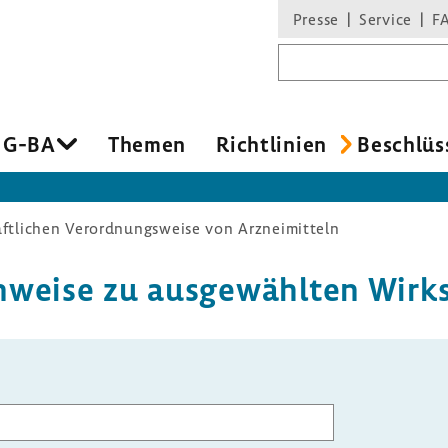
Presse
Service
F
Suchbegriff
 G-BA
Themen
Richt­li­nien
Beschlüs
aftlichen Verordnungsweise von Arzneimitteln
n­weise zu ausge­wählten Wirk­