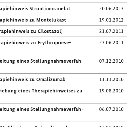
pie­hin­weis Stron­ti­um­ra­nelat
20.06.2013
­pie­hin­weis zu Monte­lu­kast
19.01.2012
­pie­hin­weis zu Cilos­tazol)
21.07.2011
a­pie­hin­weis zu Erythropoese-​
23.06.2011
i­tung eines Stel­lung­nah­me­ver­fah­
07.12.2010
a­pie­hin­weis zu Omali­zumab
11.11.2010
he­bung eines Thera­pie­hin­weises zu
19.08.2010
i­tung eines Stel­lung­nah­me­ver­fah­
06.07.2010