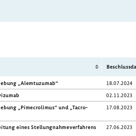
Beschluss­
he­bung „Alem­tu­zumab“
18.07.2024
vi­zumab
02.11.2023
e­bung „Pime­cro­limus“ und „Tacro­
17.08.2023
­tung eines Stel­lung­nah­me­ver­fah­rens
27.06.2023