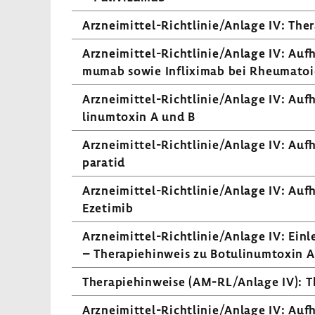
Arzneimittel-​Richtlinie/Anlage IV: Ther
Arzneimittel-​Richtlinie/Anlage IV: Aufh
mumab sowie Infli­ximab bei Rheu­ma­to­i
Arzneimittel-​Richtlinie/Anlage IV: Aufh
li­num­toxin A und B
Arzneimittel-​Richtlinie/Anlage IV: Aufhe
pa­ratid
Arzneimittel-​Richtlinie/Anlage IV: Aufh
Ezetimib
Arzneimittel-​Richtlinie/Anlage IV: Einlei
– Thera­pie­hin­weis zu Botu­li­num­toxin 
Thera­pie­hin­weise (AM-RL/Anlage IV): T
Arzneimittel-​Richtlinie/Anlage IV: Aufhe