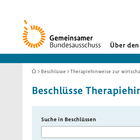
Zur
Startseite
Über den
Sie
Beschlüsse
Therapiehinweise zur wirtsch
sind
hier:
Beschlüsse Thera­pie­hi
Suche in Beschlüssen