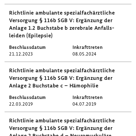
Richt­linie ambu­lante spezi­al­fach­ärzt­liche
Versor­gung § 116b SGB V: Ergän­zung der
Anlage 1.2 Buch­stabe b zere­brale Anfalls­
leiden (Epilepsie)
21.12.2023
08.05.2024
Richt­linie ambu­lante spezi­al­fach­ärzt­liche
Versor­gung § 116b SGB V: Ergän­zung der
Anlage 2 Buch­stabe c – Hämo­philie
22.03.2019
04.07.2019
Richt­linie ambu­lante spezi­al­fach­ärzt­liche
Versor­gung § 116b SGB V: Ergän­zung der
Anlage 2 Buch­stabe d – Neuro­mus­ku­läre