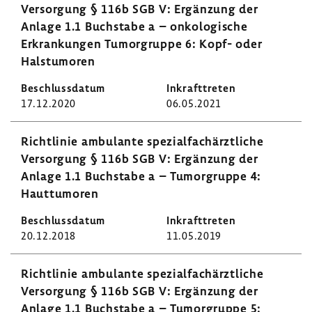
Versor­gung § 116b SGB V: Ergän­zung der
Anlage 1.1 Buch­stabe a – onko­lo­gi­sche
Erkran­kungen Tumor­gruppe 6: Kopf- oder
Hals­tu­moren
17.12.2020
06.05.2021
Richt­linie ambu­lante spezi­al­fach­ärzt­liche
Versor­gung § 116b SGB V: Ergän­zung der
Anlage 1.1 Buch­stabe a – Tumor­gruppe 4:
Haut­tu­moren
20.12.2018
11.05.2019
Richt­linie ambu­lante spezi­al­fach­ärzt­liche
Versor­gung § 116b SGB V: Ergän­zung der
Anlage 1.1 Buch­stabe a – Tumor­gruppe 5: