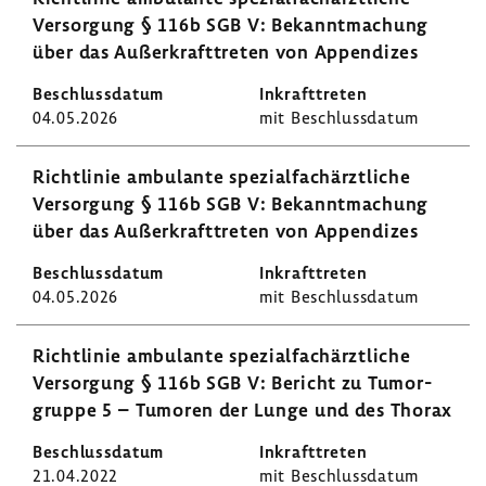
Versor­gung § 116b SGB V: Bekannt­ma­chung
über das Außer­kraft­treten von Appen­dizes
04.05.2026
mit Beschluss­datum
Richt­linie ambu­lante spezi­al­fach­ärzt­liche
Versor­gung § 116b SGB V: Bekannt­ma­chung
über das Außer­kraft­treten von Appen­dizes
04.05.2026
mit Beschluss­datum
Richt­linie ambu­lante spezi­al­fach­ärzt­liche
Versor­gung § 116b SGB V: Bericht zu Tumor­
gruppe 5 – Tumoren der Lunge und des Thorax
21.04.2022
mit Beschluss­datum