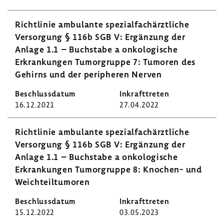
Richt­linie ambu­lante spezi­al­fach­ärzt­liche
Versor­gung § 116b SGB V: Ergän­zung der
Anlage 1.1 – Buch­stabe a onko­lo­gi­sche
Erkran­kungen Tumor­gruppe 7: Tumoren des
Gehirns und der peri­pheren Nerven
16.12.2021
27.04.2022
Richt­linie ambu­lante spezi­al­fach­ärzt­liche
Versor­gung § 116b SGB V: Ergän­zung der
Anlage 1.1 – Buch­stabe a onko­lo­gi­sche
Erkran­kungen Tumor­gruppe 8: Knochen-​ und
Weich­teil­tu­moren
15.12.2022
03.05.2023