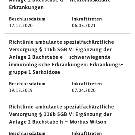
Erkran­kungen
17.12.2020
06.05.2021
Richt­linie ambu­lante spezi­al­fach­ärzt­liche
Versor­gung § 116b SGB V: Ergän­zung der
Anlage 2 Buch­stabe e – schwer­wie­gende
immu­no­lo­gi­sche Erkran­kungen: Erkran­kungs­
gruppe 1 Sarko­idose
19.12.2019
07.04.2020
Richt­linie ambu­lante spezi­al­fach­ärzt­liche
Versor­gung § 116b SGB V: Ergän­zung der
Anlage 2 Buch­stabe h – Morbus Wilson