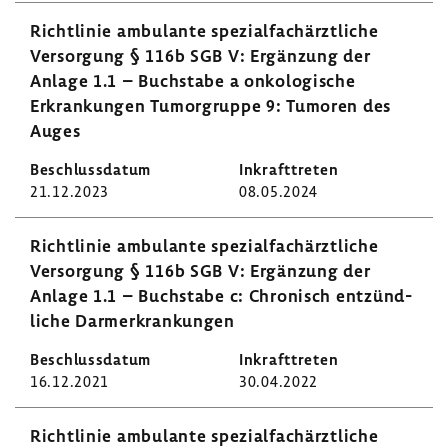
Richt­linie ambu­lante spezi­al­fach­ärzt­liche
Versor­gung § 116b SGB V: Ergän­zung der
Anlage 1.1 – Buch­stabe a onko­lo­gi­sche
Erkran­kungen Tumor­gruppe 9: Tumoren des
Auges
21.12.2023
08.05.2024
Richt­linie ambu­lante spezi­al­fach­ärzt­liche
Versor­gung § 116b SGB V: Ergän­zung der
Anlage 1.1 – Buch­stabe c: Chro­nisch entzünd­
liche Darm­er­kran­kungen
16.12.2021
30.04.2022
Richt­linie ambu­lante spezi­al­fach­ärzt­liche