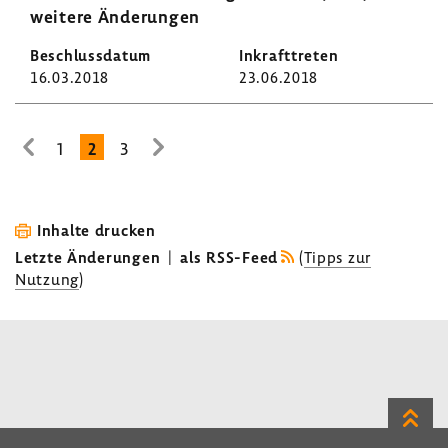
weitere Ände­rungen
16.03.2018
23.06.2018
1
2
3
zur
zur
vorhe­
nächsten
rigen
Seite
Seite
Inhalte drucken
Letzte Änderungen
|
als RSS-Feed
(
Tipps zur
Nutzung
)
Zum
Seite