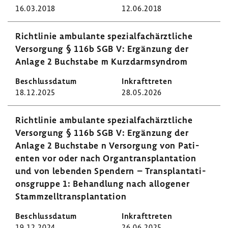
16.03.2018
12.06.2018
Richt­linie ambu­lante spezi­al­fach­ärzt­liche
Versor­gung § 116b SGB V: Ergän­zung der
Anlage 2 Buch­stabe m Kurz­darm­syn­drom
18.12.2025
28.05.2026
Richt­linie ambu­lante spezi­al­fach­ärzt­liche
Versor­gung § 116b SGB V: Ergän­zung der
Anlage 2 Buch­stabe n Versor­gung von Pati­
enten vor oder nach Organ­trans­plan­ta­tion
und von lebenden Spen­dern – Trans­plan­ta­ti­
ons­gruppe 1: Behand­lung nach allo­gener
Stamm­zell­trans­plan­ta­tion
19.12.2024
26.06.2025