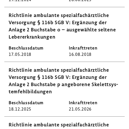
Richt­linie ambu­lante spezi­al­fach­ärzt­liche
Versor­gung § 116b SGB V: Ergän­zung der
Anlage 2 Buch­stabe o – ausge­wählte seltene
Leber­er­kran­kungen
17.05.2018
16.08.2018
Richt­linie ambu­lante spezi­al­fach­ärzt­liche
Versor­gung § 116b SGB V: Ergän­zung der
Anlage 2 Buch­stabe p ange­bo­rene Skelett­sys­
tem­fehl­bil­dungen
18.12.2025
21.05.2026
Richt­linie ambu­lante spezi­al­fach­ärzt­liche