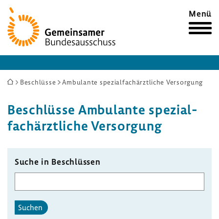
Zur
Menü
Startseite
Sie
Beschlüsse
Ambulante spezialfachärztliche Versorgung
sind
Beschlüsse Ambu­lante spezi­al­
hier:
fach­ärzt­liche Versor­gung
Suche in Beschlüssen
Suchen