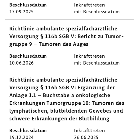
17.09.2025
mit Beschluss­datum
Richt­linie ambu­lante spezi­al­fach­ärzt­liche
Versor­gung § 116b SGB V: Bericht zu Tumor­
gruppe 9 – Tumoren des Auges
10.06.2026
mit Beschluss­datum
Richt­linie ambu­lante spezi­al­fach­ärzt­liche
Versor­gung § 116b SGB V: Ergän­zung der
Anlage 1.1 – Buch­stabe a onko­lo­gi­sche
Erkran­kungen Tumor­gruppe 10: Tumoren des
lympha­ti­schen, blut­bil­denden Gewebes und
schwere Erkran­kungen der Blut­bil­dung
19.12.2024
26.06.2025