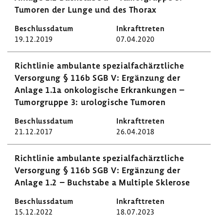
Tumoren der Lunge und des Thorax
19.12.2019
07.04.2020
Richt­linie ambu­lante spezi­al­fach­ärzt­liche
Versor­gung § 116b SGB V: Ergän­zung der
Anlage 1.1a onko­lo­gi­sche Erkran­kungen –
Tumor­gruppe 3: urolo­gi­sche Tumoren
21.12.2017
26.04.2018
Richt­linie ambu­lante spezi­al­fach­ärzt­liche
Versor­gung § 116b SGB V: Ergän­zung der
Anlage 1.2 – Buch­stabe a Multiple Skle­rose
15.12.2022
18.07.2023