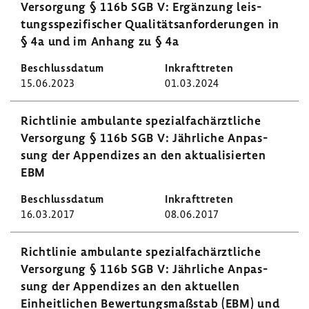
Versor­gung § 116b SGB V: Ergän­zung leis­
tungs­spe­zi­fi­scher Quali­täts­an­for­de­rungen in
§ 4a und im Anhang zu § 4a
15.06.2023
01.03.2024
Richt­linie ambu­lante spezi­al­fach­ärzt­liche
Versor­gung § 116b SGB V: Jähr­liche Anpas­
sung der Appen­dizes an den aktua­li­sierten
EBM
16.03.2017
08.06.2017
Richt­linie ambu­lante spezi­al­fach­ärzt­liche
Versor­gung § 116b SGB V: Jähr­liche Anpas­
sung der Appen­dizes an den aktu­ellen
Einheit­li­chen Bewer­tungs­maß­stab (EBM) und