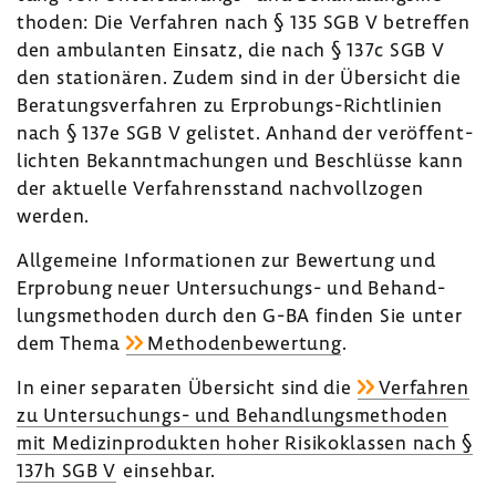
thoden: Die Verfahren nach § 135 SGB V betreffen
den ambu­lanten Einsatz, die nach § 137c SGB V
den statio­nären. Zudem sind in der Über­sicht die
Bera­tungs­ver­fahren zu Erprobungs-​Richtlinien
nach § 137e SGB V gelistet. Anhand der veröf­fent­
lichten Bekannt­ma­chungen und Beschlüsse kann
der aktu­elle Verfah­rens­stand nach­voll­zogen
werden.
Allge­meine Infor­ma­tionen zur Bewer­tung und
Erpro­bung neuer Untersuchungs-​ und Behand­
lungs­me­thoden durch den G-BA finden Sie unter
dem Thema
Metho­den­be­wer­tung
.
In einer sepa­raten Über­sicht sind die
Verfahren
zu Untersuchungs-​ und Behand­lungs­me­thoden
mit Medi­zin­pro­dukten hoher Risi­ko­klassen nach §
137h SGB V
einsehbar.