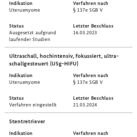
Uterus­myome
§ 137e SGB V
Ausge­setzt aufgrund
16.03.2023
laufender Studien
Ultra­schall, hoch­in­tensiv, fokus­siert, ultra­
schall­ge­steuert (USg-​HIFU)
Uterus­myome
§ 137e SGB V
Verfahren einge­stellt
21.03.2024
Sten­tre­triever