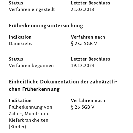
Verfahren einge­stellt
21.02.2013
Früh­erken­nungs­un­ter­su­chung
Darm­krebs
§ 25a SGB V
Verfahren begonnen
19.12.2024
Einheit­liche Doku­men­ta­tion der zahn­ärzt­li­
chen Früh­erken­nung
Früh­erken­nung von
§ 26 SGB V
Zahn-, Mund- und
Kiefer­krank­heiten
(Kinder)