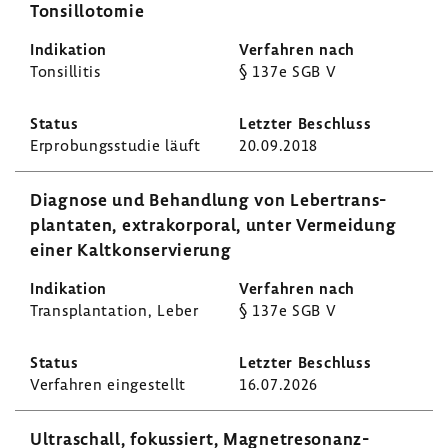
Tonsil­lo­tomie
Tonsil­litis
§ 137e SGB V
Erpro­bungs­studie läuft
20.09.2018
Diagnose und Behand­lung von Leber­trans­
plan­taten, extra­kor­poral, unter Vermei­dung
einer Kalt­kon­ser­vie­rung
Trans­plan­ta­tion, Leber
§ 137e SGB V
Verfahren einge­stellt
16.07.2026
Ultra­schall, fokus­siert, Magnetresonanz-​