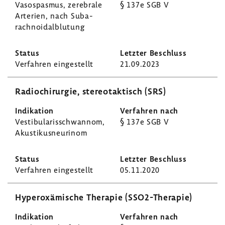
Vaso­s­pasmus, zere­brale
§ 137e SGB V
Arte­rien, nach Suba­
rach­no­idal­blu­tung
Verfahren einge­stellt
21.09.2023
Radio­chir­urgie, stereotak­tisch (SRS)
Vesti­bu­la­ris­schwannom,
§ 137e SGB V
Akus­ti­kus­neu­rinom
Verfahren einge­stellt
05.11.2020
Hyper­oxä­mi­sche Therapie (SSO2-​Therapie)