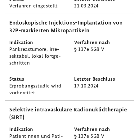
Verfahren einge­stellt
21.03.2024
Endo­sko­pi­sche Injektions-​Implantation von
32P-​markierten Mikro­par­ti­keln
Pankre­as­tu­more, irre­
§ 137e SGB V
sek­tabel, lokal fort­ge­
schritten
Erpro­bungs­studie wird
17.10.2024
vorbe­reitet
Selek­tive intra­va­sku­läre Radio­nu­klid­the­rapie
(SIRT)
Pati­en­tinnen und Pati­
§ 137e SGB V