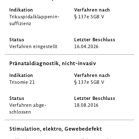
Triku­spi­dal­klap­pen­in­
§ 137e SGB V
suf­fi­zienz
Verfahren einge­stellt
16.04.2026
Präna­tal­dia­gnostik, nicht-​invasiv
Trisomie 21
§ 137e SGB V
Verfahren abge­
18.08.2016
schlossen
Stimu­la­tion, elektro, Gewe­be­de­fekt