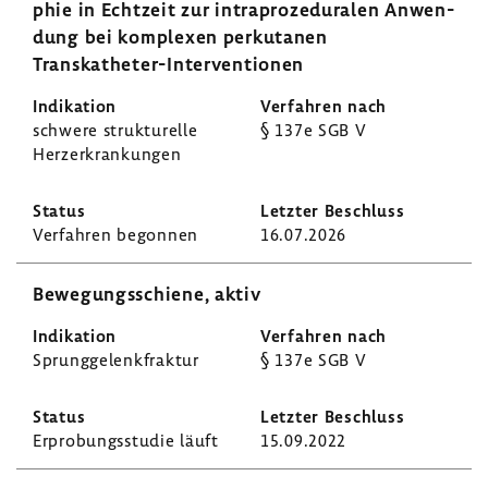
phie in Echt­zeit zur intra­pro­ze­du­ralen Anwen­
dung bei komplexen perku­tanen
Transkatheter-​Interventionen
schwere struk­tu­relle
§ 137e SGB V
Herz­er­kran­kungen
Verfahren begonnen
16.07.2026
Bewe­gungs­schiene, aktiv
Sprung­ge­lenk­fraktur
§ 137e SGB V
Erpro­bungs­studie läuft
15.09.2022