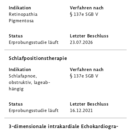
Reti­no­pa­thia
§ 137e SGB V
Pigmentosa
Erpro­bungs­studie läuft
23.07.2026
Schlaf­po­si­ti­ons­the­rapie
Schlaf­apnoe,
§ 137e SGB V
obstruktiv, lage­ab­
hängig
Erpro­bungs­studie läuft
16.12.2021
3-​dimensionale intra­kar­diale Echo­kar­dio­gra­