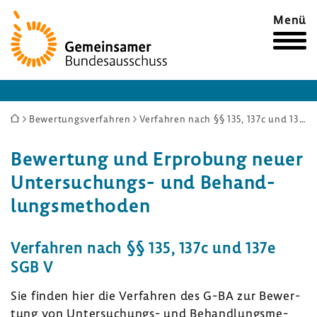
Zur
Menü
Startseite
Sie
Bewertungsverfahren
Verfahren nach §§ 135, 137c und 137e SGB V
sind
Bewer­tung und Erpro­bung neuer
hier:
Untersuchungs-​ und Behand­
lungs­me­thoden
Verfahren nach §§ 135, 137c und 137e
SGB V
Sie finden hier die Verfahren des G-BA zur Bewer­
tung von Untersuchungs-​ und Behand­lungs­me­