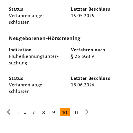
Verfahren abge­
15.05.2025
schlossen
Neugeborenen-​Hörscreening
Früh­erken­nungs­un­ter­
§ 26 SGB V
su­chung
Verfahren abge­
18.06.2026
schlossen
...
1
7
8
9
10
11
zur
zur
vorhe­
nächsten
rigen
Seite