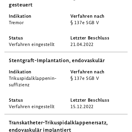
gesteuert
Tremor
§ 137e SGB V
Verfahren einge­stellt
21.04.2022
Stentgraft-​Implantation, endo­vas­kulär
Triku­spi­dal­klap­pen­in­
§ 137e SGB V
suf­fi­zienz
Verfahren einge­stellt
15.12.2022
Transkatheter-​Trikuspidalklappenersatz,
endo­vas­kulär implan­tiert