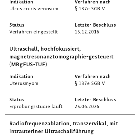
Ulcus cruris venosum
§ 137e SGB V
Verfahren einge­stellt
15.12.2016
Ultra­schall, hoch­fo­kus­siert,
magnetresonanztomographie-​gesteuert
(MRgFUS-​TUF)
Uterus­myom
§ 137e SGB V
Erpro­bungs­studie läuft
25.06.2026
Radio­fre­quenz­ab­la­tion, transzer­vikal, mit
intrau­te­riner Ultra­schall­füh­rung