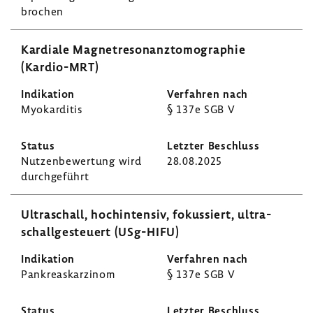
bro­chen
Kardiale Magnet­re­so­nanz­to­mo­gra­phie
(Kardio-​MRT)
Myokar­ditis
§ 137e SGB V
Nutzen­be­wer­tung wird
28.08.2025
durch­ge­führt
Ultra­schall, hoch­in­tensiv, fokus­siert, ultra­
schall­ge­steuert (USg-​HIFU)
Pankre­as­kar­zinom
§ 137e SGB V