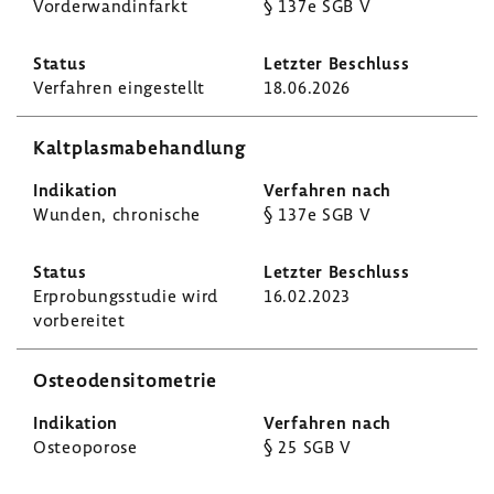
Vorder­wan­d­in­farkt
§ 137e SGB V
Verfahren einge­stellt
18.06.2026
Kalt­plas­ma­be­hand­lung
Wunden, chro­ni­sche
§ 137e SGB V
Erpro­bungs­studie wird
16.02.2023
vorbe­reitet
Osteo­den­si­to­me­trie
Osteo­po­rose
§ 25 SGB V