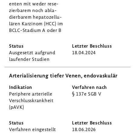
enten mit weder rese­
zier­barem noch abla­
dier­barem hepa­to­zel­lu­
lären Karzinom (HCC) im
BCLC-​Stadium A oder B
Ausge­setzt aufgrund
18.04.2024
laufender Studien
Arte­ria­li­sie­rung tiefer Venen, endo­vas­kulär
Peri­phere arte­ri­elle
§ 137e SGB V
Verschluss­krank­heit
(pAVK)
Verfahren einge­stellt
18.06.2026