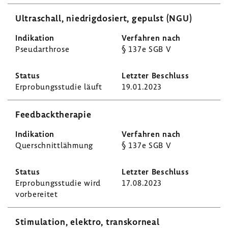
Ultra­schall, nied­rig­do­siert, gepulst (NGU)
Pseu­dar­throse
§ 137e SGB V
Erpro­bungs­studie läuft
19.01.2023
Feed­back­the­rapie
Quer­schnitt­läh­mung
§ 137e SGB V
Erpro­bungs­studie wird
17.08.2023
vorbe­reitet
Stimu­la­tion, elektro, trans­kor­neal