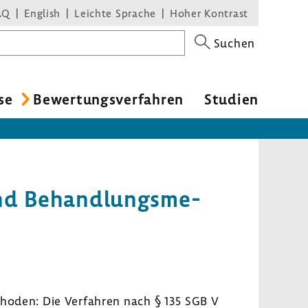
AQ
English
Leichte Sprache
Hoher Kontrast
Suchen
se
Bewer­tungs­ver­fahren
Studien
nd Behand­lungs­me­
thoden: Die Verfahren nach § 135 SGB V