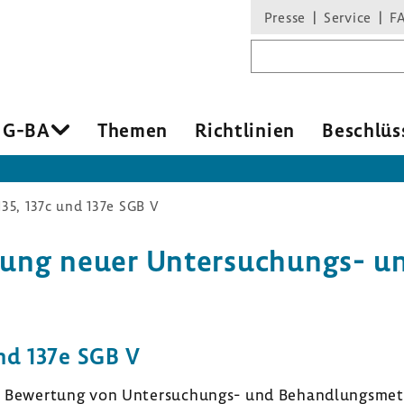
Presse
Service
F
Suchbegriff
 G-BA
Themen
Richt­li­nien
Beschlüs
135, 137c und 137e SGB V
bung neuer Untersuchungs-​ u
und 137e SGB V
r Bewer­tung von Untersuchungs-​ und Behand­lungs­me­