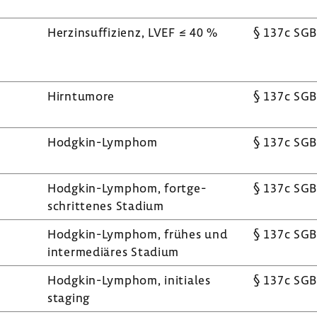
Herz­in­suf­fi­zienz, LVEF ≤ 40 %
§ 137c SGB
Hirn­tu­more
§ 137c SGB
Hodgkin-​Lymphom
§ 137c SGB
;
Hodgkin-​Lymphom, fort­ge­
§ 137c SGB
schrit­tenes Stadium
;
Hodgkin-​Lymphom, frühes und
§ 137c SGB
inter­me­diäres Stadium
;
Hodgkin-​Lymphom, initiales
§ 137c SGB
staging