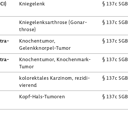
ACI)
Knie­ge­lenk
§ 137c SGB
Knie­ge­lenks­ar­throse (Gonar­
§ 137c SGB
throse)
ltra­
Knochen­tumor,
§ 137c SGB
Gelenkknorpel-​Tumor
ltra­
Knochen­tumor, Knochenmark-​
§ 137c SGB
Tumor
;
kolo­rek­tales Karzinom, rezi­di­
§ 137c SGB
vie­rend
;
Kopf-​Hals-Tumoren
§ 137c SGB