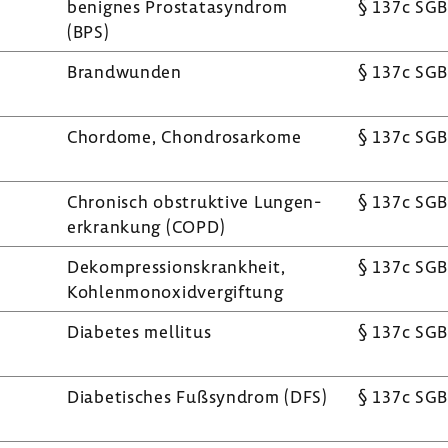
benignes Prosta­ta­syn­drom
§ 137c SGB
(BPS)
Brand­wunden
§ 137c SGB
Chor­dome, Chon­dro­sar­kome
§ 137c SGB
Chro­nisch obstruk­tive Lungen­
§ 137c SGB
er­kran­kung (COPD)
Dekom­pres­si­ons­krank­heit,
§ 137c SGB
Kohlen­mon­oxid­ver­gif­tung
Diabetes mellitus
§ 137c SGB
Diabe­ti­sches Fußsyn­drom (DFS)
§ 137c SGB