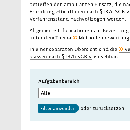
betreffen den ambu­lanten Einsatz, die nac
Erprobungs-​Richtlinien nach § 137e SGB V
Verfah­rens­stand nach­voll­zogen werden.
Allge­meine Infor­ma­tionen zur Bewer­tu
unter dem Thema
Metho­den­be­wer­tung
In einer sepa­raten Über­sicht sind die
Ve
klassen nach § 137h SGB V
einsehbar.
Aufgabenbereich
oder
zurück­setzen