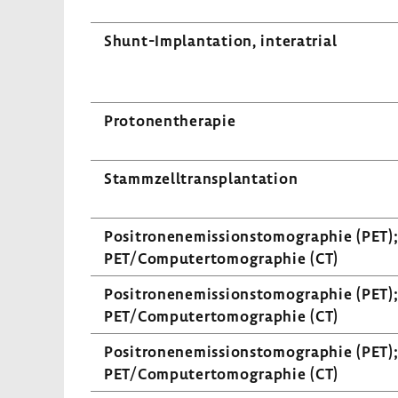
Shunt-​Implantation, inte­ra­trial
Proto­nen­the­rapie
Stamm­zell­trans­plan­ta­tion
Posi­tro­nen­emis­si­ons­to­mo­gra­phie (PET)
PET/Compu­ter­to­mo­gra­phie (CT)
Posi­tro­nen­emis­si­ons­to­mo­gra­phie (PET)
PET/Compu­ter­to­mo­gra­phie (CT)
Posi­tro­nen­emis­si­ons­to­mo­gra­phie (PET)
PET/Compu­ter­to­mo­gra­phie (CT)