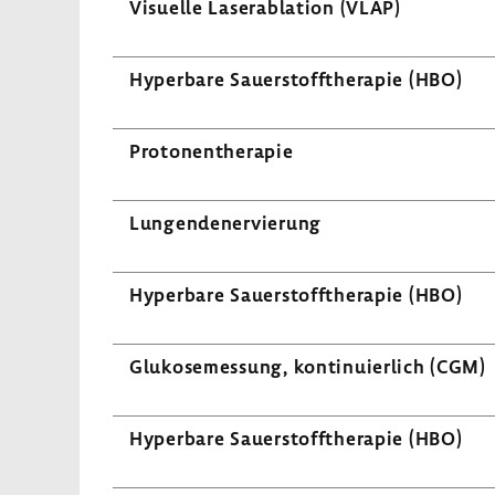
Visu­elle Laser­ab­la­tion (VLAP)
Hyper­bare Sauer­stoff­the­rapie (HBO)
Proto­nen­the­rapie
Lungen­de­ner­vie­rung
Hyper­bare Sauer­stoff­the­rapie (HBO)
Gluko­se­mes­sung, konti­nu­ier­lich (CGM)
Hyper­bare Sauer­stoff­the­rapie (HBO)