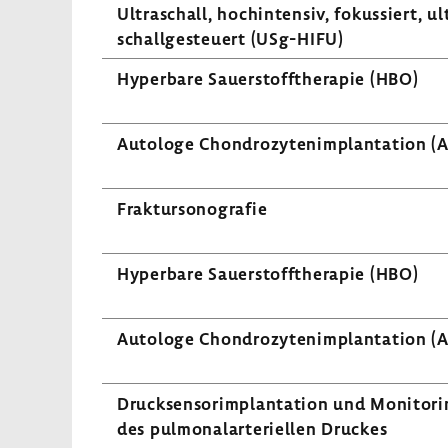
Ultra­schall, hoch­in­tensiv, fokus­siert, ul
schall­ge­steuert (USg-​HIFU)
Hyper­bare Sauer­stoff­the­rapie (HBO)
Auto­loge Chon­dro­zy­ten­im­plan­ta­tion (
Frak­tur­so­no­grafie
Hyper­bare Sauer­stoff­the­rapie (HBO)
Auto­loge Chon­dro­zy­ten­im­plan­ta­tion (
Druck­sen­sor­im­plan­ta­tion und Moni­to­r
des pulmo­nal­arte­ri­ellen Druckes