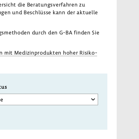
sicht die Bera­tungs­ver­fahren zu
ungen und Beschlüsse kann der aktu­elle
gs­me­thoden durch den G-BA finden Sie
mit Medi­zin­pro­dukten hoher Risi­ko­
tus