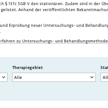
h § 137c SGB V den statio­nären. Zudem sind in der Über­
 gelistet. Anhand der veröf­fent­lichten Bekannt­ma­ch
ng und Erpro­bung neuer Untersuchungs-​ und Behand­lun
.
rfahren zu Untersuchungs-​ und Behand­lungs­me­thoden 
Therapiegebiet
Sta