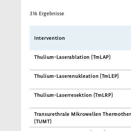
316 Ergeb­nisse
Inter­ven­tion
Thulium-​Laserablation (TmLAP)
Thulium-​Laserenukleation (TmLEP)
Thulium-​Laserresektion (TmLRP)
Tran­sur­ethrale Mikro­wellen Ther­mo­the­
(TUMT)