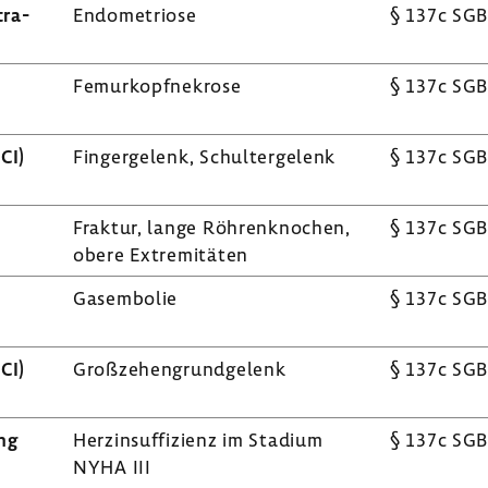
tra­
Endo­me­triose
§ 137c SGB
Femur­kopf­ne­krose
§ 137c SGB
ACI)
Finger­ge­lenk, Schul­ter­ge­lenk
§ 137c SGB
Fraktur, lange Röhren­kno­chen,
§ 137c SGB
obere Extre­mi­täten
Gasem­bolie
§ 137c SGB
ACI)
Groß­ze­hen­grund­ge­lenk
§ 137c SGB
ing
Herz­in­suf­fi­zienz im Stadium
§ 137c SGB
NYHA III