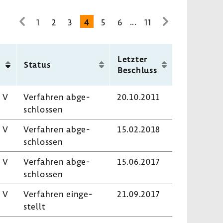
...
1
2
3
4
5
6
11
zur
zur
vorhe­
nächsten
rigen
Seite
Letzter
Seite
Status
Beschluss
 V
Verfahren abge­
20.10.2011
schlossen
 V
Verfahren abge­
15.02.2018
schlossen
 V
Verfahren abge­
15.06.2017
schlossen
 V
Verfahren einge­
21.09.2017
stellt