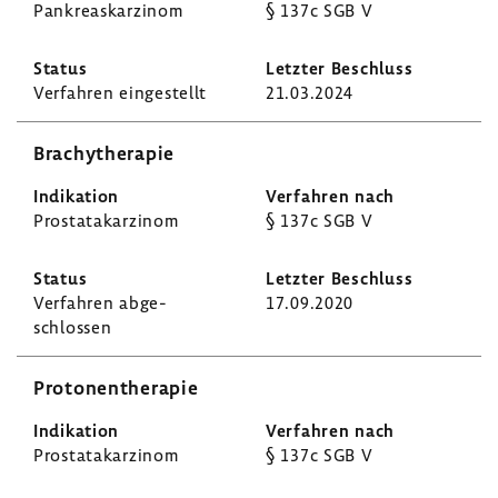
Pankre­as­kar­zinom
§ 137c SGB V
Verfahren einge­stellt
21.03.2024
Brachy­the­rapie
Prostata­kar­zinom
§ 137c SGB V
Verfahren abge­
17.09.2020
schlossen
Proto­nen­the­rapie
Prostata­kar­zinom
§ 137c SGB V