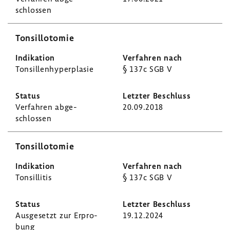
schlossen
Tonsil­lo­tomie
Tonsil­len­hy­per­plasie
§ 137c SGB V
Verfahren abge­
20.09.2018
schlossen
Tonsil­lo­tomie
Tonsil­litis
§ 137c SGB V
Ausge­setzt zur Erpro­
19.12.2024
bung