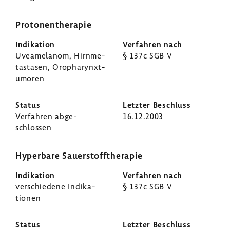
Proto­nen­the­rapie
Uvea­me­l­anom, Hirn­me­
§ 137c SGB V
ta­stasen, Oropha­rynxt­
u­moren
Verfahren abge­
16.12.2003
schlossen
Hyper­bare Sauer­stoff­the­rapie
verschie­dene Indi­ka­
§ 137c SGB V
tionen