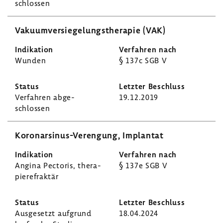
schlossen
Vaku­um­ver­sie­ge­lungs­the­rapie (VAK)
Wunden
§ 137c SGB V
Verfahren abge­
19.12.2019
schlossen
Koronarsinus-​Verengung, Implantat
Angina Pectoris, thera­
§ 137e SGB V
pie­re­fraktär
Ausge­setzt aufgrund
18.04.2024