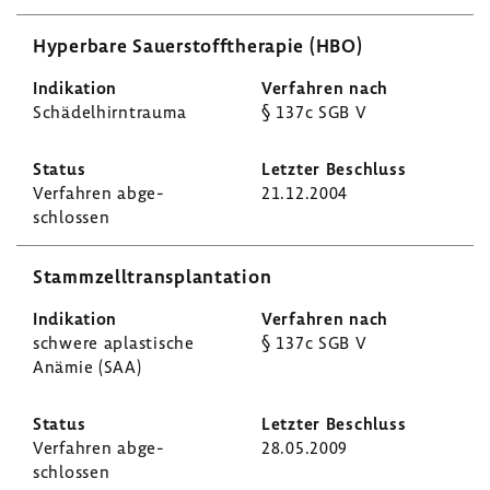
Hyper­bare Sauer­stoff­the­rapie (HBO)
Schä­del­hirn­trauma
§ 137c SGB V
Verfahren abge­
21.12.2004
schlossen
Stamm­zell­trans­plan­ta­tion
schwere aplas­ti­sche
§ 137c SGB V
Anämie (SAA)
Verfahren abge­
28.05.2009
schlossen