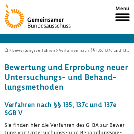
Zur
Menü
Startseite
Sie
Bewertungsverfahren
Verfahren nach §§ 135, 137c und 137e SGB V
sind
Bewer­tung und Erpro­bung neuer
hier:
Untersuchungs-​ und Behand­
lungs­me­thoden
Verfahren nach §§ 135, 137c und 137e
SGB V
Sie finden hier die Verfahren des G-BA zur Bewer­
tung von Untersuchungs-​ und Behand­lungs­me­