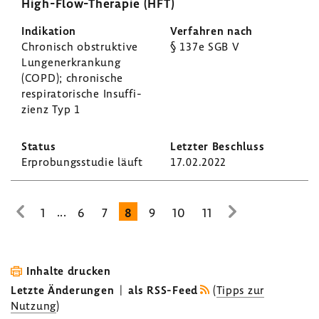
High-​Flow-Therapie (HFT)
Chro­nisch obstruk­tive
§ 137e SGB V
Lungen­er­kran­kung
(COPD); chro­ni­sche
respi­ra­to­ri­sche Insuf­fi­
zienz Typ 1
Erpro­bungs­studie läuft
17.02.2022
...
1
6
7
8
9
10
11
zur
zur
vorhe­
nächsten
rigen
Seite
Seite
Inhalte drucken
Letzte Änderungen
|
als RSS-Feed
(
Tipps zur
Nutzung
)