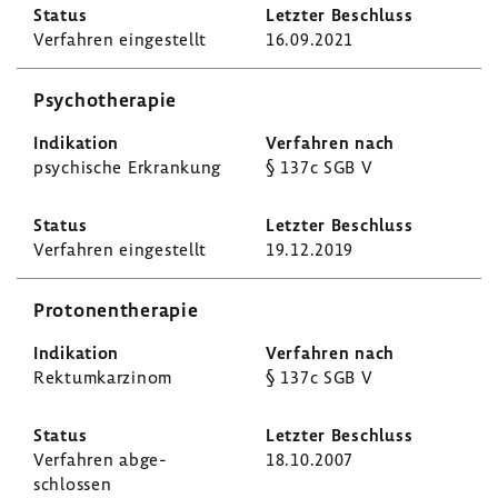
Verfahren einge­stellt
16.09.2021
Psycho­the­rapie
psychi­sche Erkran­kung
§ 137c SGB V
Verfahren einge­stellt
19.12.2019
Proto­nen­the­rapie
Rekt­um­kar­zinom
§ 137c SGB V
Verfahren abge­
18.10.2007
schlossen