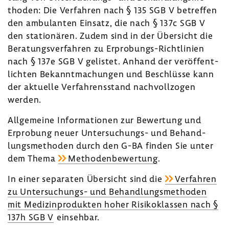
thoden: Die Verfahren nach § 135 SGB V betreffen
den ambu­lanten Einsatz, die nach § 137c SGB V
den statio­nären. Zudem sind in der Über­sicht die
Bera­tungs­ver­fahren zu Erprobungs-​Richtlinien
nach § 137e SGB V gelistet. Anhand der veröf­fent­
lichten Bekannt­ma­chungen und Beschlüsse kann
der aktu­elle Verfah­rens­stand nach­voll­zogen
werden.
Allge­meine Infor­ma­tionen zur Bewer­tung und
Erpro­bung neuer Untersuchungs-​ und Behand­
lungs­me­thoden durch den G-BA finden Sie unter
dem Thema
Metho­den­be­wer­tung
.
In einer sepa­raten Über­sicht sind die
Verfahren
zu Untersuchungs-​ und Behand­lungs­me­thoden
mit Medi­zin­pro­dukten hoher Risi­ko­klassen nach §
137h SGB V
einsehbar.