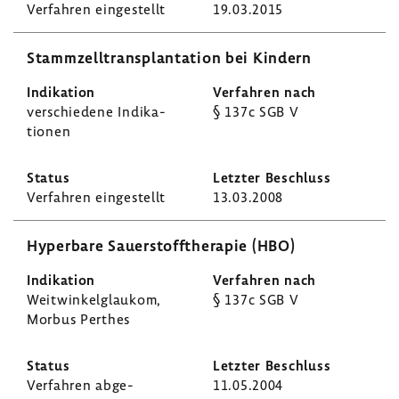
Verfahren einge­stellt
19.03.2015
Stamm­zell­trans­plan­ta­tion bei Kindern
verschie­dene Indi­ka­
§ 137c SGB V
tionen
Verfahren einge­stellt
13.03.2008
Hyper­bare Sauer­stoff­the­rapie (HBO)
Weit­win­kel­glaukom,
§ 137c SGB V
Morbus Perthes
Verfahren abge­
11.05.2004