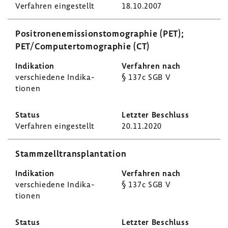
Verfahren einge­stellt
18.10.2007
Posi­tro­nen­emis­si­ons­to­mo­gra­phie (PET);
PET/Compu­ter­to­mo­gra­phie (CT)
verschie­dene Indi­ka­
§ 137c SGB V
tionen
Verfahren einge­stellt
20.11.2020
Stamm­zell­trans­plan­ta­tion
verschie­dene Indi­ka­
§ 137c SGB V
tionen