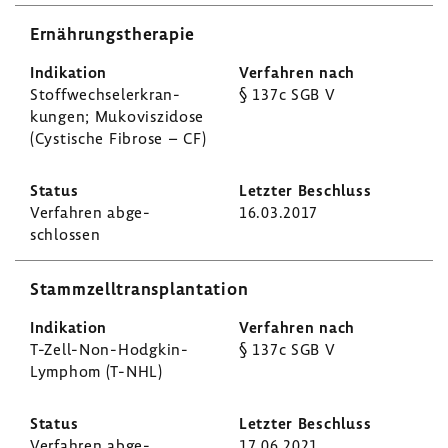
Ernäh­rungs­the­rapie
Stoff­wech­sel­er­kran­
§ 137c SGB V
kungen; Muko­vis­zi­dose
(Cysti­sche Fibrose – CF)
Verfahren abge­
16.03.2017
schlossen
Stamm­zell­trans­plan­ta­tion
T-​Zell-Non-Hodgkin-
§ 137c SGB V
Lymphom (T-NHL)
Verfahren abge­
17.06.2021