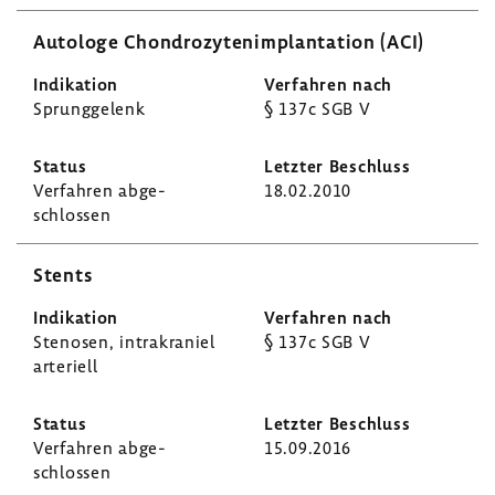
Auto­loge Chon­dro­zy­ten­im­plan­ta­tion (ACI)
Sprung­ge­lenk
§ 137c SGB V
Verfahren abge­
18.02.2010
schlossen
Stents
Stenosen, intra­kra­niel
§ 137c SGB V
arte­riell
Verfahren abge­
15.09.2016
schlossen