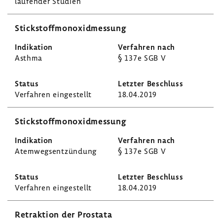
laufender Studien
Stick­stoff­mon­oxid­mes­sung
Asthma
§ 137e SGB V
Verfahren einge­stellt
18.04.2019
Stick­stoff­mon­oxid­mes­sung
Atem­wegs­ent­zün­dung
§ 137e SGB V
Verfahren einge­stellt
18.04.2019
Retrak­tion der Prostata