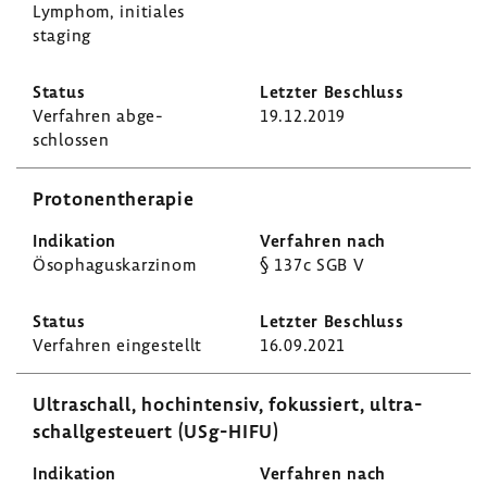
Lymphom, initiales
staging
Verfahren abge­
19.12.2019
schlossen
Proto­nen­the­rapie
Ösopha­gus­kar­zinom
§ 137c SGB V
Verfahren einge­stellt
16.09.2021
Ultra­schall, hoch­in­tensiv, fokus­siert, ultra­
schall­ge­steuert (USg-​HIFU)