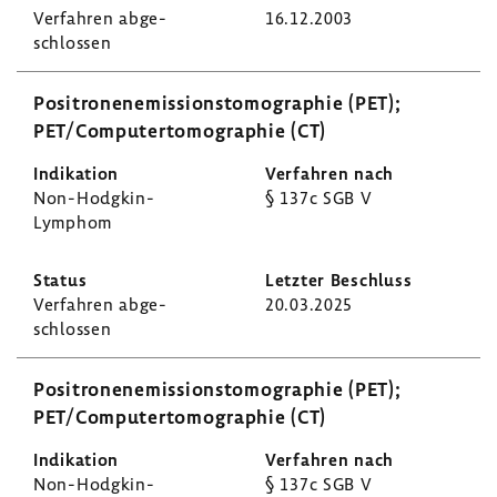
Verfahren abge­
16.12.2003
schlossen
Posi­tro­nen­emis­si­ons­to­mo­gra­phie (PET);
PET/Compu­ter­to­mo­gra­phie (CT)
Non-​Hodgkin-
§ 137c SGB V
Lymphom
Verfahren abge­
20.03.2025
schlossen
Posi­tro­nen­emis­si­ons­to­mo­gra­phie (PET);
PET/Compu­ter­to­mo­gra­phie (CT)
Non-​Hodgkin-
§ 137c SGB V