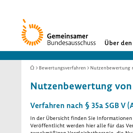
Zur
Startseite
Über den
Sie
Bewertungsverfahren
Nutzenbewertung n
sind
hier:
Nutzen­be­wer­tung von A
Verfahren nach § 35a SGB V
In der Über­sicht finden Sie Infor­ma­tion
Veröf­fent­licht werden hier alle für das Ve
zweck­mä­ßigen Vergleichs­the­rapie, die Nu