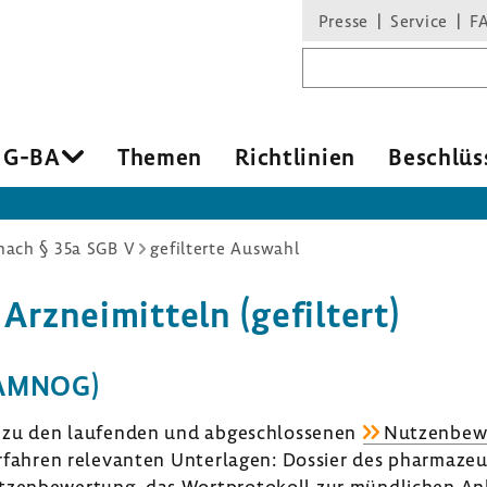
Presse
Service
F
Suchbegriff
 G-BA
Themen
Richt­li­nien
Beschlüs
ach § 35a SGB V
gefilterte Auswahl
rznei­mit­teln (gefil­tert)
 (AMNOG)
en zu den laufenden und abge­schlos­senen
Nutzen­be­w
rfahren rele­vanten Unter­lagen: Dossier des phar­ma­zeu­
tzen­be­wer­tung, das Wort­pro­to­koll zur münd­li­chen