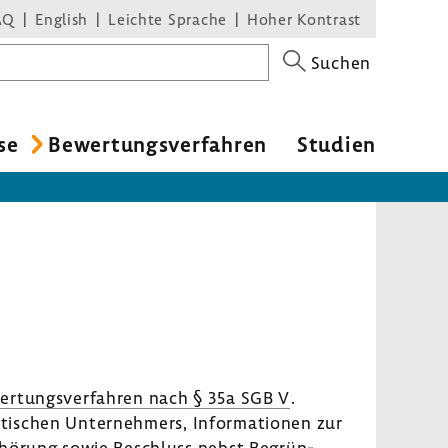
AQ
English
Leichte Sprache
Hoher Kontrast
Suchen
se
Bewer­tungs­ver­fahren
Studien
er­tungs­ver­fahren nach § 35a SGB V
.
ti­schen Unter­neh­mers, Infor­ma­tionen zur
 Anhö­rung sowie Beschluss nebst Begrün­