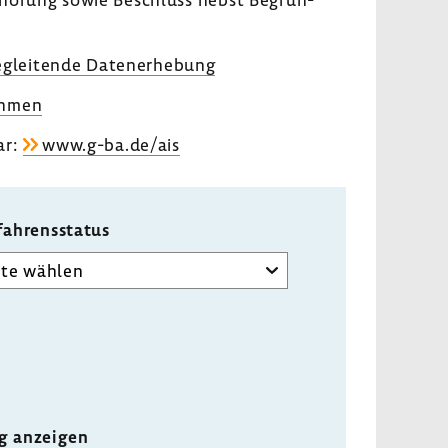
glei­tende Daten­er­he­bung
ahmen
ar:
www.g-ba.de/ais
fahrensstatus
ng anzeigen