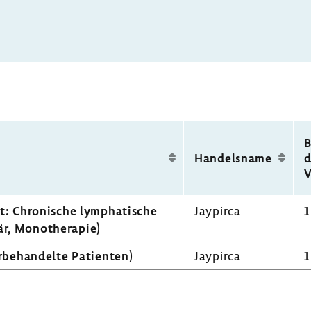
B
Handels­name
d
V
: Chro­ni­sche lympha­ti­sche
Jaypirca
1
är, Mono­the­rapie)
be­han­delte Pati­enten)
Jaypirca
1