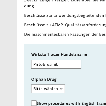
dung.
Beschlüsse zur anwen­dungs­be­glei­tenden 
Beschlüsse zu ATMP-​Qualitätsanforderung
Die maschi­nen­les­baren Fassungen der Be
Wirkstoff oder Handelsname
Orphan Drug
Show procedures with English tran