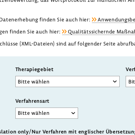
Daten­er­he­bung finden Sie auch hier:
Anwen­dungs­be­
en finden Sie auch hier:
Quali­täts­si­chernde Maßn
schlüsse (XML-​Dateien) sind auf folgender Seite abrufb
Thera­pie­ge­biet
Ver
Gruppe
Verfahrensart
slation only
/Nur Verfahren mit englischer Übersetzu