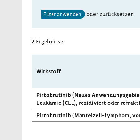
oder
zurück­setzen
2 Ergeb­nisse
Wirk­stoff
Pirto­bru­tinib (Neues Anwen­dungs­ge­biet
Leuk­ämie (CLL), rezi­di­viert oder refrakt
Pirto­bru­tinib (Mantelzell-​Lymphom, vor