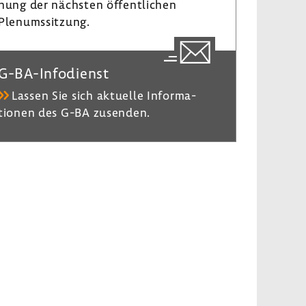
nung der nächsten öffent­li­chen
Plenumssit­zung.
G-​BA-Infodienst
Lassen Sie sich aktu­elle Infor­ma­
tionen des G-BA zusenden.