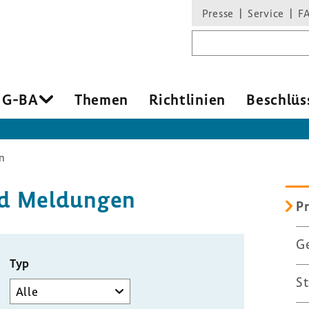
Presse
Service
F
Suchbegriff
 G-BA
Themen
Richt­li­nien
Beschlüs
n
 und Meldungen
Pr
Ge
Typ
St