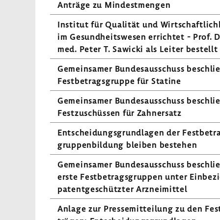
Anträge zu Mindest­mengen
Institut für Qualität und Wirt­schaft­lich­
im Gesund­heits­wesen errichtet - Prof. D
med. Peter T. Sawicki als Leiter bestellt
Gemein­samer Bundes­aus­schuss beschli
Fest­be­trags­gruppe für Statine
Gemein­samer Bundes­aus­schuss beschli
Fest­zu­schüssen für Zahn­ersatz
Entschei­dungs­grund­lagen der Fest­be­tr
grup­pen­bil­dung bleiben bestehen
Gemein­samer Bundes­aus­schuss beschli
erste Fest­be­trags­gruppen unter Einbe­z
patent­ge­schützter Arznei­mittel
Anlage zur Pres­se­mit­tei­lung zu den Fes