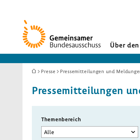
Zur
Startseite
Über den
Sie
Presse
Pressemitteilungen und Meldunge
sind
hier:
Pres­se­mit­tei­lungen
Themenbereich