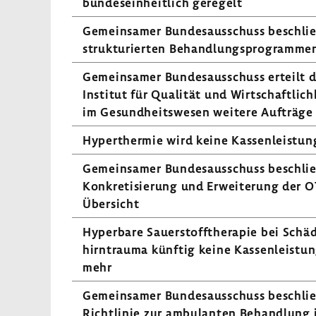
bundes­ein­heit­lich gere­gelt
Gemein­samer Bundes­aus­schuss beschli
struk­tu­rierten Behand­lungs­pro­gramme
Gemein­samer Bundes­aus­schuss erteilt 
Institut für Qualität und Wirt­schaft­lich­
im Gesund­heits­wesen weitere Aufträge
Hyper­thermie wird keine Kassen­leis­tun
Gemein­samer Bundes­aus­schuss beschli
Konkre­ti­sie­rung und Erwei­te­rung der O
Übersicht
Hyper­bare Sauer­stoff­the­rapie bei Schä­
hirn­trauma künftig keine Kassen­leis­tu
mehr
Gemein­samer Bundes­aus­schuss beschli
Richt­linie zur ambu­lanten Behand­lung