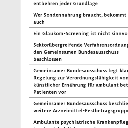
entbehren jeder Grund­lage
Wer Sonden­nah­rung braucht, bekommt 
auch
Ein Glaukom-​Screening ist nicht sinn­vo
Sektor­über­grei­fende Verfah­rens­ord­nun
den Gemein­samen Bundes­aus­schuss
beschlossen
Gemein­samer Bundes­aus­schuss legt kla
Rege­lung zur Verord­nungs­fä­hig­keit vo
künst­li­cher Ernäh­rung für ambu­lant be
Pati­enten vor
Gemein­samer Bundes­aus­schuss beschli
weitere Arzneimittel-​Festbetragsgrupp
Ambu­lante psych­ia­tri­sche Kran­ken­pfl