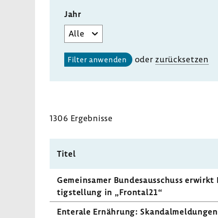
Jahr
oder
zurück­setzen
1306 Ergeb­nisse
Titel
Gemein­samer Bundes­aus­schuss erwirkt 
tig­stel­lung in „Frontal21“
Ente­rale Ernäh­rung: Skan­dal­mel­dungen