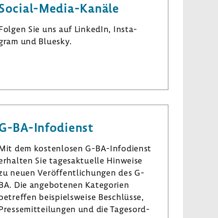
Social-​Media-Kanäle
Folgen Sie uns auf LinkedIn, Insta­
gram und Bluesky.
L
I
B
i
n
l
n
s
u
k
t
e
e
a
s
G-​BA-Infodienst
d
­
k
I
g
y
Mit dem kosten­losen G-​BA-Infodienst
n
r
erhalten Sie tages­ak­tu­elle Hinweise
a
zu neuen Veröf­fent­li­chungen des G-
m
BA. Die ange­bo­tenen Kate­go­rien
betreffen beispiels­weise Beschlüsse,
Pres­se­mit­tei­lungen und die Tages­ord­