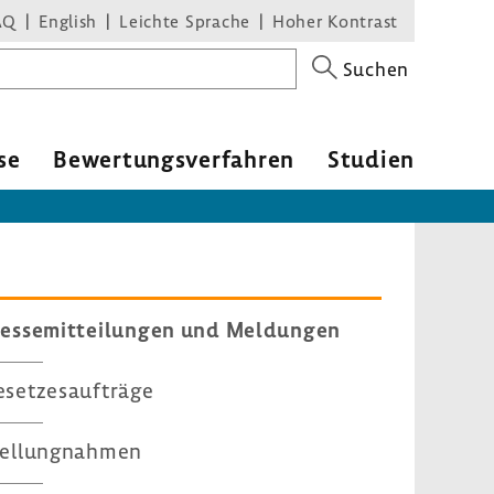
AQ
English
Leichte Sprache
Hoher Kontrast
Suchen
se
Bewer­tungs­ver­fahren
Studien
es­se­mit­tei­lungen und Meldungen
set­zes­auf­träge
el­lung­nahmen