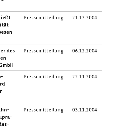
ließt
Pres­se­mit­tei­lung
21.12.2004
ität
­wesen
der des
Pres­se­mit­tei­lung
06.12.2004
den
d GmbH
n­
Pres­se­mit­tei­lung
22.11.2004
ird
r
ahn­
Pres­se­mit­tei­lung
03.11.2004
upra­
des­