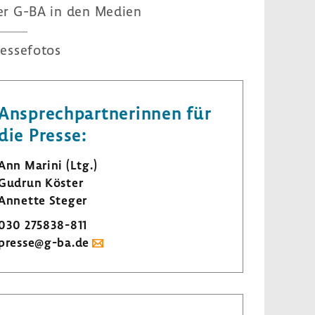
er G-BA in den Medien
es­se­fotos
Ansprech­part­ne­rinnen für
die Presse:
Ann Marini (Ltg.)
Gudrun Köster
Annette Steger
030 275838-​811
presse@g-ba.de