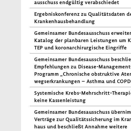
aus­schuss endgültig verab­schiedet
Ergeb­nis­kon­fe­renz zu Quali­täts­daten d
Kran­ken­haus­be­hand­lung
Gemein­samer Bundes­aus­schuss erwei­te
Katalog der plan­baren Leis­tungen um K
TEP und koro­nar­chir­ur­gi­sche Eingriffe
Gemein­samer Bundes­aus­schuss beschli
Empfeh­lungen zu Disease-​Management
Programm „Chro­ni­sche obstruk­tive Ate
wegs­er­kran­kungen – Asthma und COPD
Syste­mi­sche Krebs-​Mehrschritt-Therapi
keine Kassen­leis­tung
Gemein­samer Bundes­aus­schuss über­ni
Verträge zur Quali­täts­si­che­rung im Kra
haus und beschließt Annahme weitere