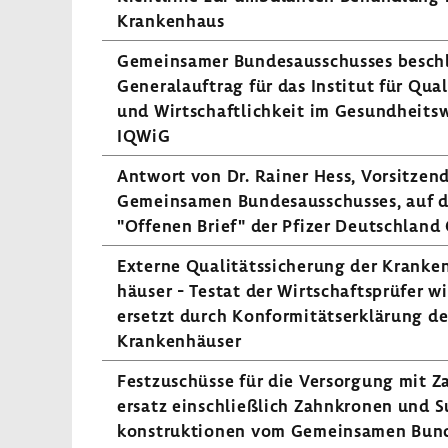
Kran­ken­haus
Gemein­samer Bundes­aus­schusses besch
Gene­ral­auf­trag für das Institut für Qual
und Wirt­schaft­lich­keit im Gesund­heits
IQWiG
Antwort von Dr. Rainer Hess, Vorsit­zen
Gemein­samen Bundes­aus­schusses, auf 
"Offenen Brief" der Pfizer Deutsch­lan
Externe Quali­täts­si­che­rung der Kran­ke
häuser - Testat der Wirt­schafts­prüfer w
ersetzt durch Konfor­mi­täts­er­klä­rung de
Kran­ken­häuser
Fest­zu­schüsse für die Versor­gung mit Z
ersatz einschließ­lich Zahn­kronen und S
kon­struk­tionen vom Gemein­samen Bun