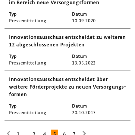
im Bereich neue Versor­gungs­formen
Pres­se­mit­tei­lung
10.09.2020
Inno­va­ti­ons­aus­schuss entscheidet zu weiteren
12 abge­schlos­senen Projekten
Pres­se­mit­tei­lung
13.05.2022
Inno­va­ti­ons­aus­schuss entscheidet über
weitere Förder­pro­jekte zu neuen Versor­gungs­
formen
Pres­se­mit­tei­lung
20.10.2017
...
1
3
4
5
6
7