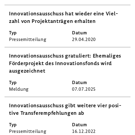
Inno­va­ti­ons­aus­schuss hat wieder eine Viel­
zahl von Projekt­an­trägen erhalten
Pres­se­mit­tei­lung
29.04.2020
Inno­va­ti­ons­aus­schuss gratu­liert: Ehema­liges
Förder­pro­jekt des Inno­va­ti­ons­fonds wird
ausge­zeichnet
Meldung
07.07.2025
Inno­va­ti­ons­aus­schuss gibt weitere vier posi­
tive Trans­fer­emp­feh­lungen ab
Pres­se­mit­tei­lung
16.12.2022