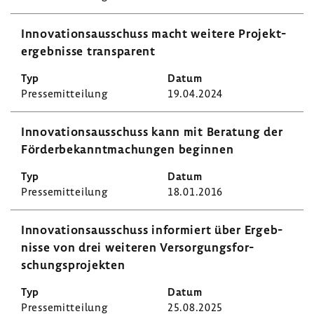
Inno­va­ti­ons­aus­schuss macht weitere Projekt­
er­geb­nisse trans­pa­rent
Pres­se­mit­tei­lung
19.04.2024
Inno­va­ti­ons­aus­schuss kann mit Bera­tung der
Förder­be­kannt­ma­chungen beginnen
Pres­se­mit­tei­lung
18.01.2016
Inno­va­ti­ons­aus­schuss infor­miert über Ergeb­
nisse von drei weiteren Versor­gungs­for­
schungs­pro­jekten
Pres­se­mit­tei­lung
25.08.2025