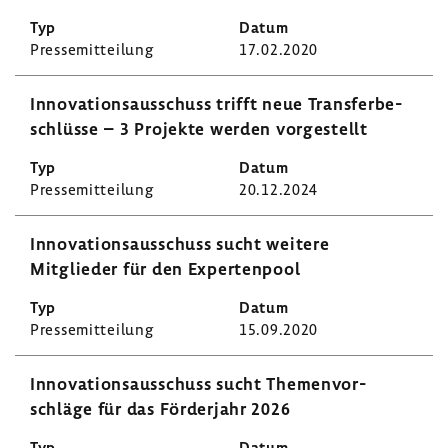
Pres­se­mit­tei­lung
17.02.2020
Inno­va­ti­ons­aus­schuss trifft neue Trans­fer­be­
schlüsse – 3 Projekte werden vorge­stellt
Pres­se­mit­tei­lung
20.12.2024
Inno­va­ti­ons­aus­schuss sucht weitere
Mitglieder für den Exper­ten­pool
Pres­se­mit­tei­lung
15.09.2020
Inno­va­ti­ons­aus­schuss sucht Themen­vor­
schläge für das Förder­jahr 2026