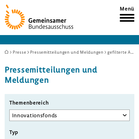
Zur
Menü
Startseite
Sie
Presse
Pressemitteilungen und Meldungen
gefilterte Auswahl
sind
Pres­se­mit­tei­lungen und
hier:
Meldungen
Themenbereich
Typ