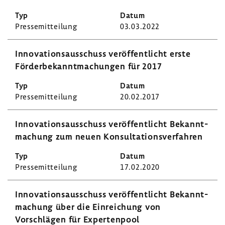
Pres­se­mit­tei­lung
03.03.2022
Inno­va­ti­ons­aus­schuss veröf­fent­licht erste
Förder­be­kannt­ma­chungen für 2017
Pres­se­mit­tei­lung
20.02.2017
Inno­va­ti­ons­aus­schuss veröf­fent­licht Bekannt­
ma­chung zum neuen Konsul­ta­ti­ons­ver­fahren
Pres­se­mit­tei­lung
17.02.2020
Inno­va­ti­ons­aus­schuss veröf­fent­licht Bekannt­
ma­chung über die Einrei­chung von
Vorschlägen für Exper­ten­pool