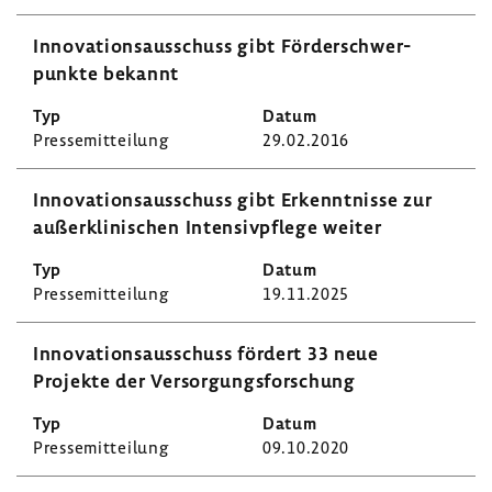
Inno­va­ti­ons­aus­schuss gibt Förder­schwer­
punkte bekannt
Pres­se­mit­tei­lung
29.02.2016
Inno­va­ti­ons­aus­schuss gibt Erkennt­nisse zur
außer­kli­ni­schen Inten­siv­pflege weiter
Pres­se­mit­tei­lung
19.11.2025
Inno­va­ti­ons­aus­schuss fördert 33 neue
Projekte der Versor­gungs­for­schung
Pres­se­mit­tei­lung
09.10.2020