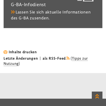
G-​BA-Infodienst
Lassen Sie sich aktu­elle Infor­ma­tionen
des G-BA zusenden.
Inhalte drucken
Letzte Änderungen
|
als RSS-Feed
(
Tipps zur
Nutzung
)
Zum
Seite