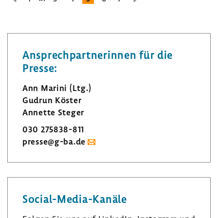
zur
zur
vorhe­
nächsten
rigen
Seite
Seite
Ansprech­part­ne­rinnen für die
Presse:
Ann Marini (Ltg.)
Gudrun Köster
Annette Steger
030 275838-​811
presse@g-ba.de
Social-​Media-Kanäle