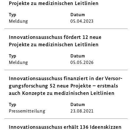
Projekte zu medi­zi­ni­schen Leit­li­nien
Meldung
05.04.2023
Inno­va­ti­ons­aus­schuss fördert 12 neue
Projekte zu medi­zi­ni­schen Leit­li­nien
Meldung
05.05.2026
Inno­va­ti­ons­aus­schuss finan­ziert in der Versor­
gungs­for­schung 52 neue Projekte – erst­mals
auch Konzepte zu medi­zi­ni­schen Leit­li­nien
Pres­se­mit­tei­lung
23.08.2021
Inno­va­ti­ons­aus­schuss erhält 136 Ideen­skizzen