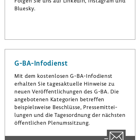
Folgen Sie uns auf LinkedIn, Insta­gram und
Bluesky.
L
I
B
i
n
l
n
s
u
k
t
e
e
a
s
G-​BA-Infodienst
d
­
k
I
g
y
Mit dem kosten­losen G-​BA-Infodienst
n
r
erhalten Sie tages­ak­tu­elle Hinweise zu
a
neuen Veröf­fent­li­chungen des G-BA. Die
m
ange­bo­tenen Kate­go­rien betreffen
beispiels­weise Beschlüsse, Pres­se­mit­tei­
lungen und die Tages­ord­nung der nächsten
öffent­li­chen Plenumssit­zung.