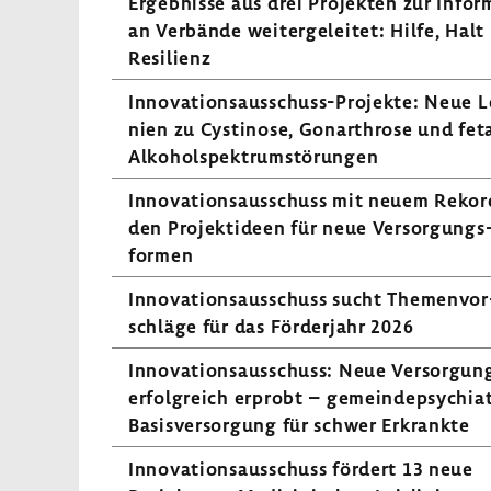
Ergeb­nisse aus drei Projekten zur Infor­
an Verbände weiter­ge­leitet: Hilfe, Halt
Resi­lienz
Innovationsausschuss-​Projekte: Neue Lei
nien zu Cysti­nose, Gonar­throse und fet
Alko­hol­spek­trum­stö­rungen
Inno­va­ti­ons­aus­schuss mit neuem Rekor
den Projekt­ideen für neue Versor­gungs
formen
Inno­va­ti­ons­aus­schuss sucht Themen­vor
schläge für das Förder­jahr 2026
Inno­va­ti­ons­aus­schuss: Neue Versor­gun
erfolg­reich erprobt – gemein­de­psych­ia­t
Basis­ver­sor­gung für schwer Erkrankte
Inno­va­ti­ons­aus­schuss fördert 13 neue