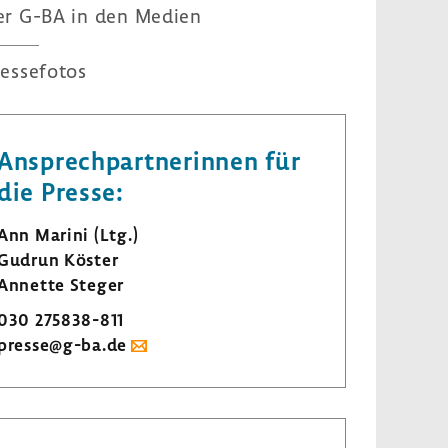
er G-BA in den Medien
es­se­fotos
Ansprech­part­ne­rinnen für
die Presse:
Ann Marini (Ltg.)
Gudrun Köster
Annette Steger
030 275838-​811
presse@g-ba.de