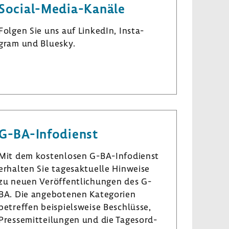
Social-​Media-Kanäle
Folgen Sie uns auf LinkedIn, Insta­
gram und Bluesky.
L
I
B
i
n
l
n
s
u
k
t
e
e
a
s
G-​BA-Infodienst
d
­
k
I
g
y
Mit dem kosten­losen G-​BA-Infodienst
n
r
erhalten Sie tages­ak­tu­elle Hinweise
a
zu neuen Veröf­fent­li­chungen des G-
m
BA. Die ange­bo­tenen Kate­go­rien
betreffen beispiels­weise Beschlüsse,
Pres­se­mit­tei­lungen und die Tages­ord­