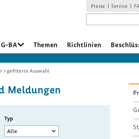
Presse
Service
F
Suchbegriff
 G-BA
Themen
Richt­li­nien
Beschlüs
n
gefilterte Auswahl
 und Meldungen
Pr
Ge
Typ
St