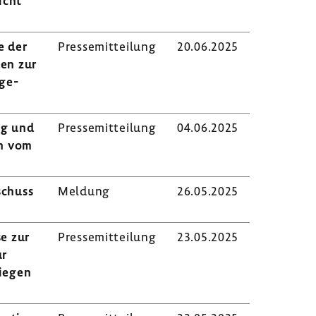
licht
e der
Pres­se­mit­tei­lung
20.06.2025
den zur
­ge­
ng und
Pres­se­mit­tei­lung
04.06.2025
en vom
­schuss
Meldung
26.05.2025
se zur
Pres­se­mit­tei­lung
23.05.2025
ur
liegen