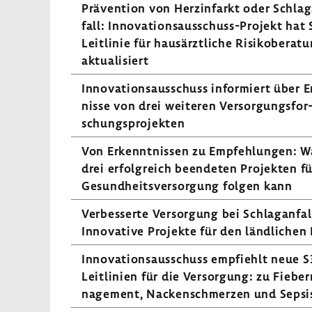
Präven­tion von Herz­in­farkt oder Schlag
fall: Innovationsausschuss-​Projekt hat S
Leitlinie für haus­ärzt­liche Risi­k­o­be­ra­t
aktua­li­siert
Inno­va­ti­ons­aus­schuss infor­miert über 
nisse von drei weiteren Versor­gungs­for
schungs­pro­jekten
Von Erkennt­nissen zu Empfeh­lungen: W
drei erfolg­reich been­deten Projekten fü
Gesund­heits­ver­sor­gung folgen kann
Verbes­serte Versor­gung bei Schlag­an­fal
Inno­va­tive Projekte für den länd­li­che
Inno­va­ti­ons­aus­schuss empfiehlt neue S3
Leitlinien für die Versor­gung: zu Fieber
nage­ment, Nacken­schmerzen und Sepsi