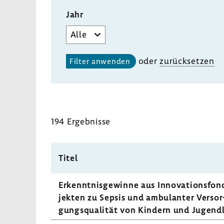
Jahr
oder
zurück­setzen
194 Ergeb­nisse
Titel
Erkennt­nis­ge­winne aus Inno­va­ti­ons­fon
jekten zu Sepsis und ambu­lanter Versor
gungs­qua­lität von Kindern und Jugend­l