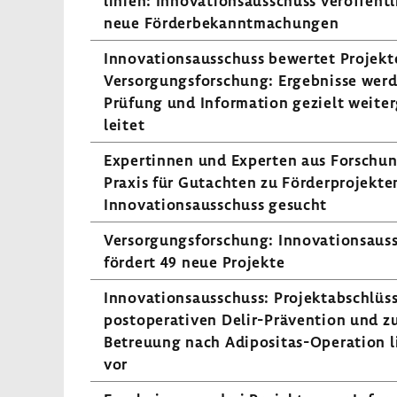
li­nien: Inno­va­ti­ons­aus­schuss veröf­fent­
neue Förder­be­kannt­ma­chungen
Inno­va­ti­ons­aus­schuss bewertet Projekt
Versor­gungs­for­schung: Ergeb­nisse wer
Prüfung und Infor­ma­tion gezielt weiter
leitet
Exper­tinnen und Experten aus Forschu
Praxis für Gutachten zu Förder­pro­jekt
Inno­va­ti­ons­aus­schuss gesucht
Versor­gungs­for­schung: Inno­va­ti­ons­aus
fördert 49 neue Projekte
Inno­va­ti­ons­aus­schuss: Projekt­ab­schlüs
post­ope­ra­tiven Delir-​Prävention und z
Betreuung nach Adipositas-​Operation 
vor