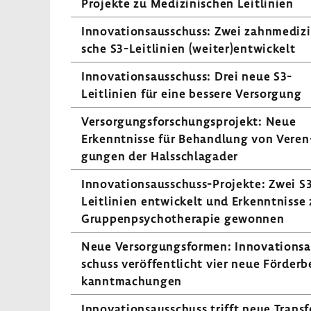
Projekte zu Medi­zi­ni­schen Leit­li­nien
Inno­va­ti­ons­aus­schuss: Zwei zahn­me­di­zi
sche S3-​Leitlinien (weiter)entwi­ckelt
Inno­va­ti­ons­aus­schuss: Drei neue S3-​
Leitlinien für eine bessere Versor­gung
Versor­gungs­for­schungs­pro­jekt: Neue
Erkennt­nisse für Behand­lung von Veren
gungen der Hals­schlag­ader
Innovationsausschuss-​Projekte: Zwei S3
Leitlinien entwi­ckelt und Erkennt­nisse 
Grup­pen­psy­cho­the­rapie gewonnen
Neue Versor­gungs­formen: Inno­va­ti­ons­
schuss veröf­fent­licht vier neue Förder­b
kannt­ma­chungen
Inno­va­ti­ons­aus­schuss trifft neue Trans­f