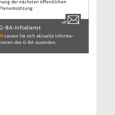
nung der nächsten öffent­li­chen
Plenumssit­zung.
G-​BA-Infodienst
Lassen Sie sich aktu­elle Infor­ma­
tionen des G-BA zusenden.