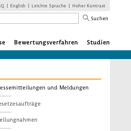
AQ
English
Leichte Sprache
Hoher Kontrast
Suchen
se
Bewer­tungs­ver­fahren
Studien
es­se­mit­tei­lungen und Meldungen
set­zes­auf­träge
el­lung­nahmen