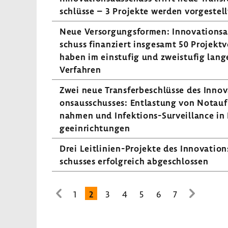
schlüsse – 3 Projekte werden vorge­stell
Neue Versor­gungs­formen: Inno­va­ti­ons­
schuss finan­ziert insge­samt 50 Projekt­v
haben im einstufig und zwei­stufig lang
Verfahren
Zwei neue Trans­fer­be­schlüsse des Inno­va
ons­aus­schusses: Entlas­tung von Notauf
nahmen und Infektions-​Surveillance in 
ge­ein­rich­tungen
Drei Leitlinien-​Projekte des Inno­va­ti­on
schusses erfolg­reich abge­schlossen
1
2
3
4
5
6
7
zur
zur
vorhe­
nächsten
rigen
Seite