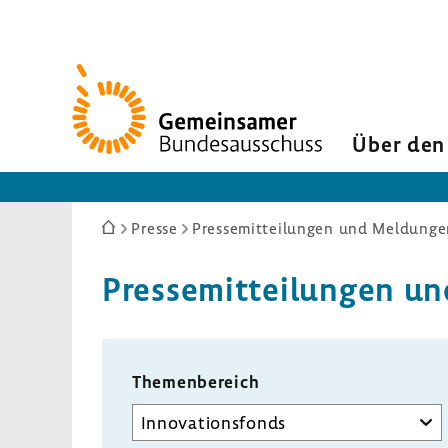
Zur
Startseite
Über den
Sie
Presse
Pressemitteilungen und Meldunge
sind
hier:
Pres­se­mit­tei­lungen
Themenbereich