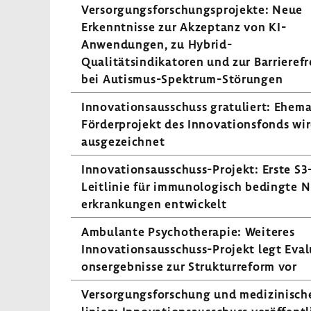
Versor­gungs­for­schungs­pro­jekte: Neue
Erkennt­nisse zur Akzep­tanz von KI-​
Anwendungen, zu Hybrid-​
Qualitätsindikatoren und zur Barrie­re­fre
bei Autismus-​Spektrum-Störungen
Inno­va­ti­ons­aus­schuss gratu­liert: Ehema
Förder­pro­jekt des Inno­va­ti­ons­fonds wi
ausge­zeichnet
Innovationsausschuss-​Projekt: Erste S3-
Leitlinie für immu­no­lo­gisch bedingte 
er­kran­kungen entwi­ckelt
Ambu­lante Psycho­the­rapie: Weiteres
Innovationsausschuss-​Projekt legt Evalu
ons­er­geb­nisse zur Struk­tur­re­form vor
Versor­gungs­for­schung und medi­zi­ni­sch