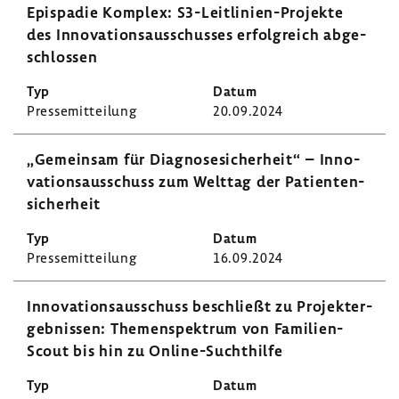
Epispadie Komplex: S3-​Leitlinien-Projekte
des Inno­va­ti­ons­aus­schusses erfolg­reich abge­
schlossen
Pres­se­mit­tei­lung
20.09.2024
„Gemeinsam für Diagno­se­si­cher­heit“ – Inno­
va­ti­ons­aus­schuss zum Welttag der Pati­en­ten­
si­cher­heit
Pres­se­mit­tei­lung
16.09.2024
Inno­va­ti­ons­aus­schuss beschließt zu Projekt­er­
geb­nissen: Themen­spek­trum von Familien-​
Scout bis hin zu Online-​Suchthilfe