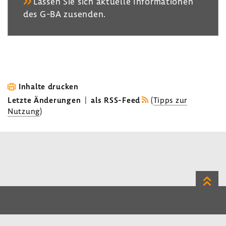
Lassen Sie sich aktu­elle Infor­ma­tionen
des G-BA zusenden.
Inhalte drucken
Letzte Änderungen
|
als RSS-Feed
(
Tipps zur
Nutzung
)
Zum
Seite
LinkedIn
Instagram
Bluesky
Impressum
Datenschutz
Kontakt
Inhalt