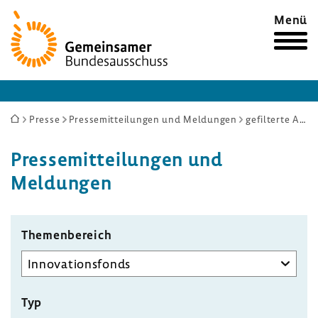
Zur
Menü
Startseite
Sie
Presse
Pressemitteilungen und Meldungen
gefilterte Auswahl
sind
Pres­se­mit­tei­lungen und
hier:
Meldungen
Themenbereich
Typ