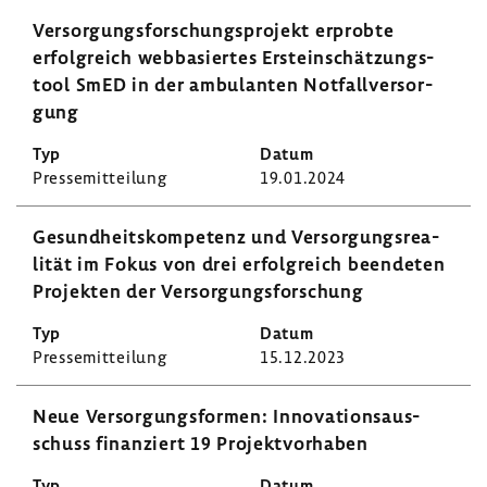
Versor­gungs­for­schungs­pro­jekt erprobte
erfolg­reich webba­siertes Erst­ein­schät­zung­s­
tool SmED in der ambu­lanten Notfall­ver­sor­
gung
Pres­se­mit­tei­lung
19.01.2024
Gesund­heits­kom­pe­tenz und Versor­gungs­rea­
lität im Fokus von drei erfolg­reich been­deten
Projekten der Versor­gungs­for­schung
Pres­se­mit­tei­lung
15.12.2023
Neue Versor­gungs­formen: Inno­va­ti­ons­aus­
schuss finan­ziert 19 Projekt­vor­haben