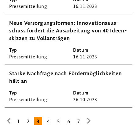
Pres­se­mit­tei­lung
16.11.2023
Neue Versor­gungs­formen: Inno­va­ti­ons­aus­
schuss fördert die Ausar­bei­tung von 40 Ideen­
skizzen zu Voll­an­trägen
Pres­se­mit­tei­lung
16.11.2023
Starke Nach­frage nach Förder­mög­lich­keiten
hält an
Pres­se­mit­tei­lung
26.10.2023
1
2
3
4
5
6
7
zur
zur
vorhe­
nächsten