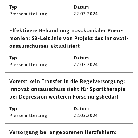
Pres­se­mit­tei­lung
22.03.2024
Effek­ti­vere Behand­lung noso­ko­mialer Pneu­
mo­nien: S3-​Leitlinie von Projekt des Inno­va­ti­
ons­aus­schusses aktua­li­siert
Pres­se­mit­tei­lung
22.03.2024
Vorerst kein Transfer in die Regel­ver­sor­gung:
Inno­va­ti­ons­aus­schuss sieht für Sport­the­rapie
bei Depres­sion weiteren Forschungs­be­darf
Pres­se­mit­tei­lung
22.03.2024
Versor­gung bei ange­bo­renen Herz­feh­lern: