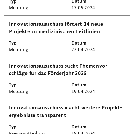
Meldung
17.05.2024
Inno­va­ti­ons­aus­schuss fördert 14 neue
Projekte zu medi­zi­ni­schen Leit­li­nien
Meldung
22.04.2024
Inno­va­ti­ons­aus­schuss sucht Themen­vor­
schläge für das Förder­jahr 2025
Meldung
19.04.2024
Inno­va­ti­ons­aus­schuss macht weitere Projekt­
er­geb­nisse trans­pa­rent
Pres­se­mit­tei­lung
19.04.2024