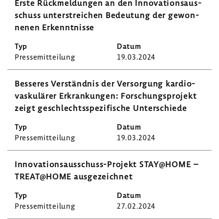
Erste Rück­mel­dungen an den Inno­va­ti­ons­aus­
schuss unter­strei­chen Bedeu­tung der gewon­
nenen Erkennt­nisse
Pres­se­mit­tei­lung
19.03.2024
Besseres Verständnis der Versor­gung kardio­
vas­ku­lärer Erkran­kungen: Forschungs­pro­jekt
zeigt geschlechts­spe­zi­fi­sche Unter­schiede
Pres­se­mit­tei­lung
19.03.2024
Innovationsausschuss-​Projekt STAY@HOME –
TREAT@HOME ausge­zeichnet
Pres­se­mit­tei­lung
27.02.2024