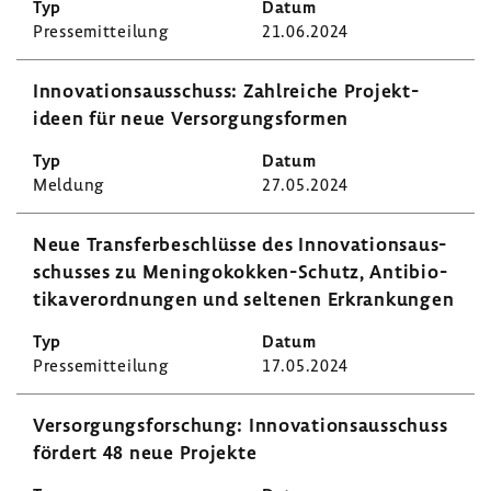
Pres­se­mit­tei­lung
21.06.2024
Inno­va­ti­ons­aus­schuss: Zahl­reiche Projekt­
ideen für neue Versor­gungs­formen
Meldung
27.05.2024
Neue Trans­fer­be­schlüsse des Inno­va­ti­ons­aus­
schusses zu Meningokokken-​Schutz, Anti­bio­
ti­ka­ver­ord­nungen und seltenen Erkran­kungen
Pres­se­mit­tei­lung
17.05.2024
Versor­gungs­for­schung: Inno­va­ti­ons­aus­schuss
fördert 48 neue Projekte