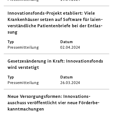
Innovationsfonds-​Projekt etabliert: Viele
Kran­ken­häuser setzen auf Soft­ware für laien­
ver­ständ­liche Pati­en­ten­briefe bei der Entlas­
sung
Pres­se­mit­tei­lung
02.04.2024
Geset­zes­än­de­rung in Kraft: Inno­va­ti­ons­fonds
wird verste­tigt
Pres­se­mit­tei­lung
26.03.2024
Neue Versor­gungs­formen: Inno­va­ti­ons­
auschuss veröf­fent­licht vier neue Förder­be­
kannt­ma­chungen