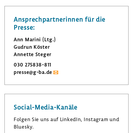
rigen
Seite
Seite
Ansprech­part­ne­rinnen für die
Presse:
Ann Marini (Ltg.)
Gudrun Köster
Annette Steger
030 275838-​811
presse@g-ba.de
Social-​Media-Kanäle
Folgen Sie uns auf LinkedIn, Insta­gram und
Bluesky.