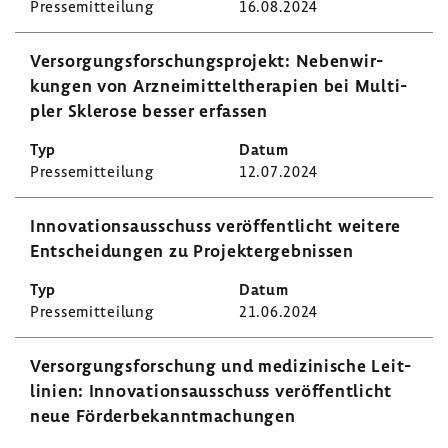
Pres­se­mit­tei­lung
16.08.2024
Versor­gungs­for­schungs­pro­jekt: Neben­wir­
kungen von Arznei­mit­tel­the­ra­pien bei Multi­
pler Skle­rose besser erfassen
Pres­se­mit­tei­lung
12.07.2024
Inno­va­ti­ons­aus­schuss veröf­fent­licht weitere
Entschei­dungen zu Projekt­er­geb­nissen
Pres­se­mit­tei­lung
21.06.2024
Versor­gungs­for­schung und medi­zi­ni­sche Leit­
li­nien: Inno­va­ti­ons­aus­schuss veröf­fent­licht
neue Förder­be­kannt­ma­chungen