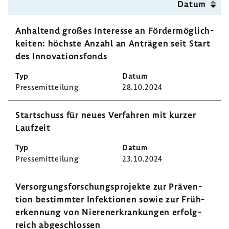
Datum
Anhal­tend großes Inter­esse an Förder­mög­lich­
keiten: höchste Anzahl an Anträgen seit Start
des Inno­va­ti­ons­fonds
Pres­se­mit­tei­lung
28.10.2024
Start­schuss für neues Verfahren mit kurzer
Lauf­zeit
Pres­se­mit­tei­lung
23.10.2024
Versor­gungs­for­schungs­pro­jekte zur Präven­
tion bestimmter Infek­tionen sowie zur Früh­
erken­nung von Nieren­er­kran­kungen erfolg­
reich abge­schlossen