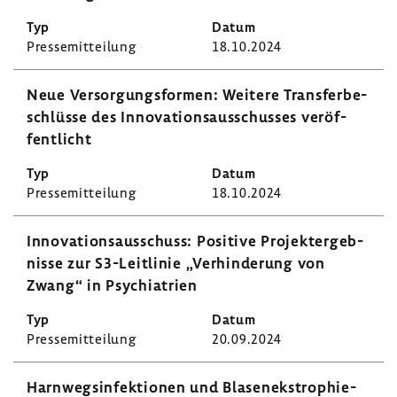
Pres­se­mit­tei­lung
18.10.2024
Neue Versor­gungs­formen: Weitere Trans­fer­be­
schlüsse des Inno­va­ti­ons­aus­schusses veröf­
fent­licht
Pres­se­mit­tei­lung
18.10.2024
Inno­va­ti­ons­aus­schuss: Posi­tive Projekt­er­geb­
nisse zur S3-​Leitlinie „Verhin­de­rung von
Zwang“ in Psych­ia­trien
Pres­se­mit­tei­lung
20.09.2024
Harn­wegs­in­fek­tionen und Blasenekstrophie-​