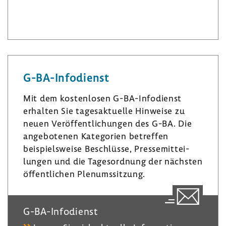
L
I
B
i
n
l
n
s
u
k
t
e
e
a
s
G-​BA-Infodienst
d
­
k
I
g
y
Mit dem kosten­losen G-​BA-Infodienst
n
r
erhalten Sie tages­ak­tu­elle Hinweise zu
a
neuen Veröf­fent­li­chungen des G-BA. Die
m
ange­bo­tenen Kate­go­rien betreffen
beispiels­weise Beschlüsse, Pres­se­mit­tei­
lungen und die Tages­ord­nung der nächsten
öffent­li­chen Plenumssit­zung.
G-​BA-Infodienst