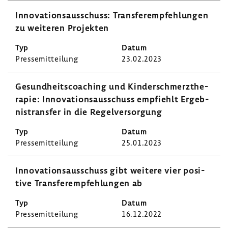
Inno­va­ti­ons­aus­schuss: Trans­fer­emp­feh­lungen
zu weiteren Projekten
Pres­se­mit­tei­lung
23.02.2023
Gesund­heits­coa­ching und Kinder­schmerz­the­
rapie: Inno­va­ti­ons­aus­schuss empfiehlt Ergeb­
nis­transfer in die Regel­ver­sor­gung
Pres­se­mit­tei­lung
25.01.2023
Inno­va­ti­ons­aus­schuss gibt weitere vier posi­
tive Trans­fer­emp­feh­lungen ab
Pres­se­mit­tei­lung
16.12.2022