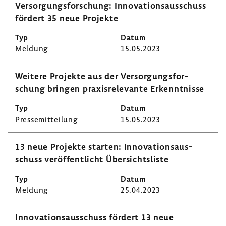
Versor­gungs­for­schung: Inno­va­ti­ons­aus­schuss
fördert 35 neue Projekte
Meldung
15.05.2023
Weitere Projekte aus der Versor­gungs­for­
schung bringen praxis­re­le­vante Erkennt­nisse
Pres­se­mit­tei­lung
15.05.2023
13 neue Projekte starten: Inno­va­ti­ons­aus­
schuss veröf­fent­licht Über­sichts­liste
Meldung
25.04.2023
Inno­va­ti­ons­aus­schuss fördert 13 neue