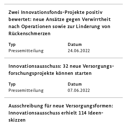
Zwei Innovationsfonds-​Projekte positiv
bewertet: neue Ansätze gegen Verwirrt­heit
nach Opera­tionen sowie zur Linde­rung von
Rücken­schmerzen
Pres­se­mit­tei­lung
24.06.2022
Inno­va­ti­ons­aus­schuss: 32 neue Versor­gungs­
for­schungs­pro­jekte können starten
Pres­se­mit­tei­lung
07.06.2022
Ausschrei­bung für neue Versor­gungs­formen:
Inno­va­ti­ons­aus­schuss erhielt 114 Ideen­
skizzen