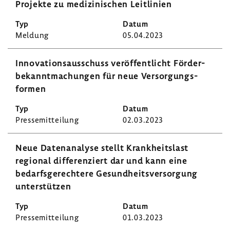
Projekte zu medi­zi­ni­schen Leit­li­nien
Meldung
05.04.2023
Inno­va­ti­ons­aus­schuss veröf­fent­licht Förder­
be­kannt­ma­chungen für neue Versor­gungs­
formen
Pres­se­mit­tei­lung
02.03.2023
Neue Daten­ana­lyse stellt Krank­heits­last
regional diffe­ren­ziert dar und kann eine
bedarfs­ge­rech­tere Gesund­heits­ver­sor­gung
unter­stützen
Pres­se­mit­tei­lung
01.03.2023