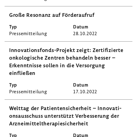
Große Reso­nanz auf Förder­aufruf
Pres­se­mit­tei­lung
28.10.2022
Innovationsfonds-​Projekt zeigt: Zerti­fi­zierte
onko­lo­gi­sche Zentren behan­deln besser –
Erkennt­nisse sollen in die Versor­gung
einfließen
Pres­se­mit­tei­lung
17.10.2022
Welttag der Pati­en­ten­si­cher­heit – Inno­va­ti­
ons­aus­schuss unter­stützt Verbes­se­rung der
Arznei­mit­tel­the­ra­pie­si­cher­heit