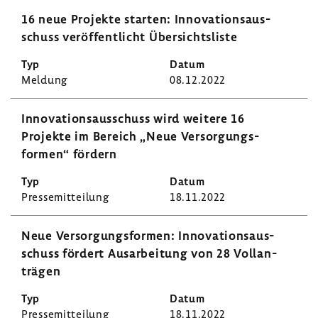
16 neue Projekte starten: Inno­va­ti­ons­aus­
schuss veröf­fent­licht Über­sichts­liste
Meldung
08.12.2022
Inno­va­ti­ons­aus­schuss wird weitere 16
Projekte im Bereich „Neue Versor­gungs­
formen“ fördern
Pres­se­mit­tei­lung
18.11.2022
Neue Versor­gungs­formen: Inno­va­ti­ons­aus­
schuss fördert Ausar­bei­tung von 28 Voll­an­
trägen
Pres­se­mit­tei­lung
18.11.2022