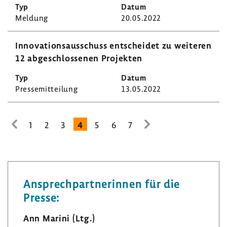
Meldung
20.05.2022
Inno­va­ti­ons­aus­schuss entscheidet zu weiteren
12 abge­schlos­senen Projekten
Pres­se­mit­tei­lung
13.05.2022
1
2
3
4
5
6
7
zur
zur
vorhe­
nächsten
rigen
Seite
Seite
Ansprech­part­ne­rinnen für die
Presse:
Ann Marini (Ltg.)