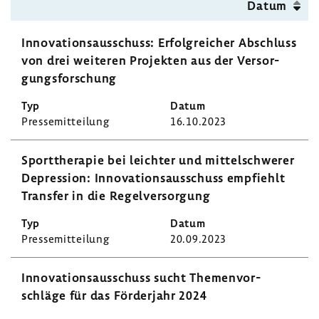
Datum
Inno­va­ti­ons­aus­schuss: Erfolg­rei­cher Abschluss
von drei weiteren Projekten aus der Versor­
gungs­for­schung
Pres­se­mit­tei­lung
16.10.2023
Sport­the­rapie bei leichter und mittel­schwerer
Depres­sion: Inno­va­ti­ons­aus­schuss empfiehlt
Transfer in die Regel­ver­sor­gung
Pres­se­mit­tei­lung
20.09.2023
Inno­va­ti­ons­aus­schuss sucht Themen­vor­
schläge für das Förder­jahr 2024