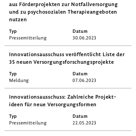
aus Förder­pro­jekten zur Notfall­ver­sor­gung
und zu psycho­so­zialen Thera­pie­an­ge­boten
nutzen
Pres­se­mit­tei­lung
30.06.2023
Inno­va­ti­ons­aus­schuss veröf­fent­licht Liste der
35 neuen Versor­gungs­for­schungs­pro­jekte
Meldung
07.06.2023
Inno­va­ti­ons­aus­schuss: Zahl­reiche Projekt­
ideen für neue Versor­gungs­formen
Pres­se­mit­tei­lung
22.05.2023