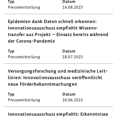
Pres­se­mit­tei­lung
16.08.2023
Epide­mien dank Daten schnell erkennen:
Inno­va­ti­ons­aus­schuss empfiehlt Wissens­
transfer aus Projekt – Einsatz bereits während
der Corona-​Pandemie
Pres­se­mit­tei­lung
18.07.2023
Versor­gungs­for­schung und medi­zi­ni­sche Leit­
li­nien: Inno­va­ti­ons­aus­schuss veröf­fent­licht
neue Förder­be­kannt­ma­chungen
Pres­se­mit­tei­lung
30.06.2023
Inno­va­ti­ons­aus­schuss empfiehlt: Erkennt­nisse