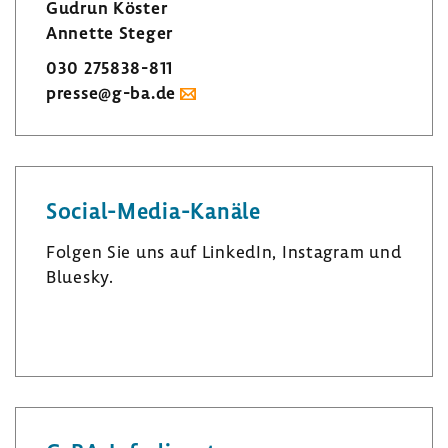
Gudrun Köster
Annette Steger
030 275838-​811
presse@g-ba.de
Social-​Media-Kanäle
Folgen Sie uns auf LinkedIn, Insta­gram und
Bluesky.
L
I
B
i
n
l
n
s
u
k
t
e
e
a
s