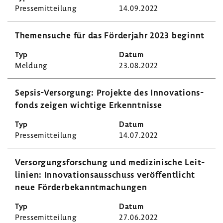
Pres­se­mit­tei­lung
14.09.2022
Themen­suche für das Förder­jahr 2023 beginnt
Meldung
23.08.2022
Sepsis-​Versorgung: Projekte des Inno­va­ti­ons­
fonds zeigen wich­tige Erkennt­nisse
Pres­se­mit­tei­lung
14.07.2022
Versor­gungs­for­schung und medi­zi­ni­sche Leit­
li­nien: Inno­va­ti­ons­aus­schuss veröf­fent­licht
neue Förder­be­kannt­ma­chungen
Pres­se­mit­tei­lung
27.06.2022