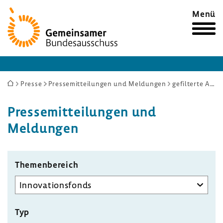
Zur
Menü
Startseite
Sie
Presse
Pressemitteilungen und Meldungen
gefilterte Auswahl
sind
Pres­se­mit­tei­lungen und
hier:
Meldungen
Themenbereich
Typ