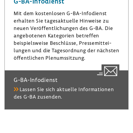
G-​BA-Infodienst
d
­
k
I
g
y
Mit dem kosten­losen G-​BA-Infodienst
n
r
erhalten Sie tages­ak­tu­elle Hinweise zu
a
neuen Veröf­fent­li­chungen des G-BA. Die
m
ange­bo­tenen Kate­go­rien betreffen
beispiels­weise Beschlüsse, Pres­se­mit­tei­
lungen und die Tages­ord­nung der nächsten
öffent­li­chen Plenumssit­zung.
G-​BA-Infodienst
Lassen Sie sich aktu­elle Infor­ma­tionen
des G-BA zusenden.