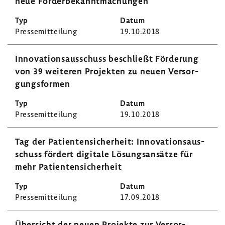
neue Förder­be­kannt­ma­chungen
Pres­se­mit­tei­lung
19.10.2018
Inno­va­ti­ons­aus­schuss beschließt Förde­rung
von 39 weiteren Projekten zu neuen Versor­
gungs­formen
Pres­se­mit­tei­lung
19.10.2018
Tag der Pati­en­ten­si­cher­heit: Inno­va­ti­ons­aus­
schuss fördert digi­tale Lösungs­an­sätze für
mehr Pati­en­ten­si­cher­heit
Pres­se­mit­tei­lung
17.09.2018
Über­sicht der neuen Projekte zur Versor­