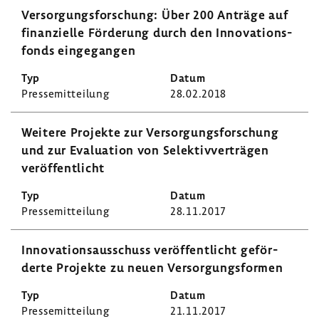
Versor­gungs­for­schung: Über 200 Anträge auf
finan­zi­elle Förde­rung durch den Inno­va­ti­ons­
fonds einge­gangen
Pres­se­mit­tei­lung
28.02.2018
Weitere Projekte zur Versor­gungs­for­schung
und zur Evalua­tion von Selek­tiv­ver­trägen
veröf­fent­licht
Pres­se­mit­tei­lung
28.11.2017
Inno­va­ti­ons­aus­schuss veröf­fent­licht geför­
derte Projekte zu neuen Versor­gungs­formen
Pres­se­mit­tei­lung
21.11.2017