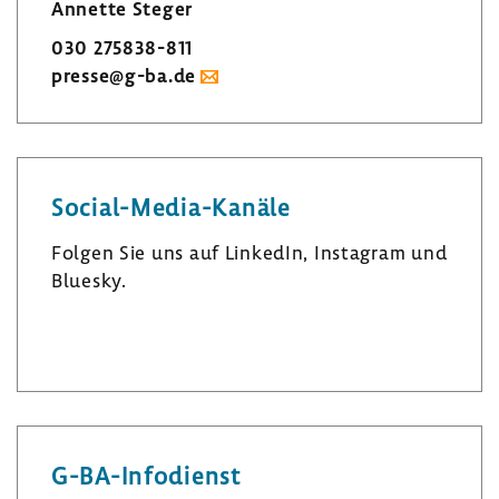
Annette Steger
030 275838-​811
presse@g-ba.de
Social-​Media-Kanäle
Folgen Sie uns auf LinkedIn, Insta­gram und
Bluesky.
L
I
B
i
n
l
n
s
u
k
t
e
e
a
s
G-​BA-Infodienst
d
­
k