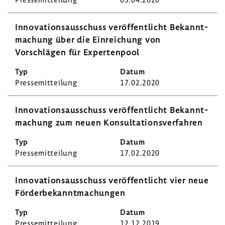
Inno­va­ti­ons­aus­schuss veröf­fent­licht Bekannt­
ma­chung über die Einrei­chung von
Vorschlägen für Exper­ten­pool
Pres­se­mit­tei­lung
17.02.2020
Inno­va­ti­ons­aus­schuss veröf­fent­licht Bekannt­
ma­chung zum neuen Konsul­ta­ti­ons­ver­fahren
Pres­se­mit­tei­lung
17.02.2020
Inno­va­ti­ons­aus­schuss veröf­fent­licht vier neue
Förder­be­kannt­ma­chungen
Pres­se­mit­tei­lung
12.12.2019