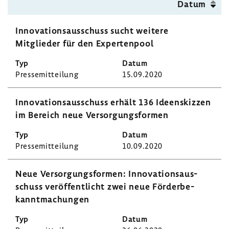
Datum
Inno­va­ti­ons­aus­schuss sucht weitere
Mitglieder für den Exper­ten­pool
Pres­se­mit­tei­lung
15.09.2020
Inno­va­ti­ons­aus­schuss erhält 136 Ideen­skizzen
im Bereich neue Versor­gungs­formen
Pres­se­mit­tei­lung
10.09.2020
Neue Versor­gungs­formen: Inno­va­ti­ons­aus­
schuss veröf­fent­licht zwei neue Förder­be­
kannt­ma­chungen