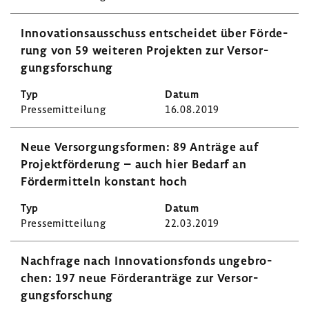
Inno­va­ti­ons­aus­schuss entscheidet über Förde­
rung von 59 weiteren Projekten zur Versor­
gungs­for­schung
Pres­se­mit­tei­lung
16.08.2019
Neue Versor­gungs­formen: 89 Anträge auf
Projekt­för­de­rung – auch hier Bedarf an
Förder­mit­teln konstant hoch
Pres­se­mit­tei­lung
22.03.2019
Nach­frage nach Inno­va­ti­ons­fonds unge­bro­
chen: 197 neue Förder­an­träge zur Versor­
gungs­for­schung