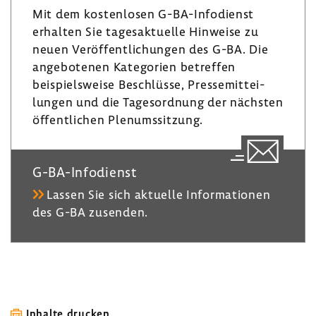
I
g
y
Mit dem kosten­losen G-​BA-Infodienst
n
r
erhalten Sie tages­ak­tu­elle Hinweise zu
a
neuen Veröf­fent­li­chungen des G-BA. Die
m
ange­bo­tenen Kate­go­rien betreffen
beispiels­weise Beschlüsse, Pres­se­mit­tei­
lungen und die Tages­ord­nung der nächsten
öffent­li­chen Plenumssit­zung.
G-​BA-Infodienst
Lassen Sie sich aktu­elle Infor­ma­tionen
des G-BA zusenden.
Inhalte drucken