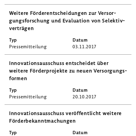
Weitere Förder­ent­schei­dungen zur Versor­
gungs­for­schung und Evalua­tion von Selek­tiv­
ver­trägen
Pres­se­mit­tei­lung
03.11.2017
Inno­va­ti­ons­aus­schuss entscheidet über
weitere Förder­pro­jekte zu neuen Versor­gungs­
formen
Pres­se­mit­tei­lung
20.10.2017
Inno­va­ti­ons­aus­schuss veröf­fent­licht weitere
Förder­be­kannt­ma­chungen