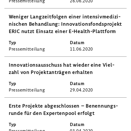
Pres­se­mit­tei­lung
26.06.2020
Weniger Lang­zeit­folgen einer inten­siv­me­di­zi­
ni­schen Behand­lung: Inno­va­ti­ons­fonds­pro­jekt
ERIC nutzt Einsatz einer E-​Health-Plattform
Pres­se­mit­tei­lung
11.06.2020
Inno­va­ti­ons­aus­schuss hat wieder eine Viel­
zahl von Projekt­an­trägen erhalten
Pres­se­mit­tei­lung
29.04.2020
Erste Projekte abge­schlossen – Benen­nungs­
runde für den Exper­ten­pool erfolgt
Pres­se­mit­tei­lung
03.04.2020