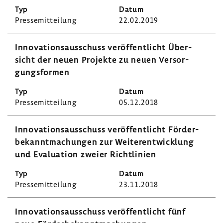
Pres­se­mit­tei­lung
22.02.2019
Inno­va­ti­ons­aus­schuss veröf­fent­licht Über­
sicht der neuen Projekte zu neuen Versor­
gungs­formen
Pres­se­mit­tei­lung
05.12.2018
Inno­va­ti­ons­aus­schuss veröf­fent­licht Förder­
be­kannt­ma­chungen zur Weiter­ent­wick­lung
und Evalua­tion zweier Richt­li­nien
Pres­se­mit­tei­lung
23.11.2018
Inno­va­ti­ons­aus­schuss veröf­fent­licht fünf