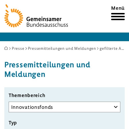
Zur
Menü
Startseite
Sie
Presse
Pressemitteilungen und Meldungen
gefilterte Auswahl
sind
Pres­se­mit­tei­lungen und
hier:
Meldungen
Themenbereich
Typ