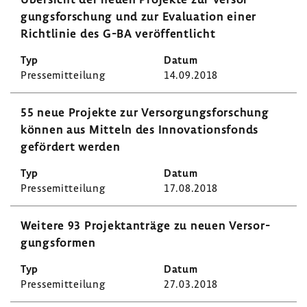
gungs­for­schung und zur Evalua­tion einer
Richt­linie des G-BA veröf­fent­licht
Pres­se­mit­tei­lung
14.09.2018
55 neue Projekte zur Versor­gungs­for­schung
können aus Mitteln des Inno­va­ti­ons­fonds
geför­dert werden
Pres­se­mit­tei­lung
17.08.2018
Weitere 93 Projekt­an­träge zu neuen Versor­
gungs­formen
Pres­se­mit­tei­lung
27.03.2018