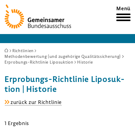
Zur
Menü
Startseite
Sie
Richtlinien
Methodenbewertung (und zugehörige Qualitätssicherung)
sind
Erprobungs-Richtlinie Liposuktion
Historie
hier:
Erprobungs-​Richtlinie Lipo­suk­
tion | Historie
Erprobungs-​
zurück zur Richt­linie
Richtlinie
Lipo­
1 Ergebnis
suk­
tion