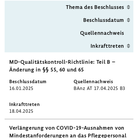
rigen
Thema des Beschlusses
Seite
Beschluss­datum
Quel­len­nach­weis
Inkraft­treten
MD-​Qualitätskontroll-Richtlinie: Teil B –
Ände­rung in §§ 55, 60 und 65
16.01.2025
BAnz AT 17.04.2025 B3
18.04.2025
Verlän­ge­rung von COVID-​19-Ausnahmen von
Mindest­an­for­de­rungen an das Pfle­ge­per­sonal