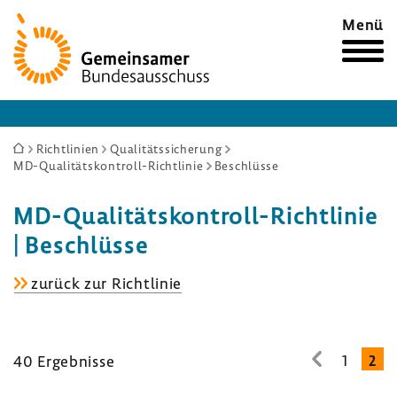
Zur
Menü
Startseite
Sie
Richtlinien
Qualitätssicherung
MD-Qualitätskontroll-Richtlinie
Beschlüsse
sind
hier:
MD-​Qualitätskontroll-Richtlinie
| Beschlüsse
MD-​
zurück zur Richt­linie
Qualitätskontroll-
Richtlinie
1
2
40 Ergeb­nisse
zur
vorhe­