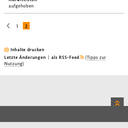
aufge­hoben
1
2
zur
vorhe­
rigen
Seite
Inhalte drucken
Letzte Änderungen
|
als RSS-Feed
(
Tipps zur
Nutzung
)
Zum
Seite
LinkedIn
Instagram
Bluesky
Impressum
Datenschutz
Kontakt
Inhalt