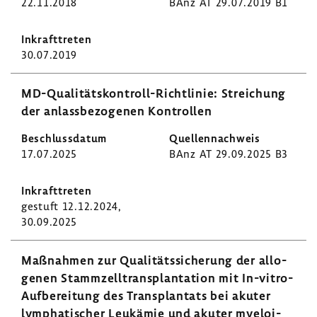
22.11.2018
BAnz AT 29.07.2019 B1
30.07.2019
MD-​Qualitätskontroll-Richtlinie: Strei­chung
der anlass­be­zo­genen Kontrollen
17.07.2025
BAnz AT 29.09.2025 B3
gestuft 12.12.2024,
30.09.2025
Maßnahmen zur Quali­täts­si­che­rung der allo­
genen Stamm­zell­trans­plan­ta­tion mit In-​vitro-
Aufbereitung des Trans­plan­tats bei akuter
lympha­ti­scher Leuk­ämie und akuter myeloi­