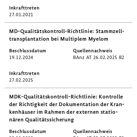
27.01.2021
MD-​Qualitätskontroll-Richtlinie: Stamm­zell­
trans­plan­ta­tion bei Multi­plem Myelom
19.12.2024
BAnz AT 26.02.2025 B2
27.02.2025
MDK-​Qualitätskontroll-Richtlinie: Kontrolle
der Rich­tig­keit der Doku­men­ta­tion der Kran­
ken­häuser im Rahmen der externen statio­
nären Quali­täts­si­che­rung