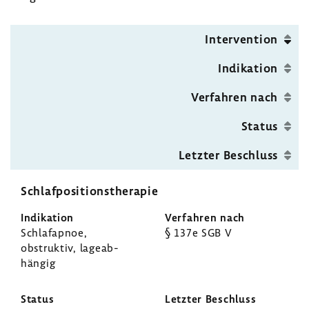
si­
ti­
Inter­ven­tion
ons­
the­
Indi­ka­tion
rapie
Verfahren nach
Status
Letzter Beschluss
Schlaf­po­si­ti­ons­the­rapie
Schlaf­apnoe,
§ 137e SGB V
obstruktiv, lage­ab­
hängig