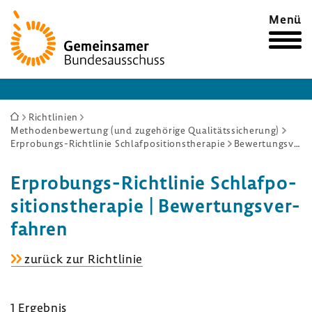
Zur
Menü
Startseite
Sie
Richtlinien
Methodenbewertung (und zugehörige Qualitätssicherung)
sind
Erprobungs-Richtlinie Schlafpositionstherapie
Bewertungsverfahren
hier:
Erprobungs-​Richtlinie Schlaf­po­
si­ti­ons­the­rapie | Bewer­tungs­ver­
fahren
Erprobungs-​
zurück zur Richt­linie
Richtlinie
Schlaf­
1 Ergebnis
po­