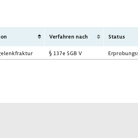
tion
Verfahren nach
Status
e­lenk­fraktur
§ 137e SGB V
Erpro­bungs­