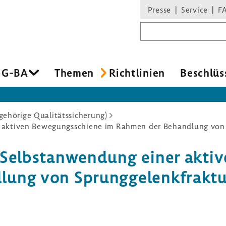
Presse
Service
F
Suchbegriff
 G-BA
Themen
Richt­li­nien
Beschlüs
ehörige Qualitätssicherung)
r aktiven Bewegungsschiene im Rahmen der Behandlung von
 Selbst­an­wen­dung einer akti
ung von Sprung­ge­lenk­frak­tu