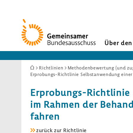
Zur
Startseite
Über den
Sie
Richtlinien
Methodenbewertung (und zug
Erprobungs-Richtlinie Selbstanwendung eine
sind
hier:
Erprobungs-​Richtlinie
im Rahmen der Behand­l
fahren
Erprobungs-​
zurück zur Richt­linie