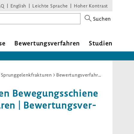
AQ
English
Leichte Sprache
Hoher Kontrast
Suchen
se
Bewer­tungs­ver­fahren
Studien
 Sprunggelenkfrakturen
Bewertungsverfahren
ven Bewe­gungs­schiene
ren | Bewer­tungs­ver­