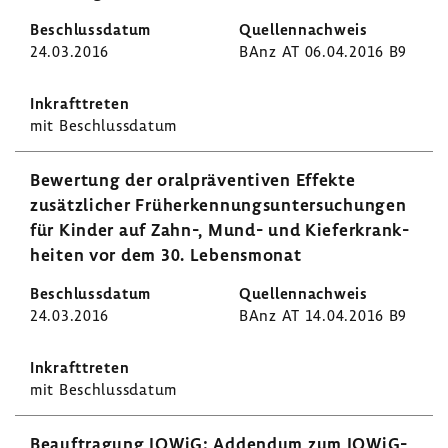
24.03.2016
BAnz AT 06.04.2016 B9
mit Beschluss­datum
Bewer­tung der oral­prä­ven­tiven Effekte
zusätz­li­cher Früh­erken­nungs­un­ter­su­chungen
für Kinder auf Zahn-, Mund- und Kiefer­krank­
heiten vor dem 30. Lebens­monat
24.03.2016
BAnz AT 14.04.2016 B9
mit Beschluss­datum
Beauf­tra­gung IQWiG: Addendum zum IQWiG-​