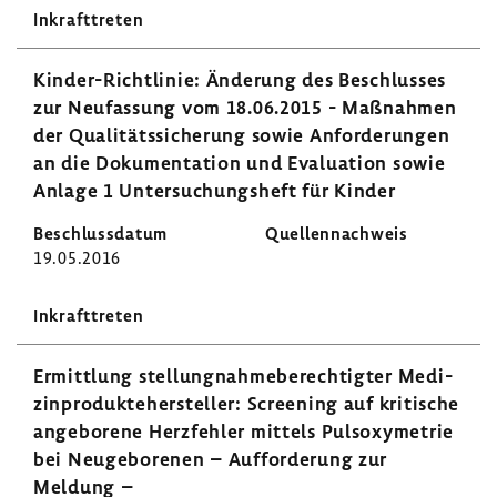
Kinder-​Richtlinie: Ände­rung des Beschlusses
zur Neufas­sung vom 18.06.2015 - Maßnahmen
der Quali­täts­si­che­rung sowie Anfor­de­rungen
an die Doku­men­ta­tion und Evalua­tion sowie
Anlage 1 Unter­su­chungs­heft für Kinder
19.05.2016
Ermitt­lung stel­lung­nah­me­be­rech­tigter Medi­
zin­pro­dukte­her­steller: Scree­ning auf kriti­sche
ange­bo­rene Herz­fehler mittels Puls­oxy­me­trie
bei Neuge­bo­renen – Auffor­de­rung zur
Meldung –