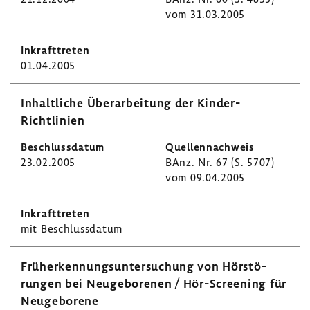
vom 31.03.2005
01.04.2005
Inhalt­liche Über­ar­bei­tung der Kinder-​
Richtlinien
23.02.2005
BAnz. Nr. 67 (S. 5707)
vom 09.04.2005
mit Beschluss­datum
Früh­erken­nungs­un­ter­su­chung von Hörstö­
rungen bei Neuge­bo­renen / Hör-​Screening für
Neuge­bo­rene