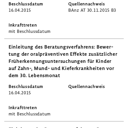
16.04.2015
BAnz AT 30.11.2015 B3
mit Beschluss­datum
Einlei­tung des Bera­tungs­ver­fah­rens: Bewer­
tung der oral­prä­ven­tiven Effekte zusätz­li­cher
Früh­erken­nungs­un­ter­su­chungen für Kinder
auf Zahn-, Mund- und Kiefer­krank­heiten vor
dem 30. Lebens­monat
16.04.2015
mit Beschluss­datum