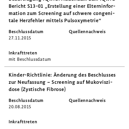
Bericht S13-01 „Erstel­lung einer Eltern­in­for­
ma­tion zum Scree­ning auf schwere conge­ni­
tale Herz­fehler mittels Puls­oxy­me­trie“
27.11.2015
mit Beschluss­datum
Kinder-​Richtlinie: Ände­rung des Beschlusses
zur Neufas­sung − Scree­ning auf Muko­vis­zi­
dose (Zysti­sche Fibrose)
20.08.2015