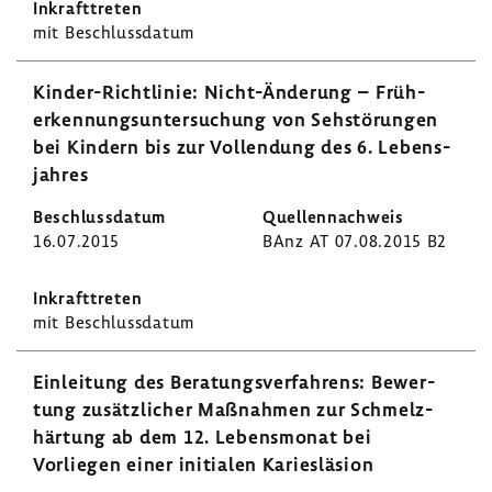
mit Beschluss­datum
Kinder-​Richtlinie: Nicht-​Änderung – Früh­
erken­nungs­un­ter­su­chung von Sehstö­rungen
bei Kindern bis zur Voll­endung des 6. Lebens­
jahres
16.07.2015
BAnz AT 07.08.2015 B2
mit Beschluss­datum
Einlei­tung des Bera­tungs­ver­fah­rens: Bewer­
tung zusätz­li­cher Maßnahmen zur Schmelz­
här­tung ab dem 12. Lebens­monat bei
Vorliegen einer initialen Kari­es­lä­sion