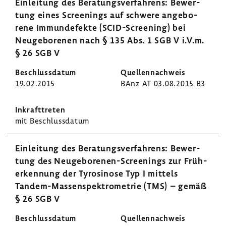
Einlei­tung des Bera­tungs­ver­fah­rens: Bewer­
tung eines Scree­nings auf schwere ange­bo­
rene Immun­de­fekte (SCID-​Screening) bei
Neuge­bo­renen nach § 135 Abs. 1 SGB V i.V.m.
§ 26 SGB V
19.02.2015
BAnz AT 03.08.2015 B3
mit Beschluss­datum
Einlei­tung des Bera­tungs­ver­fah­rens: Bewer­
tung des Neugeborenen-​Screenings zur Früh­
erken­nung der Tyro­si­nose Typ I mittels
Tandem-​Massenspektrometrie (TMS) – gemäß
§ 26 SGB V