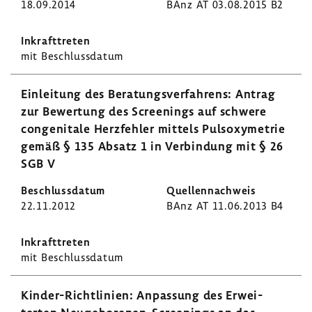
18.09.2014
BAnz AT 03.08.2015 B2
mit Beschluss­datum
Einlei­tung des Bera­tungs­ver­fah­rens: Antrag
zur Bewer­tung des Scree­nings auf schwere
conge­ni­tale Herz­fehler mittels Puls­oxy­me­trie
gemäß § 135 Absatz 1 in Verbin­dung mit § 26
SGB V
22.11.2012
BAnz AT 11.06.2013 B4
mit Beschluss­datum
Kinder-​Richtlinien: Anpas­sung des Erwei­