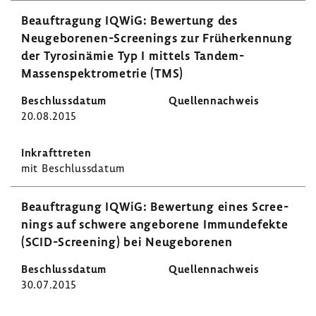
Beauf­tra­gung IQWiG: Bewer­tung des
Neugeborenen-​Screenings zur Früh­erken­nung
der Tyro­sin­ämie Typ I mittels Tandem-​
Massenspektrometrie (TMS)
20.08.2015
mit Beschluss­datum
Beauf­tra­gung IQWiG: Bewer­tung eines Scree­
nings auf schwere ange­bo­rene Immun­de­fekte
(SCID-​Screening) bei Neuge­bo­renen
30.07.2015