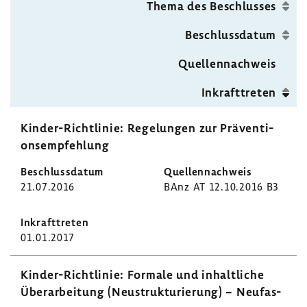
Thema des Beschlusses
Seite
Beschluss­datum
Quel­len­nach­weis
Inkraft­treten
Kinder-​Richtlinie: Rege­lungen zur Präven­ti­
ons­emp­feh­lung
21.07.2016
BAnz AT 12.10.2016 B3
01.01.2017
Kinder-​Richtlinie: Formale und inhalt­liche
Über­ar­bei­tung (Neustruk­tu­rie­rung) − Neufas­