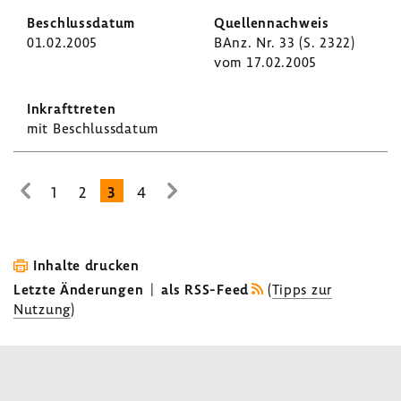
01.02.2005
BAnz. Nr. 33 (S. 2322)
vom 17.02.2005
mit Beschluss­datum
1
2
3
4
zur
zur
vorhe­
nächsten
rigen
Seite
Seite
Inhalte drucken
Letzte Änderungen
|
als RSS-Feed
(
Tipps zur
Nutzung
)