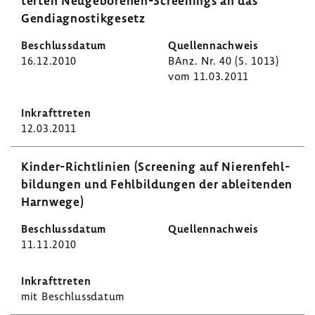
terten Neugeborenen-​Screenings an das
Gendia­gnos­tik­ge­setz
16.12.2010
BAnz. Nr. 40 (S. 1013)
vom 11.03.2011
12.03.2011
Kinder-​Richtlinien (Scree­ning auf Nieren­fehl­
bil­dungen und Fehl­bil­dungen der ablei­tenden
Harn­wege)
11.11.2010
mit Beschluss­datum