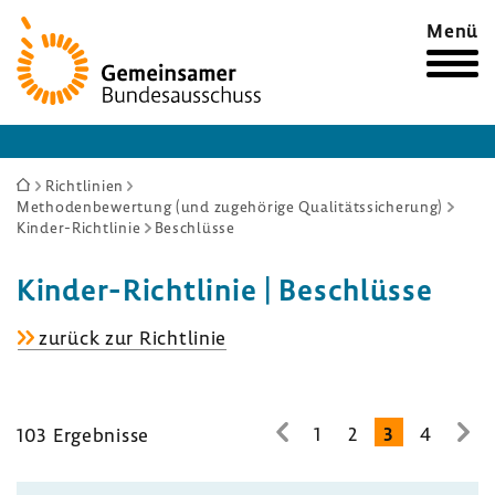
Zur
Menü
Startseite
Sie
Richtlinien
Methodenbewertung (und zugehörige Qualitätssicherung)
sind
Kinder-Richtlinie
Beschlüsse
hier:
Kinder-​Richtlinie | Beschlüsse
Kinder-​
zurück zur Richt­linie
Richtlinie
1
2
3
4
103 Ergeb­nisse
zur
zur
vorhe­
näc
rigen
Seit