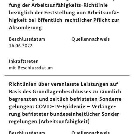
fung der Arbeitsunfähigkeits-​Richtlinie
bezüg­lich der Fest­stel­lung von Arbeits­un­fä­
hig­keit bei öffentlich-​rechtlicher Pflicht zur
Abson­de­rung
16.06.2022
mit Beschluss­datum
Richt­li­nien über veran­lasste Leis­tungen auf
Basis des Grund­la­gen­be­schlusses zu räum­lich
begrenzten und zeit­lich befris­teten Sonder­re­
ge­lungen: COVID-​19-Epidemie – Verlän­ge­
rung befris­teter bundes­ein­heit­li­cher Sonder­
re­ge­lungen (Arbeits­un­fä­hig­keit)