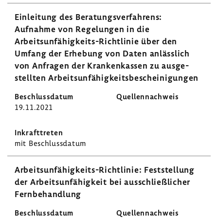
Einlei­tung des Bera­tungs­ver­fah­rens:
Aufnahme von Rege­lungen in die
Arbeitsunfähigkeits-​Richtlinie über den
Umfang der Erhe­bung von Daten anläss­lich
von Anfragen der Kran­ken­kassen zu ausge­
stellten Arbeits­un­fä­hig­keits­be­schei­ni­gungen
19.11.2021
mit Beschluss­datum
Arbeitsunfähigkeits-​Richtlinie: Fest­stel­lung
der Arbeits­un­fä­hig­keit bei ausschließ­li­cher
Fern­be­hand­lung