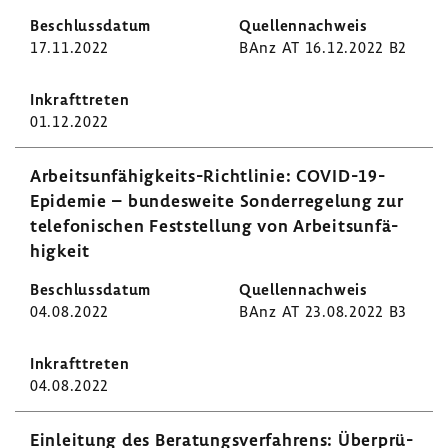
17.11.2022
BAnz AT 16.12.2022 B2
01.12.2022
Arbeitsunfähigkeits-​Richtlinie: COVID-​19-
Epidemie – bundes­weite Sonder­re­ge­lung zur
tele­fo­ni­schen Fest­stel­lung von Arbeits­un­fä­
hig­keit
04.08.2022
BAnz AT 23.08.2022 B3
04.08.2022
Einlei­tung des Bera­tungs­ver­fah­rens: Über­prü­