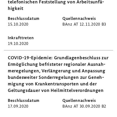
tele­fo­ni­schen Fest­stel­lung von Arbeits­un­fä­
hig­keit
15.10.2020
BAnz AT 12.11.2020 B3
19.10.2020
COVID-​19-Epidemie: Grund­la­gen­be­schluss zur
Ermög­li­chung befris­teter regio­naler Ausnah­
me­re­ge­lungen, Verlän­ge­rung und Anpas­sung
bundes­weiter Sonder­re­ge­lungen zur Geneh­
mi­gung von Kran­ken­trans­porten und der
Geltungs­dauer von Heil­mit­tel­ver­ord­nungen
17.09.2020
BAnz AT 30.09.2020 B2