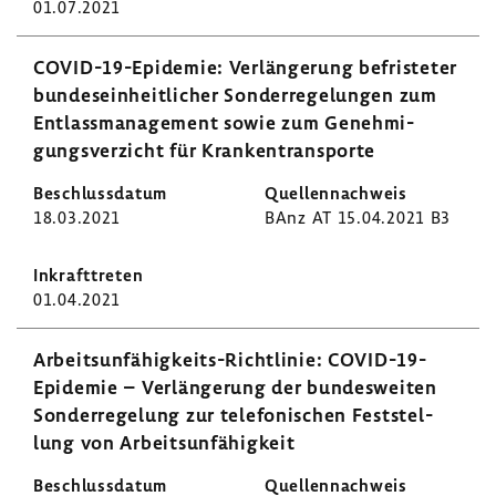
01.07.2021
COVID-​19-Epidemie: Verlän­ge­rung befris­teter
bundes­ein­heit­li­cher Sonder­re­ge­lungen zum
Entlass­ma­nage­ment sowie zum Geneh­mi­
gungs­ver­zicht für Kran­ken­trans­porte
18.03.2021
BAnz AT 15.04.2021 B3
01.04.2021
Arbeitsunfähigkeits-​Richtlinie: COVID-​19-
Epidemie – Verlän­ge­rung der bundes­weiten
Sonder­re­ge­lung zur tele­fo­ni­schen Fest­stel­
lung von Arbeits­un­fä­hig­keit