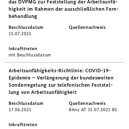
das DVPMG zur Fest­stel­lung der Arbeits­un­fä­
hig­keit im Rahmen der ausschließ­li­chen Fern­
be­hand­lung
15.07.2021
mit Beschluss­datum
Arbeitsunfähigkeits-​Richtlinie: COVID-​19-
Epidemie – Verlän­ge­rung der bundes­weiten
Sonder­re­ge­lung zur tele­fo­ni­schen Fest­stel­
lung von Arbeits­un­fä­hig­keit
17.06.2021
BAnz AT 15.07.2021 B3