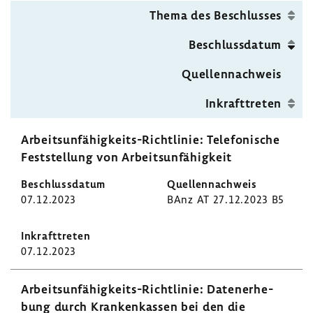
Seit
Thema des Beschlusses
Beschluss­datum
Quel­len­nach­weis
Inkraft­treten
Arbeitsunfähigkeits-​Richtlinie: Tele­fo­ni­sche
Fest­stel­lung von Arbeits­un­fä­hig­keit
07.12.2023
BAnz AT 27.12.2023 B5
07.12.2023
Arbeitsunfähigkeits-​Richtlinie: Daten­er­he­
bung durch Kran­ken­kassen bei den die