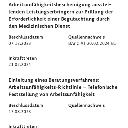
Arbeits­un­fä­hig­keits­be­schei­ni­gung ausstel­
lenden Leis­tungs­er­brin­gern zur Prüfung der
Erfor­der­lich­keit einer Begut­ach­tung durch
den Medi­zi­ni­schen Dienst
07.12.2023
BAnz AT 20.02.2024 B1
21.02.2024
Einlei­tung eines Bera­tungs­ver­fah­rens:
Arbeitsunfähigkeits-​Richtlinie – Tele­fo­ni­sche
Fest­stel­lung von Arbeits­un­fä­hig­keit
17.08.2023