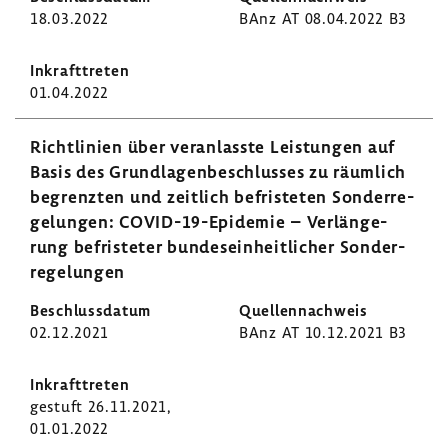
18.03.2022
BAnz AT 08.04.2022 B3
01.04.2022
Richt­li­nien über veran­lasste Leis­tungen auf
Basis des Grund­la­gen­be­schlusses zu räum­lich
begrenzten und zeit­lich befris­teten Sonder­re­
ge­lungen: COVID-​19-Epidemie – Verlän­ge­
rung befris­teter bundes­ein­heit­li­cher Sonder­
re­ge­lungen
02.12.2021
BAnz AT 10.12.2021 B3
gestuft 26.11.2021,
01.01.2022