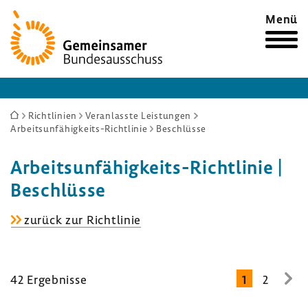
Zur
Menü
Startseite
Sie
Richtlinien
Veranlasste Leistungen
Arbeitsunfähigkeits-Richtlinie
Beschlüsse
sind
hier:
Arbeitsunfähigkeits-​Richtlinie |
Beschlüsse
Arbeitsunfähigkeits-​
zurück zur Richt­linie
Richtlinie
42 Ergeb­nisse
1
2
zur
näc