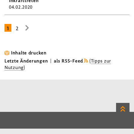
04.02.2020
1
2
zur
nächsten
Seite
Inhalte drucken
Letzte Änderungen
|
als RSS-Feed
(
Tipps zur
Nutzung
)
Zum
Seite
LinkedIn
Instagram
Bluesky
Impressum
Datenschutz
Kontakt
Inhalt