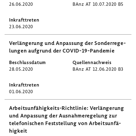
26.06.2020
BAnz AT 10.07.2020 B5
23.06.2020
Verlän­ge­rung und Anpas­sung der Sonder­re­ge­
lungen aufgrund der COVID-​19-Pandemie
28.05.2020
BAnz AT 12.06.2020 B3
01.06.2020
Arbeitsunfähigkeits-​Richtlinie: Verlän­ge­rung
und Anpas­sung der Ausnah­me­re­ge­lung zur
tele­fo­ni­schen Fest­stel­lung von Arbeits­un­fä­
hig­keit