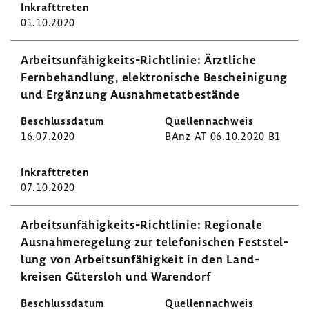
01.10.2020
Arbeitsunfähigkeits-​Richtlinie: Ärzt­liche
Fern­be­hand­lung, elek­tro­ni­sche Beschei­ni­gung
und Ergän­zung Ausnah­me­tat­be­stände
16.07.2020
BAnz AT 06.10.2020 B1
07.10.2020
Arbeitsunfähigkeits-​Richtlinie: Regio­nale
Ausnah­me­re­ge­lung zur tele­fo­ni­schen Fest­stel­
lung von Arbeits­un­fä­hig­keit in den Land­
kreisen Gütersloh und Waren­dorf