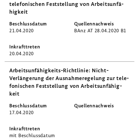
tele­fo­ni­schen Fest­stel­lung von Arbeits­un­fä­
hig­keit
21.04.2020
BAnz AT 28.04.2020 B1
20.04.2020
Arbeitsunfähigkeits-​Richtlinie: Nicht-​
Verlängerung der Ausnah­me­re­ge­lung zur tele­
fo­ni­schen Fest­stel­lung von Arbeits­un­fä­hig­
keit
17.04.2020
mit Beschluss­datum