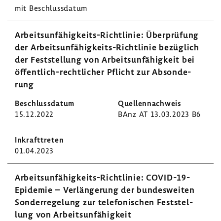
mit Beschluss­datum
Arbeitsunfähigkeits-​Richtlinie: Über­prü­fung
der Arbeitsunfähigkeits-​Richtlinie bezüg­lich
der Fest­stel­lung von Arbeits­un­fä­hig­keit bei
öffentlich-​rechtlicher Pflicht zur Abson­de­
rung
15.12.2022
BAnz AT 13.03.2023 B6
01.04.2023
Arbeitsunfähigkeits-​Richtlinie: COVID-​19-
Epidemie – Verlän­ge­rung der bundes­weiten
Sonder­re­ge­lung zur tele­fo­ni­schen Fest­stel­
lung von Arbeits­un­fä­hig­keit