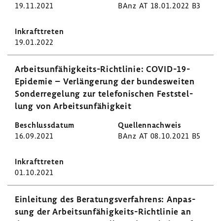
19.11.2021
BAnz AT 18.01.2022 B3
19.01.2022
Arbeitsunfähigkeits-​Richtlinie: COVID-​19-
Epidemie – Verlän­ge­rung der bundes­weiten
Sonder­re­ge­lung zur tele­fo­ni­schen Fest­stel­
lung von Arbeits­un­fä­hig­keit
16.09.2021
BAnz AT 08.10.2021 B5
01.10.2021
Einlei­tung des Bera­tungs­ver­fah­rens: Anpas­
sung der Arbeitsunfähigkeits-​Richtlinie an