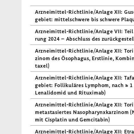
Arzneimittel-​Richtlinie/Anlage XII: G
ge­biet: mittel­schwere bis schwere Plaqu
Arzneimittel-​Richtlinie/Anlage VII: Teil
rung 2024 – Abschluss des zurück­ge­stellt
Arzneimittel-​Richtlinie/Anlage XII: Tori­p
zinom des Ösophagus, Erst­linie, Kombi­n
taxel)
Arzneimittel-​​​​Richt­linie/Anlage XII: T
ge­biet: Folli­ku­läres Lymphom, nach ≥ 1
Lena­li­domid und Ritu­ximab)
Arzneimittel-​Richtlinie/Anlage XII: Tori­
meta­stasiertes Nasopha­rynx­kar­zinom (N
mit Cisplatin und Gemci­tabin)
Arzneimittel-​Richtlinie/Anlage XII: Etra