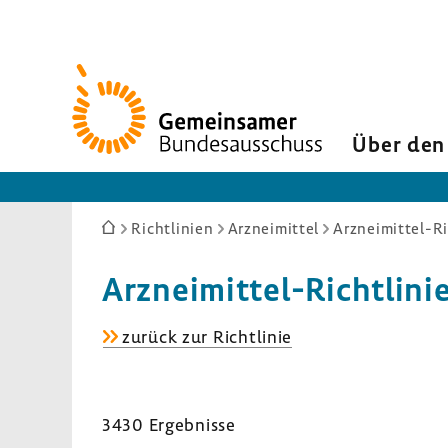
Zur
Startseite
Über den
Sie
Richtlinien
Arzneimittel
Arzneimittel-Ri
sind
hier:
Arzneimittel-​Richtlini
Arzneimittel-​
zurück zur Richt­linie
Richtlinie
3430 Ergeb­nisse