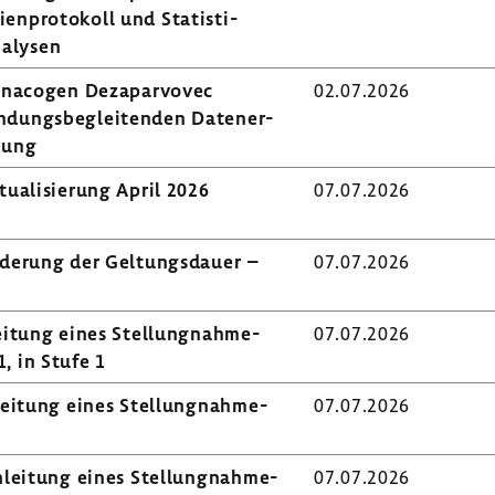
n­pro­to­koll und Statis­ti­
a­lysen
­na­cogen Deza­par­vovec
02.07.2026
­dungs­be­glei­tenden Daten­er­
rung
ua­li­sie­rung April 2026
07.07.2026
nde­rung der Geltungs­dauer –
07.07.2026
i­tung eines Stel­lung­nah­me­
07.07.2026
1, in Stufe 1
ei­tung eines Stel­lung­nah­me­
07.07.2026
lei­tung eines Stel­lung­nah­me­
07.07.2026