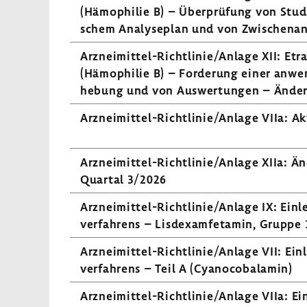
(Hämo­philie B) – Über­prü­fung von Studi­e
schem Analy­se­plan und von Zwischen­an
Arzneimittel-​Richtlinie/Anlage XII: Etra
(Hämo­philie B) – Forde­rung einer anwen
he­bung und von Auswer­tungen – Ände­
Arzneimittel-​Richtlinie/Anlage VIIa: Akt
Arzneimittel-​Richtlinie/Anlage XIIa: Ä
Quartal 3/2026
Arzneimittel-​Richtlinie/Anlage IX: Einle
ver­fah­rens – Lisd­e­xamf­et­amin, Gruppe 
Arzneimittel-​Richtlinie/Anlage VII: Einl
ver­fah­rens – Teil A (Cyano­co­bal­amin)
Arzneimittel-​Richtlinie/Anlage VIIa: Ein