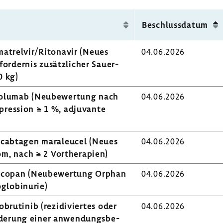
Beschluss­datum
at­relvir/Rito­navir (Neues
04.06.2026
or­dernis zusätz­li­cher Sauer­
0 kg)
Nivo­lumab (Neube­wer­tung nach
04.06.2026
Expression ≥ 1 %, adju­vante
o­cabtagen mara­leucel (Neues
04.06.2026
m, nach ≥ 2 Vorthe­ra­pien)
ta­copan (Neube­wer­tung Orphan
04.06.2026
lo­bin­urie)
bru­tinib (rezi­di­viertes oder
04.06.2026
de­rung einer anwen­dungs­be­