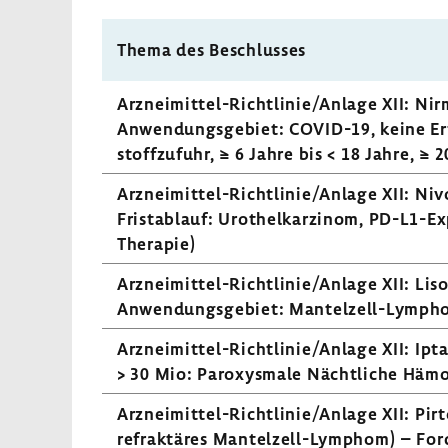
Thema des Beschlusses
Arzneimittel-​Richtlinie/Anlage XII: Nirm
Anwen­dungs­ge­biet: COVID-​19, keine Erf
stoff­zu­fuhr, ≥ 6 Jahre bis < 18 Jahre, ≥ 2
Arzneimittel-​​​​Richt­linie/Anlage XII: 
Frist­ab­lauf: Urot­hel­kar­zinom, PD-​L1-
Therapie)
Arzneimittel-​Richtlinie/Anlage XII: Lis
Anwen­dungs­ge­biet: Mantelzell-​Lympho
Arzneimittel-​Richtlinie/Anlage XII: Ip
> 30 Mio: Paroxys­male Nächt­liche Hämo­g
Arzneimittel-​Richtlinie/Anlage XII: Pirto­
refrak­täres Mantelzell-​Lymphom) – For