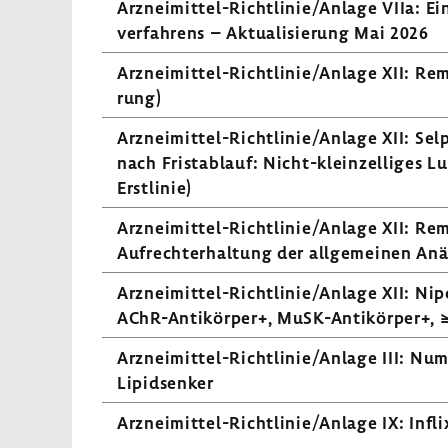
Arzneimittel-​Richtlinie/Anlage VIIa: Ein
ver­fah­rens – Aktua­li­sie­rung Mai 2026
Arzneimittel-​Richtlinie/Anlage XII: Rem
rung)
Arzneimittel-​​​​Richt­linie/Anlage XII: Se
nach Frist­ab­lauf: Nicht-​kleinzelliges L
Erst­linie)
Arzneimittel-​Richtlinie/Anlage XII: Rem
Aufrecht­erhal­tung der allge­meinen Anä
Arzneimittel-​​​​Richt­linie/Anlage XII: N
AChR-​Antikörper+, MuSK-​Antikörper+, ≥
Arzneimittel-​Richtlinie/Anlage III: Nu
Lipidsenker
Arzneimittel-​Richtlinie/Anlage IX: Infli