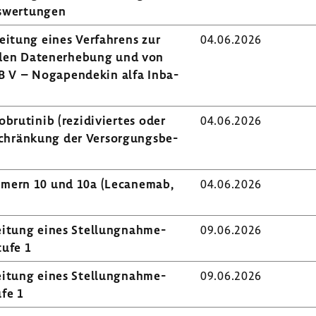
uswer­tungen
ei­tung eines Verfah­rens zur
04.06.2026
nden Daten­er­he­bung und von
 V – Noga­pen­dekin alfa Inba­
bru­tinib (rezi­di­viertes oder
04.06.2026
chrän­kung der Versor­gungs­be­
ummern 10 und 10a (Leca­nemab,
04.06.2026
i­tung eines Stel­lung­nah­me­
09.06.2026
tufe 1
i­tung eines Stel­lung­nah­me­
09.06.2026
ufe 1