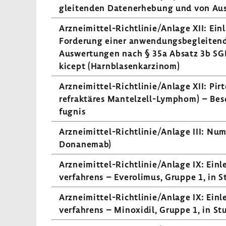
glei­tenden Daten­er­he­bung und von A
Arzneimittel-​Richtlinie/Anlage XII: Einl
Forde­rung einer anwen­dungs­be­glei­te
Auswer­tungen nach § 35a Absatz 3b SGB
ki­cept (Harn­bla­sen­kar­zinom)
Arzneimittel-​Richtlinie/Anlage XII: Pirto­
refrak­täres Mantelzell-​Lymphom) – Bes
fugnis
Arzneimittel-​Richtlinie/Anlage III: N
Dona­nemab)
Arzneimittel-​Richtlinie/Anlage IX: Einle
ver­fah­rens – Evero­limus, Gruppe 1, in S
Arzneimittel-​Richtlinie/Anlage IX: Einle
ver­fah­rens – Minoxidil, Gruppe 1, in St