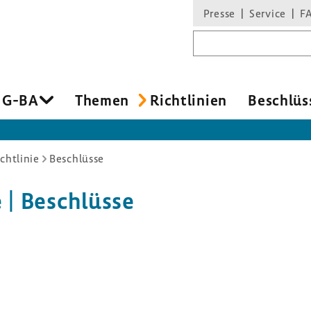
Presse
Service
F
Suchbegriff
 G-BA
Themen
Richt­li­nien
Beschlüs
chtlinie
Beschlüsse
e | Beschlüsse