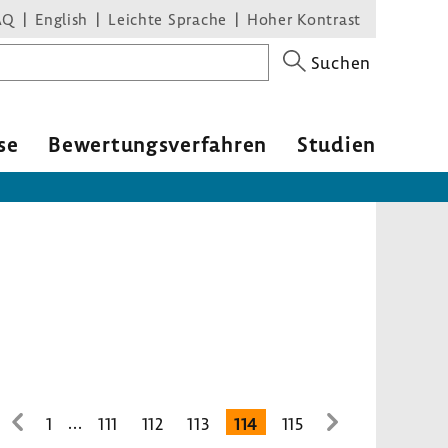
AQ
English
Leichte Sprache
Hoher Kontrast
Suchen
se
Bewer­tungs­ver­fahren
Studien
...
1
111
112
113
114
115
zur
zur