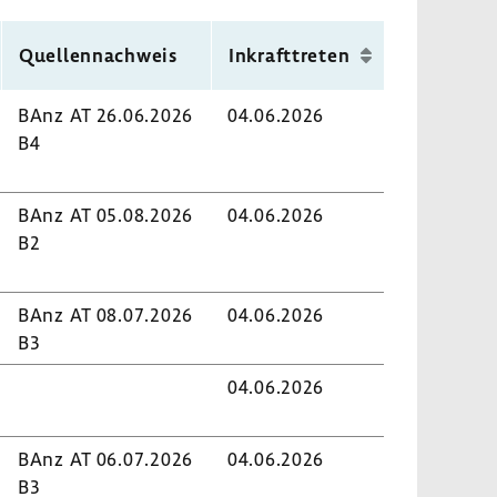
vorhe­
nächsten
rigen
Seite
Quel­len­nach­weis
Inkraft­treten
Seite
BAnz AT 26.06.2026
04.06.2026
B4
BAnz AT 05.08.2026
04.06.2026
B2
BAnz AT 08.07.2026
04.06.2026
B3
04.06.2026
BAnz AT 06.07.2026
04.06.2026
B3