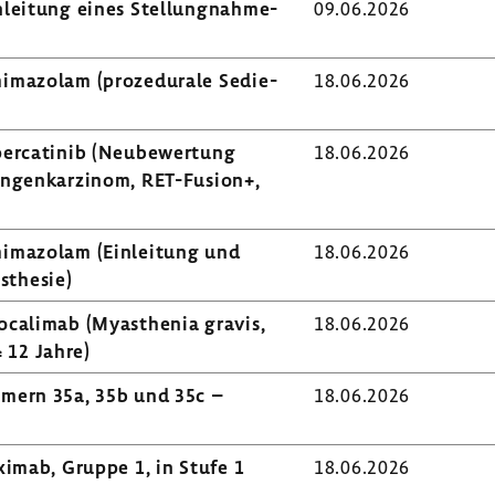
lei­tung eines Stel­lung­nah­me­
09.06.2026
i­ma­zolam (proze­du­rale Sedie­
18.06.2026
lper­ca­tinib (Neube­wer­tung
18.06.2026
ungen­kar­zinom, RET-​Fusion+,
i­ma­zolam (Einlei­tung und
18.06.2026
s­thesie)
ipo­ca­limab (Myasthenia gravis,
18.06.2026
 12 Jahre)
mmern 35a, 35b und 35c –
18.06.2026
­ximab, Gruppe 1, in Stufe 1
18.06.2026