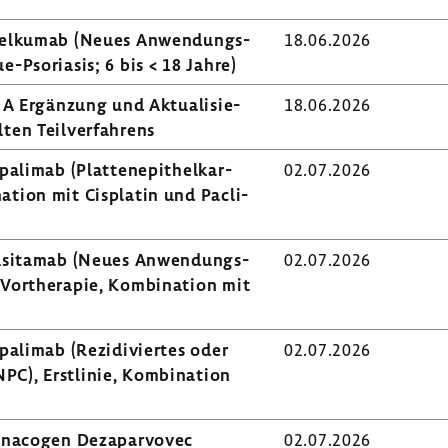
usel­kumab (Neues Anwen­dungs­
18.06.2026
e-​Psoriasis; 6 bis < 18 Jahre)
 A Ergän­zung und Aktua­li­sie­
18.06.2026
en Teil­ver­fah­rens
a­limab (Plat­ten­epi­thel­kar­
02.07.2026
a­tion mit Cisplatin und Pacli­
afa­sit­amab (Neues Anwen­dungs­
02.07.2026
 Vorthe­rapie, Kombi­na­tion mit
pa­limab (Rezi­di­viertes oder
02.07.2026
PC), Erst­linie, Kombi­na­tion
­na­cogen Deza­par­vovec
02.07.2026