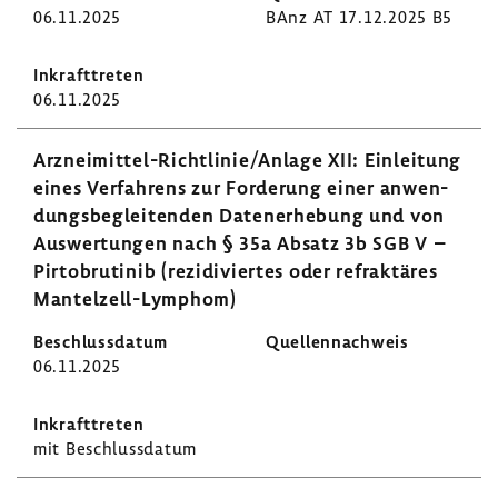
06.11.2025
BAnz AT 17.12.2025 B5
06.11.2025
Arzneimittel-​Richtlinie/Anlage XII: Einlei­tung
eines Verfah­rens zur Forde­rung einer anwen­
dungs­be­glei­tenden Daten­er­he­bung und von
Auswer­tungen nach § 35a Absatz 3b SGB V –
Pirto­bru­tinib (rezi­di­viertes oder refrak­täres
Mantelzell-​Lymphom)
06.11.2025
mit Beschluss­datum