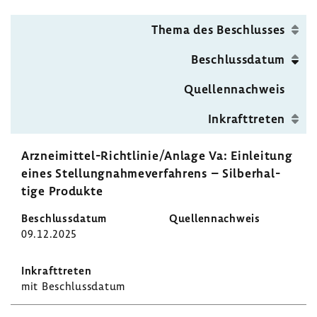
vorhe­
nächsten
rigen
Seite
Thema des Beschlusses
Seite
Beschluss­datum
Quel­len­nach­weis
Inkraft­treten
Arzneimittel-​Richtlinie/Anlage Va: Einlei­tung
eines Stel­lung­nah­me­ver­fah­rens – Silber­hal­
tige Produkte
09.12.2025
mit Beschluss­datum