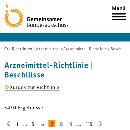
Zur
Menü
Startseite
Sie
Richtlinien
Arzneimittel
Arzneimittel-Richtlinie
Beschlüsse
sind
Arzneimittel-​Richtlinie |
hier:
Beschlüsse
Arzneimittel-​
zurück zur Richt­linie
Richtlinie
3430 Ergeb­nisse
...
...
1
5
6
7
8
9
115
zur
zur