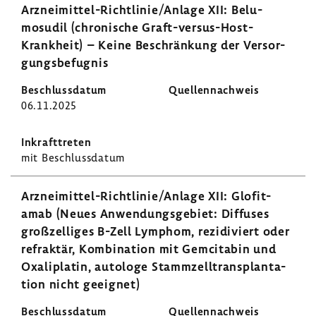
Arzneimittel-​Richtlinie/Anlage XII: Belu­
mosudil (chro­ni­sche Graft-​versus-Host-
Krankheit) – Keine Beschrän­kung der Versor­
gungs­be­fugnis
06.11.2025
mit Beschluss­datum
Arzneimittel-​Richtlinie/Anlage XII: Glofit­
amab (Neues Anwen­dungs­ge­biet: Diffuses
groß­zel­liges B-Zell Lymphom, rezi­di­viert oder
refraktär, Kombi­na­tion mit Gemci­tabin und
Oxali­platin, auto­loge Stamm­zell­trans­plan­ta­
tion nicht geeignet)