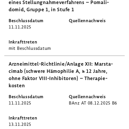
eines Stel­lung­nah­me­ver­fah­rens – Poma­li­
domid, Gruppe 1, in Stufe 1
11.11.2025
mit Beschluss­datum
Arzneimittel-​Richtlinie/Anlage XII: Marsta­
cimab (schwere Hämo­philie A, ≥ 12 Jahre,
ohne Faktor VIII-​Inhibitoren) – Thera­pie­
kosten
11.11.2025
BAnz AT 08.12.2025 B6
13.11.2025