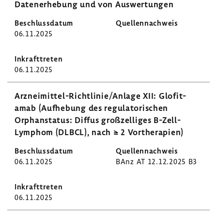
Daten­er­he­bung und von Auswer­tungen
06.11.2025
06.11.2025
Arzneimittel-​Richtlinie/Anlage XII: Glofit­
amab (Aufhe­bung des regu­la­to­ri­schen
Orphan­status: Diffus groß­zel­liges B-​Zell-
Lymphom (DLBCL), nach ≥ 2 Vorthe­ra­pien)
06.11.2025
BAnz AT 12.12.2025 B3
06.11.2025