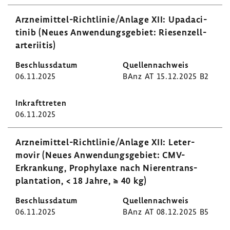
Arzneimittel-​Richtlinie/Anlage XII: Upad­a­ci­
tinib (Neues Anwen­dungs­ge­biet: Riesen­zell­
arte­ri­itis)
06.11.2025
BAnz AT 15.12.2025 B2
06.11.2025
Arzneimittel-​Richtlinie/Anlage XII: Leter­
movir (Neues Anwen­dungs­ge­biet: CMV-​
Erkrankung, Prophy­laxe nach Nieren­trans­
plan­ta­tion, < 18 Jahre, ≥ 40 kg)
06.11.2025
BAnz AT 08.12.2025 B5