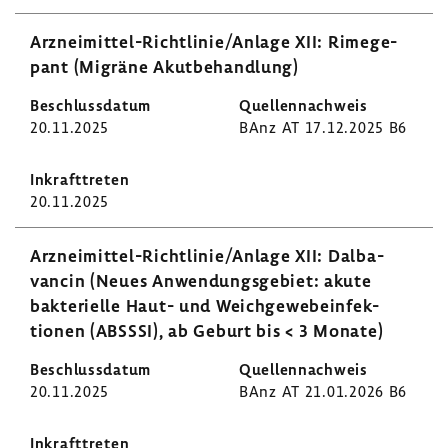
Arzneimittel-​Richtlinie/Anlage XII: Rime­ge­
pant (Migräne Akut­be­hand­lung)
20.11.2025
BAnz AT 17.12.2025 B6
20.11.2025
Arzneimittel-​Richtlinie/Anlage XII: Dalba­
vancin (Neues Anwen­dungs­ge­biet: akute
bakte­ri­elle Haut- und Weich­ge­we­be­in­fek­
tionen (ABSSSI), ab Geburt bis < 3 Monate)
20.11.2025
BAnz AT 21.01.2026 B6