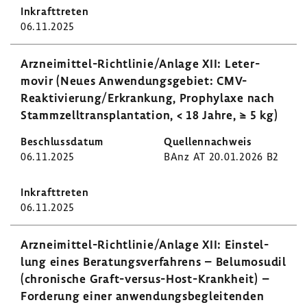
06.11.2025
Arzneimittel-​Richtlinie/Anlage XII: Leter­
movir (Neues Anwen­dungs­ge­biet: CMV-​
Reaktivierung/Erkran­kung, Prophy­laxe nach
Stamm­zell­trans­plan­ta­tion, < 18 Jahre, ≥ 5 kg)
06.11.2025
BAnz AT 20.01.2026 B2
06.11.2025
Arzneimittel-​Richtlinie/Anlage XII: Einstel­
lung eines Bera­tungs­ver­fah­rens – Belu­mosudil
(chro­ni­sche Graft-​versus-Host-Krankheit) –
Forde­rung einer anwen­dungs­be­glei­tenden