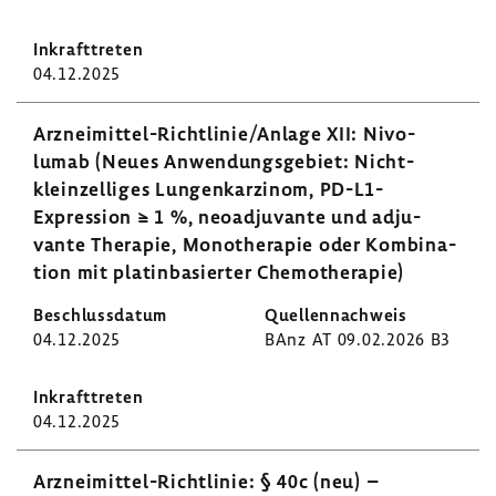
04.12.2025
Arzneimittel-​Richtlinie/Anlage XII: Nivo­
lumab (Neues Anwen­dungs­ge­biet: Nicht-​
kleinzelliges Lungen­kar­zinom, PD-​L1-
Expression ≥ 1 %, neoad­ju­vante und adju­
vante Therapie, Mono­the­rapie oder Kombi­na­
tion mit platin­ba­sierter Chemo­the­rapie)
04.12.2025
BAnz AT 09.02.2026 B3
04.12.2025
Arzneimittel-​Richtlinie: § 40c (neu) –