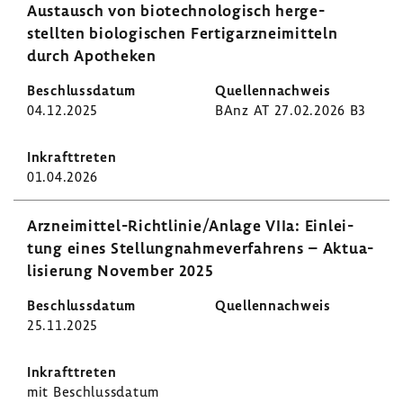
Austausch von biotech­no­lo­gisch herge­
stellten biolo­gi­schen Fertig­arz­nei­mit­teln
durch Apotheken
04.12.2025
BAnz AT 27.02.2026 B3
01.04.2026
Arzneimittel-​Richtlinie/Anlage VIIa: Einlei­
tung eines Stel­lung­nah­me­ver­fah­rens – Aktua­
li­sie­rung November 2025
25.11.2025
mit Beschluss­datum