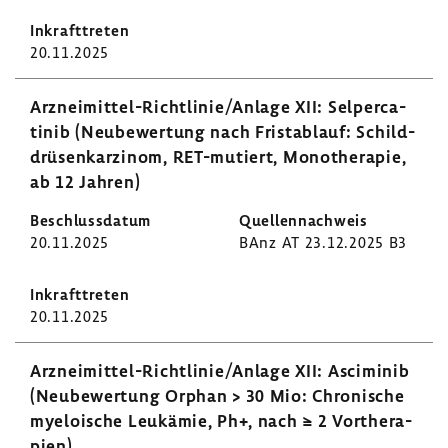
20.11.2025
Arzneimittel-​Richtlinie/Anlage XII: Selper­ca­
tinib (Neube­wer­tung nach Frist­ab­lauf: Schild­
drü­sen­kar­zinom, RET-​mutiert, Mono­the­rapie,
ab 12 Jahren)
20.11.2025
BAnz AT 23.12.2025 B3
20.11.2025
Arzneimittel-​Richtlinie/Anlage XII: Asci­minib
(Neube­wer­tung Orphan > 30 Mio: Chro­ni­sche
myeloi­sche Leuk­ämie, Ph+, nach ≥ 2 Vorthe­ra­
pien)