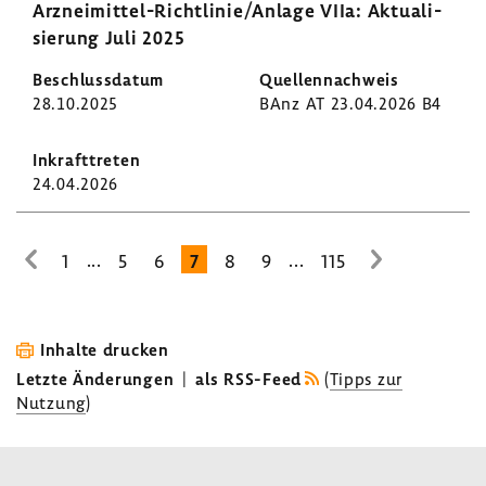
Arzneimittel-​Richtlinie/Anlage VIIa: Aktua­li­
sie­rung Juli 2025
28.10.2025
BAnz AT 23.04.2026 B4
24.04.2026
...
...
1
5
6
7
8
9
115
zur
zur
vorhe­
nächsten
rigen
Seite
Seite
Inhalte drucken
Letzte Änderungen
|
als RSS-Feed
(
Tipps zur
Nutzung
)