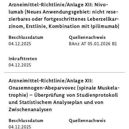
Arzneimittel-​Richtlinie/Anlage XII: Nivo­
lumab (Neues Anwen­dungs­ge­biet: nicht rese­
zier­bares oder fort­ge­schrit­tenes Leber­zellkar­
zinom, Erst­linie, Kombi­na­tion mit Ipili­mumab)
04.12.2025
BAnz AT 05.01.2026 B1
04.12.2025
Arzneimittel-​Richtlinie/Anlage XII:
Onasemnogen-​Abeparvovec (spinale Muskela­
tro­phie) – Über­prü­fung von Studi­en­pro­to­koll
und Statis­ti­schem Analy­se­plan und von
Zwischen­ana­lysen
04.12.2025