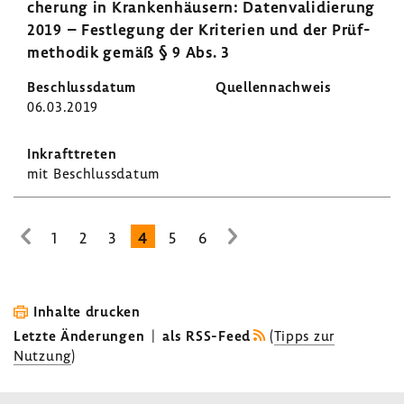
che­rung in Kran­ken­häu­sern: Daten­va­li­die­rung
2019 – Fest­le­gung der Krite­rien und der Prüf­
me­thodik gemäß § 9 Abs. 3
06.03.2019
mit Beschluss­datum
1
2
3
4
5
6
zur
zur
vorhe­
nächsten
rigen
Seite
Seite
Inhalte drucken
Letzte Änderungen
|
als RSS-Feed
(
Tipps zur
Nutzung
)