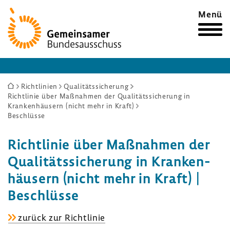
Zur
Menü
Startseite
Sie
Richtlinien
Qualitätssicherung
Richtlinie über Maßnahmen der Qualitätssicherung in
sind
Krankenhäusern (nicht mehr in Kraft)
hier:
Beschlüsse
Richt­linie über Maßnahmen der
Quali­täts­si­che­rung in Kran­ken­
häu­sern (nicht mehr in Kraft) |
Beschlüsse
Richt­
zurück zur Richt­linie
linie