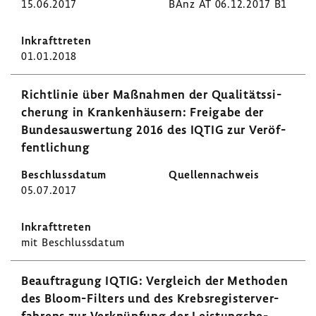
15.06.2017
BAnz AT 06.12.2017 B1
01.01.2018
Richt­linie über Maßnahmen der Quali­täts­si­
che­rung in Kran­ken­häu­sern: Frei­gabe der
Bundes­aus­wer­tung 2016 des IQTIG zur Veröf­
fent­li­chung
05.07.2017
mit Beschluss­datum
Beauf­tra­gung IQTIG: Vergleich der Methoden
des Bloom-​Filters und des Krebs­re­gis­ter­ver­
fah­rens zur Verknüp­fung der Leis­tungs­be­