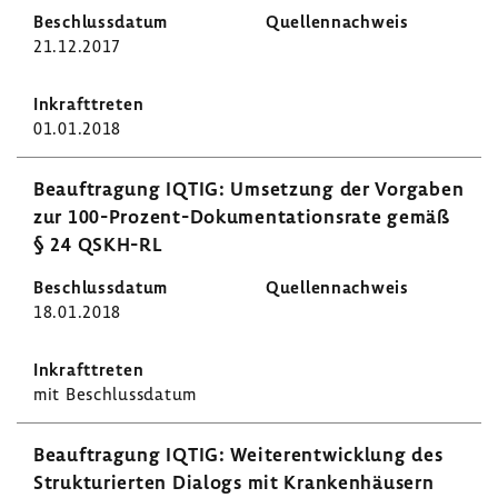
21.12.2017
01.01.2018
Beauf­tra­gung IQTIG: Umset­zung der Vorgaben
zur 100-​Prozent-Dokumentationsrate gemäß
§ 24 QSKH-RL
18.01.2018
mit Beschluss­datum
Beauf­tra­gung IQTIG: Weiter­ent­wick­lung des
Struk­tu­rierten Dialogs mit Kran­ken­häu­sern