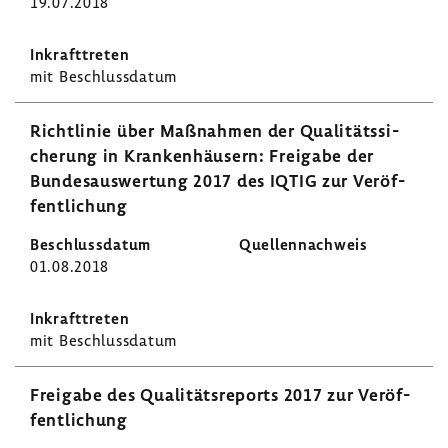
19.07.2018
mit Beschluss­datum
Richt­linie über Maßnahmen der Quali­täts­si­
che­rung in Kran­ken­häu­sern: Frei­gabe der
Bundes­aus­wer­tung 2017 des IQTIG zur Veröf­
fent­li­chung
01.08.2018
mit Beschluss­datum
Frei­gabe des Quali­täts­re­ports 2017 zur Veröf­
fent­li­chung