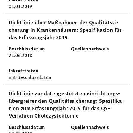
01.01.2019
Richt­linie über Maßnahmen der Quali­täts­si­
che­rung in Kran­ken­häu­sern: Spezi­fi­ka­tion für
das Erfas­sungs­jahr 2019
21.06.2018
mit Beschluss­datum
Richt­linie zur daten­ge­stützten einrich­tungs­
über­grei­fenden Quali­täts­si­che­rung: Spezi­fi­ka­
tion zum Erfas­sungs­jahr 2019 für das QS-​
Verfahren Chole­zys­tek­tomie