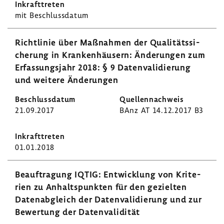
mit Beschluss­datum
Richt­linie über Maßnahmen der Quali­täts­si­
che­rung in Kran­ken­häu­sern: Ände­rungen zum
Erfas­sungs­jahr 2018: § 9 Daten­va­li­die­rung
und weitere Ände­rungen
21.09.2017
BAnz AT 14.12.2017 B3
01.01.2018
Beauf­tra­gung IQTIG: Entwick­lung von Krite­
rien zu Anhalts­punkten für den gezielten
Daten­ab­gleich der Daten­va­li­die­rung und zur
Bewer­tung der Daten­va­li­dität