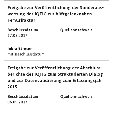
Frei­gabe zur Veröf­fent­li­chung der Sonder­aus­
wer­tung des IQTIG zur hüft­ge­lenk­nahen
Femur­fraktur
17.08.2017
mit Beschluss­datum
Frei­gabe zur Veröf­fent­li­chung der Abschluss­
be­richte des IQTIG zum Struk­tu­rierten Dialog
und zur Daten­va­li­die­rung zum Erfas­sungs­jahr
2015
06.09.2017