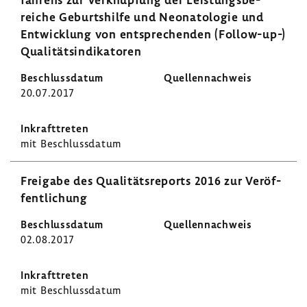
reiche Geburts­hilfe und Neona­to­logie und
Entwick­lung von entspre­chenden (Follow-​up-)
Quali­täts­in­di­ka­toren
20.07.2017
mit Beschluss­datum
Frei­gabe des Quali­täts­re­ports 2016 zur Veröf­
fent­li­chung
02.08.2017
mit Beschluss­datum