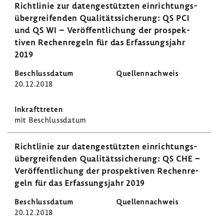
Richt­linie zur daten­ge­stützten einrich­tungs­
über­grei­fenden Quali­täts­si­che­rung: QS PCI
und QS WI – Veröf­fent­li­chung der prospek­
tiven Rechen­re­geln für das Erfas­sungs­jahr
2019
20.12.2018
mit Beschluss­datum
Richt­linie zur daten­ge­stützten einrich­tungs­
über­grei­fenden Quali­täts­si­che­rung: QS CHE –
Veröf­fent­li­chung der prospek­tiven Rechen­re­
geln für das Erfas­sungs­jahr 2019
20.12.2018