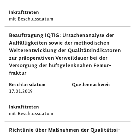
mit Beschluss­datum
Beauf­tra­gung IQTIG: Ursa­chen­ana­lyse der
Auffäl­lig­keiten sowie der metho­di­schen
Weiter­ent­wick­lung der Quali­täts­in­di­ka­toren
zur präope­ra­tiven Verweil­dauer bei der
Versor­gung der hüft­ge­lenk­nahen Femur­
fraktur
17.01.2019
mit Beschluss­datum
Richt­linie über Maßnahmen der Quali­täts­si­