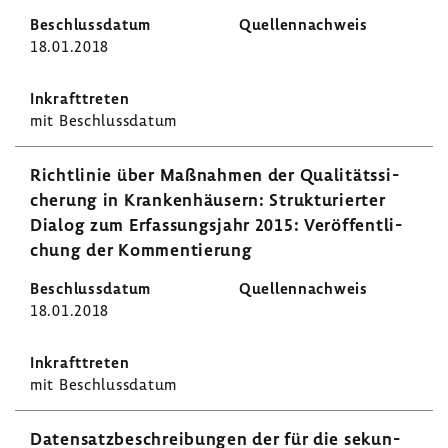
18.01.2018
mit Beschluss­datum
Richt­linie über Maßnahmen der Quali­täts­si­
che­rung in Kran­ken­häu­sern: Struk­tu­rierter
Dialog zum Erfas­sungs­jahr 2015: Veröf­fent­li­
chung der Kommen­tie­rung
18.01.2018
mit Beschluss­datum
Daten­satz­be­schrei­bungen der für die sekun­