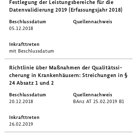
Fest­le­gung der Leis­tungs­be­reiche für die
Daten­va­li­die­rung 2019 (Erfas­sungs­jahr 2018)
05.12.2018
mit Beschluss­datum
Richt­linie über Maßnahmen der Quali­täts­si­
che­rung in Kran­ken­häu­sern: Strei­chungen in §
24 Absatz 1 und 2
20.12.2018
BAnz AT 25.02.2019 B1
26.02.2019