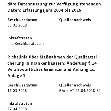
däre Daten­nut­zung zur Verfü­gung stehenden
Daten: Erfas­sungs­jahr 2004 bis 2016
31.01.2018
mit Beschluss­datum
Richt­linie über Maßnahmen der Quali­täts­si­
che­rung in Kran­ken­häu­sern: Ände­rung § 14
Verant­wort­li­ches Gremium und Anhang zu
Anlage 1
16.03.2018
BAnz AT 26.04.2018 B2
27.04.2018