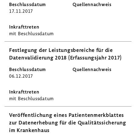
17.11.2017
mit Beschluss­datum
Fest­le­gung der Leis­tungs­be­reiche für die
Daten­va­li­die­rung 2018 (Erfas­sungs­jahr 2017)
06.12.2017
mit Beschluss­datum
Veröf­fent­li­chung eines Pati­en­ten­merk­blattes
zur Daten­er­he­bung für die Quali­täts­si­che­rung
im Kran­ken­haus