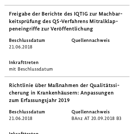
Frei­gabe der Berichte des IQTIG zur Mach­bar­
keits­prü­fung des QS-​Verfahrens Mitral­klap­
pen­ein­griffe zur Veröf­fent­li­chung
21.06.2018
mit Beschluss­datum
Richt­linie über Maßnahmen der Quali­täts­si­
che­rung in Kran­ken­häu­sern: Anpas­sungen
zum Erfas­sungs­jahr 2019
21.06.2018
BAnz AT 20.09.2018 B3